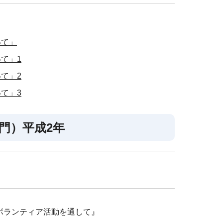
いて」
て」1
て」2
て」3
門）平成2年
ボランティア活動を通して』