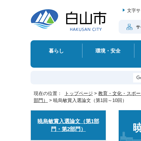
文字サ
サ
暮らし
環境・安全
現在の位置：
トップページ
>
教育・文化・スポー
部門）
> 暁烏敏賞入選論文（第1回～10回）
暁烏敏賞入選論文（第1部
門・第2部門）