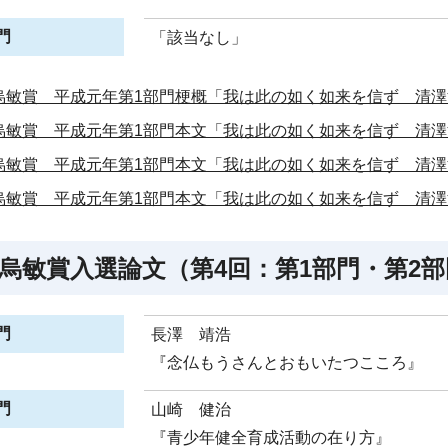
門
「該当なし」
烏敏賞 平成元年第1部門梗概「我は此の如く如来を信ず 清
烏敏賞 平成元年第1部門本文「我は此の如く如来を信ず 清澤
烏敏賞 平成元年第1部門本文「我は此の如く如来を信ず 清澤
烏敏賞 平成元年第1部門本文「我は此の如く如来を信ず 清澤
烏敏賞入選論文（第4回：第1部門・第2部
門
長澤 靖浩
『念仏もうさんとおもいたつこころ』
門
山崎 健治
『青少年健全育成活動の在り方』