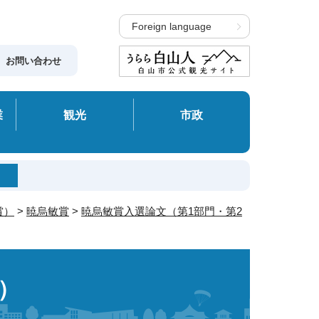
Foreign language
お問い合わせ
業
観光
市政
賞）
>
暁烏敏賞
>
暁烏敏賞入選論文（第1部門・第2
）