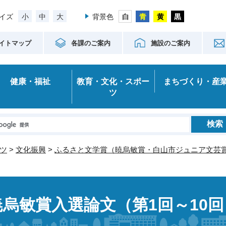
小
中
大
イズ
背景色
イトマップ
各課のご案内
施設のご案内
健康・福祉
教育・文化・スポー
まちづくり・産
ツ
ツ
>
文化振興
>
ふるさと文学賞（暁烏敏賞・白山市ジュニア文芸
暁烏敏賞入選論文（第1回～10回