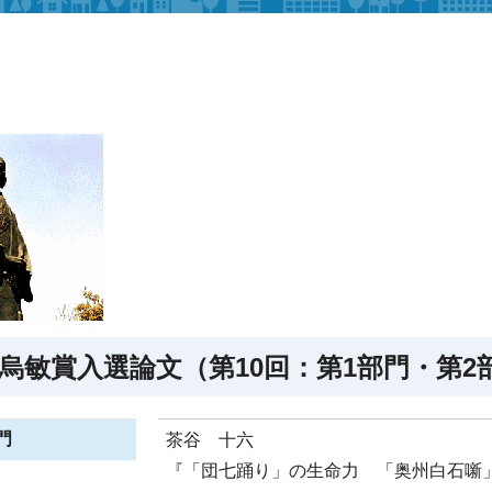
烏敏賞入選論文（第10回：第1部門・第2
門
茶谷 十六
『「団七踊り」の生命力 「奥州白石噺