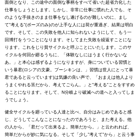
面倒となり、この途中の面倒な事柄をすべて省いた超省力化した
仕事をしょうとします。しかし、非常に仕事に慣れた人でも、そ
のような手抜きのまま仕事をなし遂げるのが難しいのに、まし
て"考える"(ポーズのみ)のが上手な人には荷が重過ぎ、結果は明白
です。そして、この失敗を他人に知られないようにして、もう一
回博打をうつことになります。そしてまた失敗を繰返すことにな
ります。これをじり貧サイクルと呼ぶことにいたします。このサ
イクルを何回か廻るうちに、「体験なしにはうまく行かないな
あ。」と本心は感ずるようになりますが、身についている習慣と
いう暴君(ロシアの文豪。プーシキンは、」習慣は世人にとって暴
君であると云っています)は気嫌の良い声で、「おまえは他人より
うまくやれる筈だから、考えてごらん。」と"考える"ことをすすめ
ることになります。そして、N分岐より破滅への道へと入ってしま
うでしょう。
健全サイクルを廻っている人達と比べ、自分はみじめであると感
じ、どうしてこんなことになったのであろうと、また考える。他
の人から、「君だって出来るよ。簡単だから。」と云われれば、
簡単だからが妙に気になる。そして「少し"考えて"から」と云う事