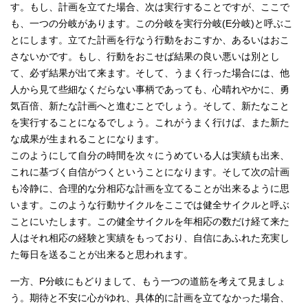
す。もし、計画を立てた場合、次は実行することですが、ここで
も、一つの分岐があります。この分岐を実行分岐(E分岐)と呼ぶこ
とにします。立てた計画を行なう行動をおこすか、あるいはおこ
さないかです。もし、行動をおこせば結果の良い悪いは別とし
て、必ず結果が出て来ます。そして、うまく行った場合には、他
人から見て些細なくだらない事柄であっても、心晴れやかに、勇
気百倍、新たな計画へと進むことでしょう。そして、新たなこと
を実行することになるでしょう。これがうまく行けば、また新た
な成果が生まれることになります。
このようにして自分の時間を次々にうめている人は実績も出来、
これに基づく自信がつくということになります。そして次の計画
も冷静に、合理的な分相応な計画を立てることが出来るように思
います。このような行動サイクルをここでは健全サイクルと呼ぶ
ことにいたします。この健全サイクルを年相応の数だけ経て来た
人はそれ相応の経験と実績をもっており、自信にあふれた充実し
た毎日を送ることが出来ると思われます。
一方、P分岐にもどりまして、もう一つの道筋を考えて見ましょ
う。期待と不安に心がゆれ、具体的に計画を立てなかった場合、