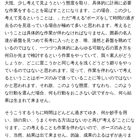
大抵、少し考えて見ようという態度を取り、具体的に計画に必要
な作業をすることを延ばすことになります。この場合、この少し
考えて見るということは、」ただ"考える"ポーズをして時間の過ぎ
去るのを見送っている場合が極めて多いと思われます。考えると
いうことは具体的な作業が伴わなければなりません。囲碁の名人
達が碁盤を見つめて長考に入ったとき、唯、漫然と碁盤を眺めて
いるのではなく、一つづつ具体的にあらゆる可能な石の置き方を
何日か先まで検討するという作業をやっていて、我々素人がどう
しょうか、どこに置こうかと同じ考えを浅くどうどう廻りをやっ
ているのではないと思われます。従って、作業を伴わないで考え
るということはポーズのみで迷っていることに等しいのではない
かと思われます。それ故、このような態度、すなわち、このよう
な行動を選んだ場合、何も行動をおこさない訳ですから、何ら結
果は生まれて来ません。
そうこうするうちに時間はどんどん過ぎてゆき、何か妙手を用
い、頭の良い、うまくやれる方法はないかと再び"考える"ことにな
ります。この考えることも作業を伴わないので、ポーズのみとな
り、当然、結果は出て来ません。勿論、成果の上るはずがありま