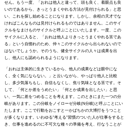
せん。もう一度、「おれは他人と違って、頭も良く、着眼点も良
いのであるから、きっとうまくやれる方法が見付けられる」と思
い、これを探し始めることになります。しかし、余程の天才でな
ければこんなものは見付けられるものではありません。このサイ
クルをなまけものサイクルと呼ぶことにいたします。一度、この
サイクルに入ると、「おれは他人よりきっとうまくやれる筈であ
る」という自惚れのため、仲々このサイクルから出られないので
はないでしょうか。そのうち、健全サイクルの人々は成果を出
し、他人にも認められるようになります。
「おれは主体的に生きているから、他人の成果などは眼中にな
く、全く気にならない。」と云いながら、やっぱり他人と比較
し、多少気落ちもし、自信もなくし、焦り気味となる筈です。そ
して、「何とか差をうめたい」「何とか成果を出したい」と思
い、一気に差をつめることを考えます。このときにまた一つの分
岐があります。この分岐をノイローゼ分岐(N分岐)と呼ぶことにい
たします。ここで行動をおこすと一かばちかの大博打をうつこと
が多くなります。いわゆる"考える"習慣のついた人が仕事をすると
き、仕事を進めるのに不可欠な種々の準備を考え、行なうことが