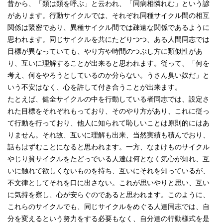
昔から、「類は類を呼ぶ」と云われ、「同病相憐れむ」という諺
があります。行動サイクルでは、それぞれ同種サイクル間の相互
関係は緊密であり、異種サイクル間では疎遠な関係であるように
思われます。同じサイクルを共にたどりつつ、ある人間同志では
目標が異なっていても、やり方や時間のつぶし方に類似性があ
り、互いに理解することが出来ると思われます。従って、「何を
考え、何をやろうとしているのか分らない。うさん臭い奴だ」と
いう不安はなく、心を許して付き合うことが出来ます。
たとえば、健全サイクルの中を行動している者同志では、設定さ
れた目標をそれぞれもっており、そのやり方があり、これに従っ
て行動を行っており、他人に知られて恥しいことは原則的にはあ
りません。それ故、互いに理解も出来、当然実績も積んでおり、
話もはずむことになると思われます。一方、なまけものサイクル
やじり貧サイクルをたどっでいる人達は何となく気心が知れ、互
いに触れて欲しくないものを持ち、互いにそれを知っているが、
不文律としてそれを口に出さない。これが思いやりと思い、互い
に気持を察し、心が安らぐのであると思われます。このように、
これらのサイクルでも、同じサイクルをめぐる人達同志では、自
分を変えるという努力をする必要もなく、自分達の行動様式を是