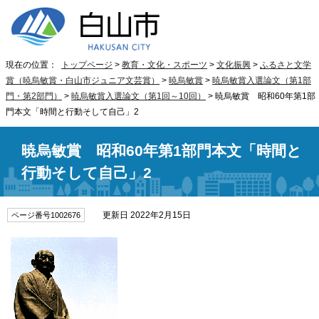
現在の位置：
トップページ
>
教育・文化・スポーツ
>
文化振興
>
ふるさと文学
賞（暁烏敏賞・白山市ジュニア文芸賞）
>
暁烏敏賞
>
暁烏敏賞入選論文（第1部
門・第2部門）
>
暁烏敏賞入選論文（第1回～10回）
> 暁烏敏賞 昭和60年第1部
門本文「時間と行動そして自己」2
暁烏敏賞 昭和60年第1部門本文「時間と
行動そして自己」2
更新日 2022年2月15日
ページ番号1002676