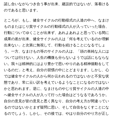
認し合いながらつき合う事が出来、建設的ではないが、落着ける
のであると思います。
ところが、もし、健全サイクルの行動様式の人達の中へ、なまけ
ものまたはじり貧サイクルの行動様式の人が入っていった場合、
行動についてゆくことが出来ず、あれよあれよと思っている間に
成果の差が出来、健全サイクルの人は「何を考えているのか理解
出来ない」と次第に無視して、行動を続けることになるでしょ
う。一方、なまけもの等のサイクルの人は、「頭の単純な人には
ついては行けない。人生の機微も分らないようでは話にもならな
い。我々は精神的にはより豊かで思いやりのある精神循動をして
いるのだ」と考え、自分の習慣の中にとどまります。しかし、心
では健全サイクルの人から何か云われるのではないかと不安な状
態であり、常に云い訳を考えているようなことになるのではない
かと思われます。逆に、なまけものやじり貧サイクルの人達の中
へ健全サイクルの人が入って行った場合はどうなるであろうか。
自分の意見が皆の意見と悉く異なり、自分の考え方が間違ってい
るのではないかとまず疑問に思い、そして自信をなくすことにな
るのでしょう。しかし、その後では、やはり自分のやり方が正し