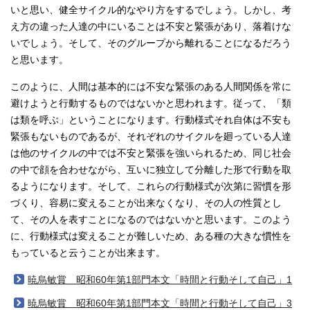
いと思い、健全サイクル的なやり方をするでしょう。しかし、考
え方の違った人達の中にいることは不安と緊張があり、落着けな
いでしょう。そして、そのグループから離れることになるだろう
と思います。
このように、人間は基本的には不安な緊張のある人間関係を常に
避けようと行動するものではないかと思われます。従って、「類
は類を呼ぶ」ということになります。行動様式それ自体は不安も
緊張もないものであるが、それぞれのサイクルを廻っている人達
は他のサイクルの中では不安と緊張を強いられるため、同じ社会
の中で顔を合わせながら、互いに独立して分離した形で行動を取
るようになります。そして、これらの行動様式が次第に習慣を形
づくり、容易に変えることが出来なくなり、その人の性質とし
て、その人を表すことになるのではないかと思います。このよう
に、行動様式は変えることが難しいため、ある種の大きな慣性を
もっていると云うことが出来ます。
暁烏敏賞 昭和60年第1部門本文「時間と行動そして自己」1
暁烏敏賞 昭和60年第1部門本文「時間と行動そして自己」3