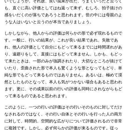
いでしょうか。それ故、良い成果が出た、うまくいったと云って
も、直ぐに高い評価としてはね返って来ず、むしろ、拍子抜けの
感をいだくのが落ちであろうと思われます。世の中には母親のよ
うな人はいないと云うのが本当でありましょう。
しかしながら、他人からの評価は何らかの形で必ず現れるもので
す。一般に、行いの結果が、これが良い結果であれ、失敗であ
れ、他人の評価として自分にもどって来るまでには時間遅れがあ
り、遠廻りをして、直接にはもどって来ません。しかも、もどっ
て来たときは、一部のみが強調されたり、大切なところが抜けて
いたり、歪曲された形で本人も驚くような形となってもどり、単
純な形でもどって来るものではありません。あるいは、極めて漠
然としたものとなって、本人も気がつかない場合もあると思われ
ます。更に、その成果以前の行いの評価も同時にされながらもど
って来るものであると思われます。
このように、一つの行いの評価はその行いそのものに対してだけ
なされるのではなく、その行い自体とその行いを行った人の両方
に対して、時間的、空間的な広がりについて評価されるので非常
に複雑です。しかし、必ず何らかの評価が来るものです。従っ