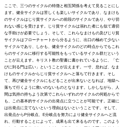
ここで、三つのサイクルの特徴と相互関係を考えて見ることにし
ます。健全サイクルは苦しくも楽しいサイクルであり、なまけも
のサイクルはじり貧サイクルへの前段のサイクルであり、やり切
れない感じを受けます。じり貧サイクルは溺れた者にも似て適切
な手助けが必要でしょう。そして、これらなまけもの及びじり貧
サイクルはフローチャートから分るように、出口の極めて少ない
サイクルであり、しかも、健全サイクルのどの時点からでもこれ
らのサイクルに移行する可能性をもっているサイクル群だという
ことが云えます。キリスト教の聖書に書かれているように、「亡
びに到る門は広い」ということが云えます。一寸、怠れば、なま
けものサイクルからじり貧サイクルへと落ちて行きます。そし
て、再び健全サイクルにもどることが出来ないとなれば、地獄へ
落ちて行くように救いのないものとなります。しかしながら、人
間は気持の持ちよう次第でこれらいずれのサイクルの何処からで
も、この基本的サイクルの出発点に立つことが可能です。正確に
は出発点に立てないという理由はないということです。そして、
出発点からP分岐点、E分岐点を努力により健全サイクルへと流
れ、行動することによって、成果も出て来るものです。このよう