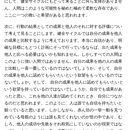
にして、健全サイクルにもどって来ることに何ら支障がありませ
ん。人間はこのような可能性を秘めた極めて柔軟な存在であり、
ここに一つの救いと希望があると思われます。
次に、行動の結果としての成果と他人のそれに対する評価につい
て考えて見ることにします。健全サイクルでは自分の成果を他人
の成果と比較するように考えております。本当に自信があり、明
確な目標にもとつく計画にそって行っているならば、出た成果を
他人と比べる必要はないかも知れません。しかしすべての人間は
このように強い人間ではありません。自分の成果を他の人の成果
と比較し一喜一憂しているのではないでしょうか。そして、自分
の成果を他人に認めてもらいたいという欲望をもっているのでは
ないでしょか。そして、.自分の成果を他人に認めてもらいたいと
いう欲望を持っているのではないでしょうか。自分でも成果があ
ったと思い、これを他の人達が認めてくれたとき、自分につなが
るのだと思われます。このように、人は誰でも自信を持ちたいと
願っていると思います。しかしながら、赤ん坊の一挙一動を見つ
めている母親のようには誰も見てくれないのが世の中であり、む
しろ、他人の成功や失敗をそれ程気にしていないのが現実ではな