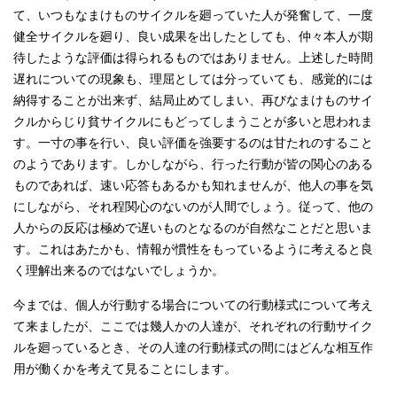
て、いつもなまけものサイクルを廻っていた人が発奮して、一度
健全サイクルを廻り、良い成果を出したとしても、仲々本人が期
待したような評価は得られるものではありません。上述した時間
遅れについての現象も、理屈としては分っていても、感覚的には
納得することが出来ず、結局止めてしまい、再びなまけものサイ
クルからじり貧サイクルにもどってしまうことが多いと思われま
す。一寸の事を行い、良い評価を強要するのは甘たれのすること
のようであります。しかしながら、行った行動が皆の関心のある
ものであれば、速い応答もあるかも知れませんが、他人の事を気
にしながら、それ程関心のないのが人間でしょう。従って、他の
人からの反応は極めで遅いものとなるのが自然なことだと思いま
す。これはあたかも、情報が慣性をもっているように考えると良
く理解出来るのではないでしょうか。
今までは、個人が行動する場合についての行動様式について考え
て来ましたが、ここでは幾人かの人達が、それぞれの行動サイク
ルを廻っているとき、その人達の行動様式の間にはどんな相互作
用が働くかを考えて見ることにします。