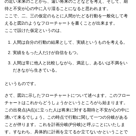
の近い未来のことから、遠い将来のことなどを考え、そして、期
待と不安が心の中に入り湿ることになると思われます。
ここで、二、三の仮定のもとに人間がたどる行動を一般化して考
えると図2のようなフローチャートを書くことが出来ます。
ここで設けた仮定というのは、
人間は自分の行動の結果として、実績というものを考える。
実績をもった人だけが自信をもつ。
人間は常に他人と比較しながら、満足し、あるいは不満をい
だきながら生きている。
というものです。
さて、図2に示したフローチャートについて述べます。このフロー
チャートはこれからどうしょうかというところがら始まります。
この出発点(A点)に立った人は将来に対する期待と不安が心の中に
湧いて来るでしょう。この時点で行動に関して一つの分岐がある
ことが伴ります。これを計画分岐(P分岐)と呼ぶことにいたしま
す。すなわち、具体的に計画を立てるか立てないかということで