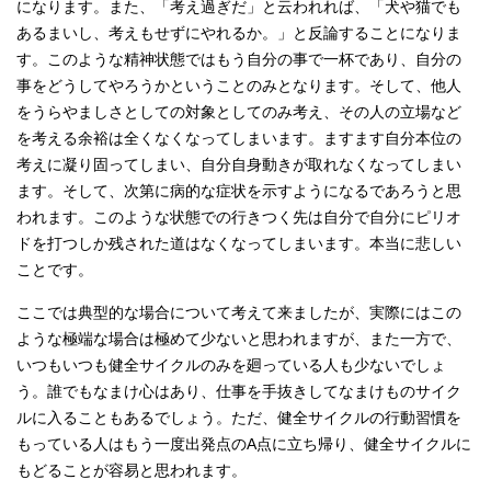
になります。また、「考え過ぎだ」と云われれば、「犬や猫でも
あるまいし、考えもせずにやれるか。」と反論することになりま
す。このような精神状態ではもう自分の事で一杯であり、自分の
事をどうしてやろうかということのみとなります。そして、他人
をうらやましさとしての対象としてのみ考え、その人の立場など
を考える余裕は全くなくなってしまいます。ますます自分本位の
考えに凝り固ってしまい、自分自身動きが取れなくなってしまい
ます。そして、次第に病的な症状を示すようになるであろうと思
われます。このような状態での行きつく先は自分で自分にピリオ
ドを打つしか残された道はなくなってしまいます。本当に悲しい
ことです。
ここでは典型的な場合について考えて来ましたが、実際にはこの
ような極端な場合は極めて少ないと思われますが、また一方で、
いつもいつも健全サイクルのみを廻っている人も少ないでしょ
う。誰でもなまけ心はあり、仕事を手抜きしてなまけものサイク
ルに入ることもあるでしょう。ただ、健全サイクルの行動習慣を
もっている人はもう一度出発点のA点に立ち帰り、健全サイクルに
もどることが容易と思われます。