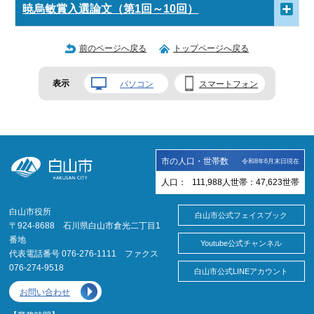
暁烏敏賞入選論文（第1回～10回）
前のページへ戻る
トップページへ戻る
表示
パソコン
スマートフォン
市の人口・世帯数
令和8年6月末日現在
人口：
111,988
人
世帯：
47,623
世帯
白山市役所
白山市公式フェイスブック
〒924-8688 石川県白山市倉光二丁目1
番地
Youtube公式チャンネル
代表電話番号 076-276-1111 ファクス
076-274-9518
白山市公式LINEアカウント
お問い合わせ