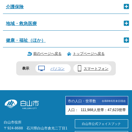
介護保険
地域・救急医療
健康・福祉（ほか）
前のページへ戻る
トップページへ戻る
表示
パソコン
スマートフォン
市の人口・世帯数
令和8年6月末日現在
人口：
111,988
人
世帯：
47,623
世帯
白山市役所
白山市公式フェイスブック
〒924-8688 石川県白山市倉光二丁目1