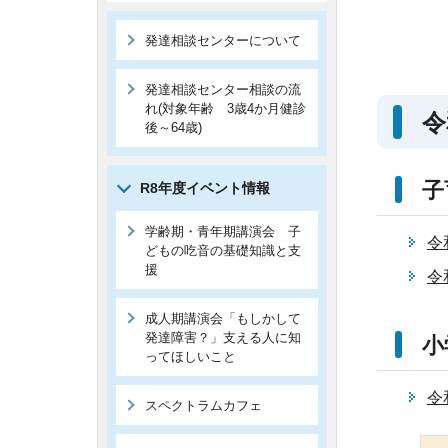
発達相談センターについて
発達相談センター相談の流
れ(対象年齢 3歳4か月健診
令
後～64歳)
子
R8年度イベント情報
学齢期・青年期講演会 子
令
どもの吃音の基礎知識と支
援
令
成人期講演会「もしかして
発達障害？」支える人に知
小
ってほしいこと
令
スペクトラムカフェ