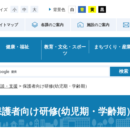
小
中
大
イズ
背景色
イトマップ
各課のご案内
施設のご案内
健康・福祉
教育・文化・スポー
まちづくり・産
ツ
相談・支援
> 保護者向け研修(幼児期・学齢期）
保護者向け研修(幼児期・学齢期