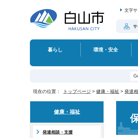
文字サ
サ
暮らし
環境・安全
現在の位置：
トップページ
>
健康・福祉
>
発達
健康・福祉
発達相談・支援