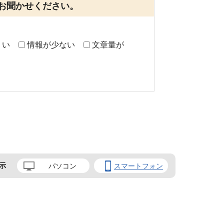
お聞かせください。
くい
情報が少ない
文章量が
示
パソコン
スマートフォン