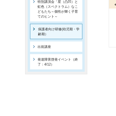
特別講演会「星（凸凹）と
虹色（スペクトラム）なこ
どもたち～個性が輝く子育
てのヒント～
保護者向け研修(幼児期・学
齢期）
出前講座
発達障害啓発イベント（終
了：4/12）