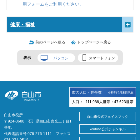
用フォームをご利用ください。
健康・福祉
前のページへ戻る
トップページへ戻る
表示
パソコン
スマートフォン
市の人口・世帯数
令和8年6月末日現在
人口：
111,988
人
世帯：
47,623
世帯
白山市役所
白山市公式フェイスブック
〒924-8688 石川県白山市倉光二丁目1
番地
Youtube公式チャンネル
代表電話番号 076-276-1111 ファクス
076-274-9518