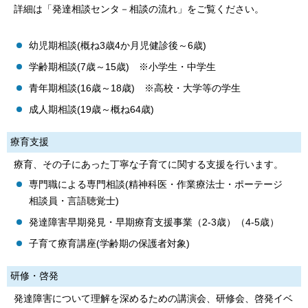
詳細は「発達相談センタ－相談の流れ」をご覧ください。
幼児期相談(概ね3歳4か月児健診後～6歳)
学齢期相談(7歳～15歳) ※小学生・中学生
青年期相談(16歳～18歳) ※高校・大学等の学生
成人期相談(19歳～概ね64歳)
療育支援
療育、その子にあった丁寧な子育てに関する支援を行います。
専門職による専門相談(精神科医・作業療法士・ポーテージ
相談員・言語聴覚士)
発達障害早期発見・早期療育支援事業（2-3歳）（4-5歳）
子育て療育講座(学齢期の保護者対象)
研修・啓発
発達障害について理解を深めるための講演会、研修会、啓発イベ