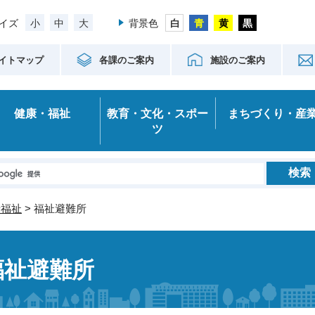
小
中
大
イズ
背景色
イトマップ
各課のご案内
施設のご案内
健康・福祉
教育・文化・スポー
まちづくり・産
ツ
者福祉
> 福祉避難所
福祉避難所