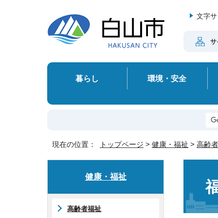
文字サ
サ
暮らし
環境・安全
現在の位置：
トップページ
>
健康・福祉
>
高齢
健康・福祉
高齢者福祉