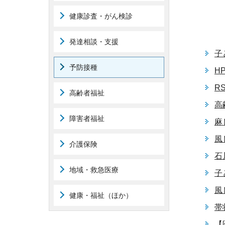
健康診査・がん検診
発達相談・支援
子
予防接種
H
R
高齢者福祉
高
障害者福祉
麻
風
介護保険
石
地域・救急医療
子
風
健康・福祉（ほか）
帯
【