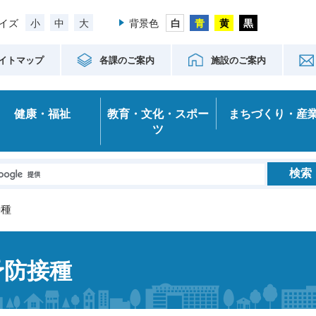
小
中
大
イズ
背景色
イトマップ
各課のご案内
施設のご案内
健康・福祉
教育・文化・スポー
まちづくり・産
ツ
接種
予防接種