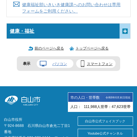
健康福祉部いきいき健康課へのお問い合わせは専用
フォームをご利用ください。
健康・福祉
前のページへ戻る
トップページへ戻る
表示
パソコン
スマートフォン
市の人口・世帯数
令和8年6月末日現在
人口：
111,988
人
世帯：
47,623
世帯
白山市役所
白山市公式フェイスブック
〒924-8688 石川県白山市倉光二丁目1
番地
Youtube公式チャンネル