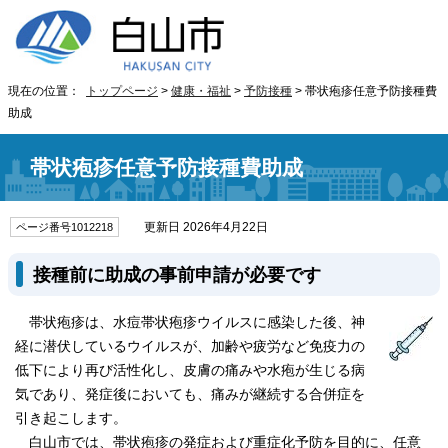
現在の位置：
トップページ
>
健康・福祉
>
予防接種
> 帯状疱疹任意予防接種費
助成
帯状疱疹任意予防接種費助成
更新日 2026年4月22日
ページ番号1012218
接種前に助成の事前申請が必要です
帯状疱疹は、水痘帯状疱疹ウイルスに感染した後、神
経に潜伏しているウイルスが、加齢や疲労など免疫力の
低下により再び活性化し、皮膚の痛みや水疱が生じる病
気であり、発症後においても、痛みが継続する合併症を
引き起こします。
白山市では、帯状疱疹の発症および重症化予防を目的に、任意