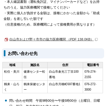
・本人確認書類（運転免許証、マイナンバーカードなど）をお持
ちのうえ、協力医療機関で接種してください
・実際に個人が負担する金額は、接種にかかった金額から「助成
金額」を差し引いた額です
（任意接種のため、医療機関によって接種費用が異なります）
白山市および野々市市の協力医療機関 （PDF 138.0KB）
お問い合わせ先
地域
施設名
住所
電話番号
松任・美川
健康センター松
白山市倉光三丁目100
076-274-
任
番地
2155
鶴来・山ろ
鶴来保健センタ
白山市月橋町697番地1
076-272-
く
ー
3000
問い合わせ時間 午前9時00分〜午後5時00分（土曜日、日曜