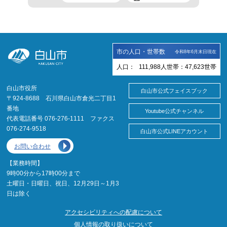
市の人口・世帯数
令和8年6月末日現在
人口：
111,988
人
世帯：
47,623
世帯
白山市役所
白山市公式フェイスブック
〒924-8688 石川県白山市倉光二丁目1
番地
Youtube公式チャンネル
代表電話番号 076-276-1111 ファクス
076-274-9518
白山市公式LINEアカウント
お問い合わせ
【業務時間】
9時00分から17時00分まで
土曜日・日曜日、祝日、12月29日～1月3
日は除く
アクセシビリティへの配慮について
個人情報の取り扱いについて