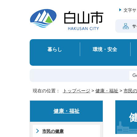
文字サ
サ
暮らし
環境・安全
現在の位置：
トップページ
>
健康・福祉
>
市民
健康・福祉
市民の健康