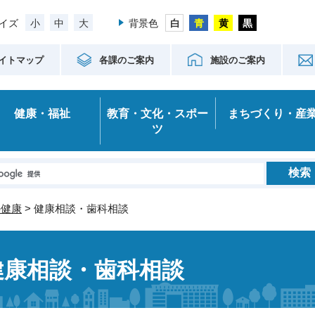
小
中
大
イズ
背景色
イトマップ
各課のご案内
施設のご案内
健康・福祉
教育・文化・スポー
まちづくり・産
ツ
の健康
> 健康相談・歯科相談
健康相談・歯科相談