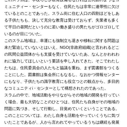
ミュニティー・センターもなく、住民たちは非常に連帯性に欠け
ているとのことであった。スラム街に住む人口の四割ほどをしあ
る子供たちも、決して充分な教育は受けておらず、失業者も多く
て平日の昼間だというのに若い働き盛りの男たちがゴロゴロして
いるのが目についた。
このスラム地域は、幸運にも強制立ち退きや移転に関する問題は
未だ緊迫していないとはいえ、NGO(非政府組織)と言われるどこ
の民間公益団体からも支援を受けていないたあ、なんとかわれわ
れに協力してほしいという要請を申し入れてきた。そこでわたし
たちは、住民委員会の人たちと協議を重ね、まず図書館をつくる
ことにした。図書館は集会所にもなるし、なおかつ情報センター
にもなり、子供たちの識字教育にも役立つとの観点から、多目的
なコミュニティi・センターとして構想されたのであった。
スラムの中で、地域活動をやりながらその地域の開発を行ってい
く場合、最も大切なことのひとつは、住民たち自身がその地域の
問題に気づき、そして行動し、目覚めていくということである。
このことについては、わたし自身も活動をやっていくうちに気づ
いたことであるが、人から言われてやっているうちは継続も発展