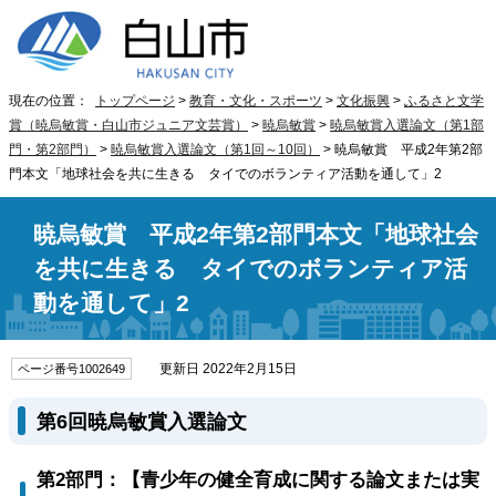
現在の位置：
トップページ
>
教育・文化・スポーツ
>
文化振興
>
ふるさと文学
賞（暁烏敏賞・白山市ジュニア文芸賞）
>
暁烏敏賞
>
暁烏敏賞入選論文（第1部
門・第2部門）
>
暁烏敏賞入選論文（第1回～10回）
> 暁烏敏賞 平成2年第2部
門本文「地球社会を共に生きる タイでのボランティア活動を通して」2
暁烏敏賞 平成2年第2部門本文「地球社会
を共に生きる タイでのボランティア活
動を通して」2
更新日 2022年2月15日
ページ番号1002649
第6回暁烏敏賞入選論文
第2部門：【青少年の健全育成に関する論文または実