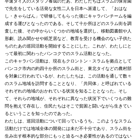
早速タイ人のスタッフ養成のたあ、わたしたちはスラムの保育園
で先生をしている活発な女性二人を日本へ派遣して、「おはな
し・きゃらばん」で研修してもらった後にキャラバンチームを編
成する運びとなったのである。そして十か所ほどのスラム街を調
査した後、その中からいくつかの地域を選択し、移動図書館や人
形劇、読み聞かせや紙芝居など、教育を受ける機会のない子供た
ちのたあの巡回活動を開始することにした。これが、わたしにと
って最初に関わったバンコクでのスラム活動となった。
このキャラバン活動は、現在もクロントン・スラムを拠点として
バンコク市内の約四十か所のスラム街と、東北タイなどの農村部
を対象に行われているが、わたしたちは、この活動を通して数々
のスラム地域を訪問することとなり、「共同体」と呼ばれている
それぞれの地域のおかれている状況を知ることとなった。そし
て、それらの地域が、それぞれに異なった状況下でいくつもの難
問を抱えて存在し、住民たちはそこで貧困と闘いながら生きてい
るということを知ったのであった。
わたしは、巡回活動について回っているうち、このようなスラム
活動だけでは地域全体の開発には未だ不十分であり、スラム街を
生み出す根本的な部分にもっと迫るべき必要性があるのではない