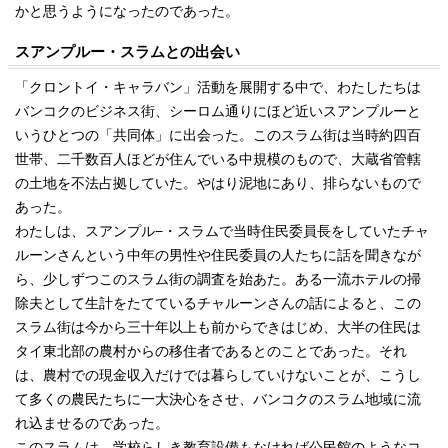
かと思うようになったのであった。
スアンプルー・スラムとの出会い
「クロントイ・キャラバン」活動を展開する中で、わたしたちは
バンコクのビジネス街、シーロム通りにほど近いスアンプルーと
いうひとつの「共同体」に出会った。このスラム街は当時約四百
世帯、二千数百人ほどが住んでいる中規模のもので、大蔵省管轄
の土地を不法占拠していた。やはり泥地にあり、排らないもので
あった。
わたしは、スアンプル−・スラムで当時住民委員長をしていたチャ
ルーンさんという中年の男性や住民委員の人たちに話を聞きなが
ら、少しずつこのスラム街の調査を始あた。ある一流ホテルの掃
除夫として生計をたてているチャルーンさんの話によると、この
スラム街は今から三十年以上も前からできはじめ、大半の住民は
タイ東北部の農村からの移住者であるとのことであった。それ
は、農村での現金収入だけでは暮らしていけないことが、こうし
て多くの農民たちに一大決心をさせ、バンコクのスラム地域に流
れ込ませるのであった。
このスラムは、学校らしき教育設備もなければ公民館のようなコ