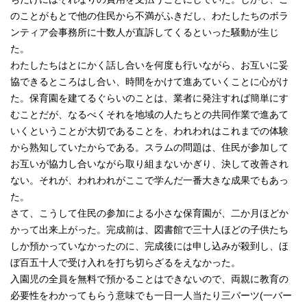
のことがもとで他の住民から不満がふきだし、わたしたちのボラ
ンティア会事務所に十数人が直訴してくるといった騒動が生じ
た。
わたしたちはとにかく話し合いを何度も行いながら、お互いに妥
協できるところはし合い、時間をかけて進あていくことに心がけ
た。保育園を建てるぐらいのことは、業者に発注すれば簡単にす
むことだが、なるべくそれを地域の人たちとの共同作業で進あて
いくということが大切であることを、われわれはこれまでの体験
から熟知していたからである。スラムの問題は、住民が参加して
お互いが協力し合いながら取り組まないかぎり、決して改善され
ない。それが、われわれがここで学んだ一番大きな成果でもあっ
た。
さて、こうして住民の参加による小さな保育園が、二か月ほどか
かって出来上がった。完成前は、図書館で三十人ほどの子供たち
しか預かっていなかったのに、完成後には申し込みが殺到し、ほ
ぼ百五十人で受け入れを打ち切らざるをえなかった。
入園児の全員を無料で預かることはできないので、両親に教育の
必要性をわかってもらう意味でも一日一人当たり三バーツ(一バー