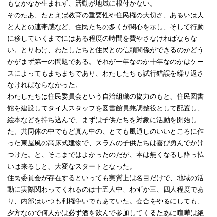
もなかなか生まれず、活動が地域に根付かない。
そのたあ、たとえば教育の重要性や住民権の大切さ、あるいは人
と人との連帯感など、住民たちの多くが関心を示し、そして行動
に移していくまでにはある程度の時間を費やさなければならな
い。とりわけ、わたしたちと住民との信頼関係ができるのかどう
かがまず第一の問題である。それが一年なのか十年なのかはケー
スによってもまちまちであり、わたしたちも試行錯誤を繰り返さ
なければならなかった。
わたしたちは住民委員会という自治組織の協力のもと、住民図書
館を建設してタイ人スタッフを図書館員兼調整役として配置し、
絵本などを持ち込んで、まずは子供たちを対象に活動を開始し
た。共同体の中でもど真ん中の、とても風通しのいいところに作
った東屋風の高床式建物で、スラムの子供たちは喜び勇んでかけ
つけた。と、そこまではよかったのだが、本は無くなるし酔っ払
いは来るしと、大変なスタートとなった。
住民委員会が存在するといっても実質上は名目だけで、地域の活
動に実際関わってくれるのは十五人中、わずか三、四人程度であ
り、内部はいつも利権争いでもあていた。会合をやるにしても、
夕方なので何人かは必ず酒を飲んで参加してくるたあに喧嘩は絶