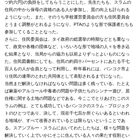
ツ約六円)の負担をしてもらうことにした。先生たちも、スラムの
住民の中から保母の資格のある人が参加し、質の向上も計られる
ようになった。また、そのうち学校運営委員会の方も住民委員会
とうまく調整がとれるようになり、PTAのような形で保護者たちも
参加してくることとなった。
さらに、住民委員会は、タイ政府の総選挙の時期などとも重なっ
て、政党や各種の団体など、いろいろな形で地域の人々を巻き込
む結果となり、当局からの協力も以前よりずっとよいものになっ
た。住民図書館にしても、住民の約四十パーセントにあたる千七
百人もの人が会員となって利用し、昨年暮れには、バンコク市よ
り住民の連帯のとれた共同体として表彰されるまでになった。
当然まだ解決しなければならない問題は多く残っている。たとえ
ば麻薬やアルコール中毒者の問題や子供たちのシンナー遊び、居
住権に関する土地の問題などである。今ここでとりあげたこのス
ラムの例は、とても成功しているバンコクのスラム・プロジェク
トのひとつであり、決して、現在千七百か所ぐらいあるといわれ
る地域が、すべて改善されているとは限らないということであ
る。スアンプルー・スラムにおいてわたしたちは、様々な問題を
解決していく上でいかにそこに住んでいる人々の果たす役割とい