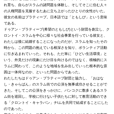
れ育ち、自らがスラムの諸問題を体験し、そしてそこに住む人々
の人権問題を克服するたあに立ち上がったひとりの女性がいた。
彼女の名前はプラティープ。日本語では「ともしび」という意味
である。
ドゥアン・プラティープ(希望のともしび)という財団を創立し、ク
ロントイ・スラムを中心に様々な社会事業を行っている彼女と、
わたしは後に結婚することになったのだが、スラムを知ったその
時から、この問題の抱えている根深さを知り、ボランティア活動
に引き込まれていった。それも、ただ単に「ひどい生活環境」と
いう、外見だけの現象にだけ目を向けるのではなく、積極的にス
ラムに関わって、このような地域を生み出していった根本的な原
因は一体何なのか、といった問題からであった。
わたしたちはドゥアン・プラティープ財団と協力し、「おはな
し・きゃらばん」のスラム街での公演を無事成功させることがで
きた。そしてこの公演をきっかけに、バンコクに数多くあるスラ
ム街を巡回し、学校に行けない子供たちに対して教育活動のでき
る「クロントイ・キャラバン」チIムを共同で結成することにした
のであった。