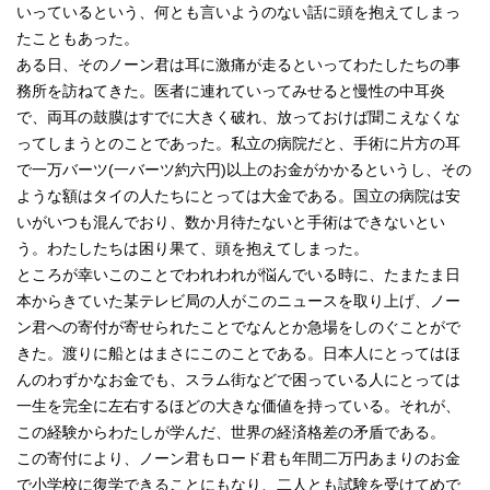
いっているという、何とも言いようのない話に頭を抱えてしまっ
たこともあった。
ある日、そのノーン君は耳に激痛が走るといってわたしたちの事
務所を訪ねてきた。医者に連れていってみせると慢性の中耳炎
で、両耳の鼓膜はすでに大きく破れ、放っておけば聞こえなくな
ってしまうとのことであった。私立の病院だと、手術に片方の耳
で一万バーツ(一バーツ約六円)以上のお金がかかるというし、その
ような額はタイの人たちにとっては大金である。国立の病院は安
いがいつも混んでおり、数か月待たないと手術はできないとい
う。わたしたちは困り果て、頭を抱えてしまった。
ところが幸いこのことでわれわれが悩んでいる時に、たまたま日
本からきていた某テレビ局の人がこのニュースを取り上げ、ノー
ン君への寄付が寄せられたことでなんとか急場をしのぐことがで
きた。渡りに船とはまさにこのことである。日本人にとってはほ
んのわずかなお金でも、スラム街などで困っている人にとっては
一生を完全に左右するほどの大きな価値を持っている。それが、
この経験からわたしが学んだ、世界の経済格差の矛盾である。
この寄付により、ノーン君もロード君も年間二万円あまりのお金
で小学校に復学できることにもなり、二人とも試験を受けてめで