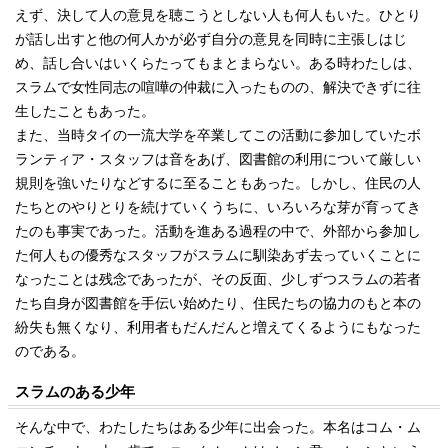
えず、決して人の意見を聴こうとしない人も何人もいた。ひとり
が話し出すと他の何人かが必ず自分の意見を同時に主張しはじ
め、話し合いはいくらたってもまとまらない。ある時わたしは、
スラムで女性同志の喧嘩の仲裁に入ったものの、解決できずに往
生したこともあった。
また、当時タイの一流大学を卒業してこの活動に参加していたボ
ランティア・スタッフは音をあげ、図書館の利用について厳しい
規則を強いたりなどするに至ることもあった。しかし、住民の人
たちとのやりとりを続けていくうちに、いろいろな芽が育ってき
たのも事実であった。活動を進ある過程の中で、外部から参加し
た何人もの優秀なスタッフがスラムに馴染あず去っていくことに
なったことは残念であったが、その反面、少しずつスラムの若者
たち自身が図書館を手伝い始めたり、住民たちの協力のもと本の
紛失も無くなり、利用者もだんだんと増えてくるようにもなった
のである。
スラムのある少年
そんな中で、わたしたちはある少年に出会った。本名はコム・ム