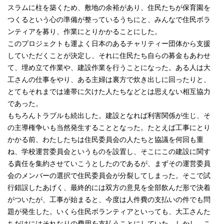
スラムに柱を築くため、敷地の余裕があり、住民たちが保育園を
つくるという心の準備が整っているうちにと、みんなで住民ボラ
ンティアを募り、作業にとりかかることにした。
このプロジェクトも運よく日本のあるチャリティー団体から支援
していただくことが決定し、それに住民たち自らの募金もあわせ
て、埋め立て作業や、建設作業を行うことになった。ある人は大
工さんの仕事をやり、ある主婦は裏方で炊き出しに回ったりと、
とてもそれまでは連帯に欠けた人たちなどとは思えない相互協力
であった。
もちろんトラブルも続出した。建設となれば利害関係が生じ、そ
の主導権争いも当然発生することとなった。たとえば工事にとり
かかる前、わたしたちは住民委員会の人たちと協議を何回も重
ね、学校運営委員会というものを設置し、そこにこの建設に関す
る責任を集約させていこうとしたのであるが、まずその運営委員
会のメンバーの選択で住民委員会が分裂してしまった。そこで試
行錯誤したあげく、最終的には双方の意見を全部飲んだ形で決着
がついたが、工事が始まると、今度は人件費の支払いの件でも問
題が発生した。いくら住民ボランティアといっても、大工さんた
ちだけにはそれなりの費用を支払うことにしていた。しかし、こ