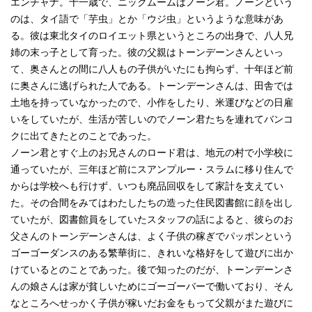
エンチャナ。十一歳で、ニックムームはノーン君。ノーンという
のは、タイ語で「芋虫」とか「ウジ虫」というような意味があ
る。彼は東北タイのロイエット県というところの出身で、八人兄
姉の末っ子として育った。彼の父親はトーンデーンさんといっ
て、奥さんとの間に八人もの子供がいたにも拘らず、十年ほど前
に奥さんに逃げられた人である。トーンデーンさんは、田舎では
土地を持っていなかったので、小作をしたり、米運びなどの日雇
いをしていたが、生活が苦しいのでノーン君たちを連れてバンコ
クに出てきたとのことであった。
ノーン君とすぐ上のお兄さんのロード君は、地元の村で小学校に
通っていたが、三年ほど前にスアンプルー・スラムに移り住んで
からは学校へも行けず、いつも廃品回収をして家計を支えてい
た。その合間をみてはわたしたちの造った住民図書館に顔を出し
ていたが、図書館員をしていたスタッフの話によると、彼らのお
父さんのトーンデーンさんは、よく子供の稼ぎでパッポンという
ゴーゴーダンスのある繁華街に、きれいな格好をして遊びに出か
けているとのことであった。後で知ったのだが、トーンデーンさ
んの娘さんは家が貧しいためにゴーゴーバーで働いており、そん
なところへせっかく子供が稼いだお金をもって父親がまた遊びに