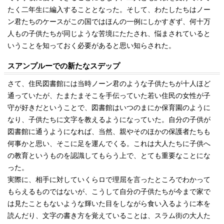
たく二年生に編入することとなった。そして、わたしたちはノー
ン君たちのケースがこの国ではほんの一例にしかすぎず、何十万
人もの子供たちが同じような苦境にたたされ、悩まされていると
いうことを知っておく必要があると思い知らされた。
スアンプルーでの新たなスデップ
さて、住民図書館には当時ノーン君のような子供たちが十人ほど
通っていたが、たまたまそこを手伝っていた若い住民の女性が子
守が好きだということで、図書館はいつのまにか保育園のように
なり、子供たちに文字を教えるようになっていた。自分の子供が
図書館に通うようになれば、当然、親やそのほかの保護者たちも
何事かと思い、そこに足を運んでくる。これは大人たちに子供へ
の教育というものを認識してもらう上で、とても重要なことにな
った。
実際に、相手に対していくらロで理屈を言ったところでわかって
もらえるものではないが、こうして自分の子供たちが今まで家で
は見たこともないような輝いた目をしながら食い入るように本を
読んだり、文字の書き方を覚えていることは、スラム街の大人た