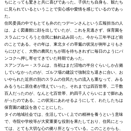
ちにとっても驚きと共に喜びであった。子供たち自身も、観たち
に見られているということで安心感や愛情を感じているのであっ
た。
住民委員の中でもとても弁のたつデーンさんという広報担当の人
は、よく図書館に顔を出していたが、これを見逃さず、保育園を
スラムにつくろうと住民に触れ込み回った。今から三年半ほど前
のことである。その年は、東北タイの旱魃の状況が例年よりもさ
らにひどく、大勢の農民たちが雨を待ちきれずに毎日のようにバ
ンコクへ押し寄せてきていた時期であった。
スアンプルー・スラムは、当初はまだ沼地の半分ぐらいしか占拠
していなかったのが、ゴルフ場の建設で強制立ち退きに合い、お
いやられた近所の別のスラムの住民たちの流入も重なって、みる
みるうちに居住者が増えていった。それまでは四百世帯、二千数
百人だったのが、なんと七百世帯、約四千人ぐらいにまで膨れあ
がったのである。この状況にあわせるようにして、わたしたちは
保育園の建設を急ぐことにした。
タイの地域社会では、生活していく上での精神を養うという意味
で、寺院や学校等が大変重要な役割を果たしており、住民にとっ
ては、とても大切な心の拠り所となっている。このことからも、