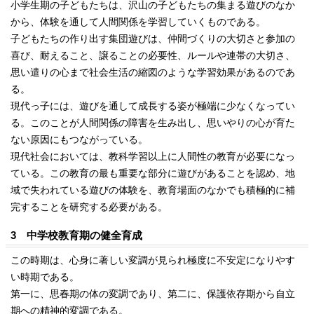
小学生期の子どもたちは、沢山の子どもたちの集まる遊びのなか
から、体験を通して人間関係を学習していくものである。
子どもたちの作り出す集団遊びは、仲間づくりの大切さと参加の
喜び、耐えること、譲ることの必要性、ルールや連帯の大切さ、
思い遣りの心まで社会生活の縮図のような学習効果があるのであ
る。
現代っ子には、遊びを通して成長する姿が極端に少なくなってい
る。このことが人間関係の障害を生み出し、思いやりの心が育た
ない原因にもつながっている。
現代社会においては、教科学習以上に人間性の教育が必要になっ
ている。この教育の最も重要な部分に遊びがあることを認め、地
域で失われている遊びの体験を、教育場面のなかでも積極的に補
完することを研究する必要がある。
3 中学校教育期の健全育成
この時期は、心身に著しい変調が見られ極度に不安定になりやす
い時期である。
第一に、思春期の体の変調であり、第二に、保護依存期から自立
期への精神的変調である。