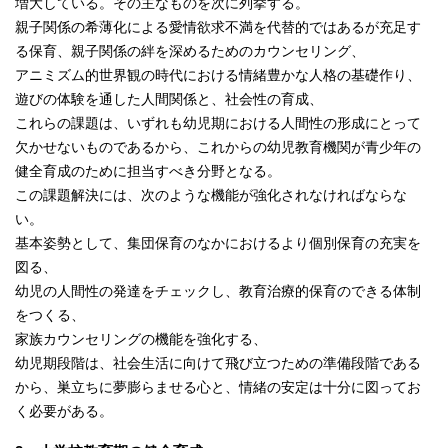
増大している。その主なものを次に列挙する。
親子関係の希薄化による愛情欲求不満を代替的ではあるが充足す
る保育、親子関係の絆を深めるためのカウンセリング、
アニミズム的世界観の時代における情緒豊かな人格の基礎作り、
遊びの体験を通した人間関係と、社会性の育成、
これらの課題は、いずれも幼児期における人間性の形成にとって
欠かせないものであるから、これからの幼児教育機関が青少年の
健全育成のために担当すべき分野となる。
この課題解決には、次のような機能が強化されなければならな
い。
基本姿勢として、集団保育のなかにおけるより個別保育の充実を
図る、
幼児の人間性の発達をチェックし、教育治療的保育のできる体制
をつくる、
家族カウンセリングの機能を強化する、
幼児期段階は、社会生活に向けて飛び立つための準備段階である
から、巣立ちに夢膨らませる心と、情緒の安定は十分に図ってお
く必要がある。