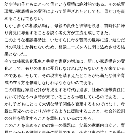
幼少時の子どもにとって母という環境は絶対的である。その成育
環境が家庭構造の変容によって阻害ざれたとしても、母だけを責
めることはできない。
しかし多くの相談活動は、母親の責任と役割を説き、前時代に帰
り育児に専念することを説く考え方が主流を成してきた。
このような相談姿勢は、いたずらに母を苦痛の世界に追い込むだ
けの意味しか持たないため、相談ニーズを内に閉じ込めさせる結
果となった。
今では核家族化現象と共働き家庭の増加は、新しい家庭構造の変
化として、有りのままに受容しなければならないときが来ている
のである。そして、その現実を踏まえたところがら新たな健全育
成の在り方を創造しなければならないのである。
この課題は家庭だけが育児をする時代は過ぎ、社会の連帯責任に
おいて行なうべき時が来ていることを示唆しているのである。し
かし子どもにとって大切な母子関係を否定するものではなく、母
親に育児へのゆとりが持てるように援助することと、社会的役割
の分担を強化することを意味しているのである。
このことを進めるための第一の課題は、父親の家庭内自立と、育
児にかかわる役割と責任の問題である。今迄は妻の忙しさを手伝