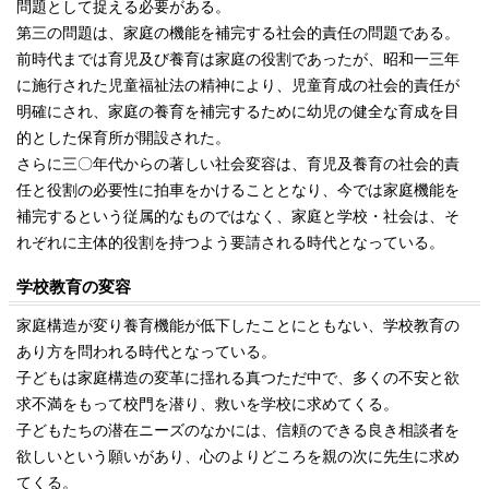
問題として捉える必要がある。
第三の問題は、家庭の機能を補完する社会的責任の問題である。
前時代までは育児及び養育は家庭の役割であったが、昭和一三年
に施行された児童福祉法の精神により、児童育成の社会的責任が
明確にされ、家庭の養育を補完するために幼児の健全な育成を目
的とした保育所が開設された。
さらに三〇年代からの著しい社会変容は、育児及養育の社会的責
任と役割の必要性に拍車をかけることとなり、今では家庭機能を
補完するという従属的なものではなく、家庭と学校・社会は、そ
れぞれに主体的役割を持つよう要請される時代となっている。
学校教育の変容
家庭構造が変り養育機能が低下したことにともない、学校教育の
あり方を問われる時代となっている。
子どもは家庭構造の変革に揺れる真つただ中で、多くの不安と欲
求不満をもって校門を潜り、救いを学校に求めてくる。
子どもたちの潜在ニーズのなかには、信頼のできる良き相談者を
欲しいという願いがあり、心のよりどころを親の次に先生に求め
てくる。