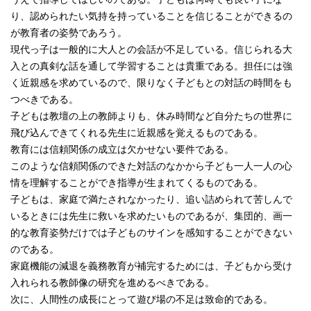
り、認められたい気持を持っていることを信じることができるの
が教育者の姿勢であろう。
現代っ子は一般的に大人との会話が不足している。信じられる大
入との真剣な話を通して学習することは貴重である。担任には強
く近親感を求めているので、限りなく子どもとの対話の時間をも
つべきである。
子どもは教壇の上の教師よりも、休み時間など自分たちの世界に
飛び込んできてくれる先生に近親感を覚えるものである。
教育には信頼関係の成立は欠かせない要件である。
このような信頼関係のできた対話のなかから子ども一人一人の心
情を理解することができ指導が生まれてくるものである。
子どもは、家庭で満たされなかったり、追い詰められて苦しんで
いるときには先生に救いを求めたいものであるが、集団的、画一
的な教育姿勢だけでは子どものサインを感知することができない
のである。
家庭機能の減退を義務教育が補完するためには、子どもから受け
入れられる教師像の研究を進めるべきである。
次に、人間性の成長にとって遊び場の不足は致命的である。