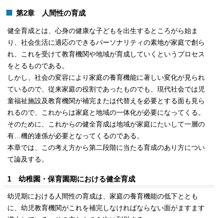
第2章 人間性の育成
健全育成とは、心身の健康な子どもを出生するところがら始ま
り、社会生活に適応のできるパーソナリティの素地が家庭で創ら
れ、これを受けて教育機関や地域が育成していくというプロセス
をとるものである。
しかし、社会の変容により家庭の養育機能に著しい変化が見られ
ているので、従来家庭の役割であったものでも、現代社会では児
童福祉施設及教育機関が補完または代替えを必要とする面も見ら
れるので、これからは家庭と地域の一体化が必要になってくる。
そのために、これからの健全育成は地域が家庭にたいして一層の
有…機的連係が必要となってくるのである。
本章では、この考え方から第二段階に当たる育成のあり方につい
て論及する。
1 幼稚園・保育園期における健全育成
幼児期における人間性の育成は、家庭の養育機能の低下ととも
に、幼児教育機関がこれを補完しなければならない面がますます