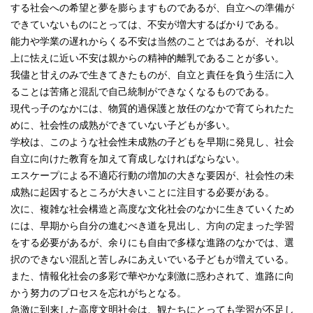
する社会への希望と夢を膨らますものであるが、自立への準備が
できていないものにとっては、不安が増大するばかりである。
能力や学業の遅れからくる不安は当然のことではあるが、それ以
上に怯えに近い不安は親からの精神的離乳であることが多い。
我儘と甘えのみで生きてきたものが、自立と責任を負う生活に入
ることは苦痛と混乱で自己統制ができなくなるものである。
現代っ子のなかには、物質的過保護と放任のなかで育てられたた
めに、社会性の成熟ができていない子どもが多い。
学校は、このような社会性未成熟の子どもを早期に発見し、社会
自立に向けた教育を加えて育成しなければならない。
エスケープによる不適応行動の増加の大きな要因が、社会性の未
成熟に起因するところが大きいことに注目する必要がある。
次に、複雑な社会構造と高度な文化社会のなかに生きていくため
には、早期から自分の進むべき道を見出し、方向の定まった学習
をする必要があるが、余りにも自由で多様な進路のなかでは、選
択のできない混乱と苦しみにあえいでいる子どもが増えている。
また、情報化社会の多彩で華やかな刺激に惑わされて、進路に向
かう努力のプロセスを忘れがちとなる。
急激に到来した高度文明社会は、観たちにとっても学習が不足し