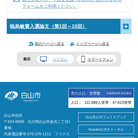
フォームをご利用ください。
暁烏敏賞入選論文（第1回～10回）
前のページへ戻る
トップページへ戻る
表示
パソコン
スマートフォン
市の人口・世帯数
令和8年6月末日現在
人口：
111,988
人
世帯：
47,623
世帯
白山市役所
白山市公式フェイスブック
〒924-8688 石川県白山市倉光二丁目1
番地
Youtube公式チャンネル
代表電話番号 076-276-1111 ファクス