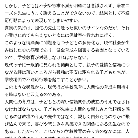
しかし、子どもは不安や欲求不満が明確には意識されず、潜在ニ
ーズを先生にうまく訴えることができないので、結果として不適
応行動によって表現してしまいやすい。
真実の気持は、担任の先生に送った救いのサインなのだが、それ
が受け止めてもらえないと次には保健室へ救われに行く。
このような情緒面に問題をもつ子どもの多発化も、現代社会が生
み出した心の病理であり、健全育成を阻害する要因となっている
ので、学校教育が対処しなければならない。
現代っ子に一般的に見られる傾向として、親子の愛情と信頼につ
ながる絆は薄いところがら孤独の不安に駆られる子どもたちが、
学校場面で不適応行動を起こすことが多い。
このような状況から、現代ほど学校教育に人間性の育成を期待す
る時はないと云えるのである。
人間性の育成は、子どもとの深い信頼関係の成立のうえでなされ
なければならない。子どもが先生に人間的な親しみと信頼感を感
じるのは教壇のうえの先生ではなく、親しく自分たちのなかに飛
び込んで来て、喜びや悲しみを共感できる関係にある先生なので
ある。したがって、これからの学校教育の在り方のなかには、人