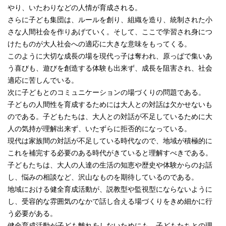
やり、いたわりなどの人情が育成される。
さらに子ども集団は、ルールを創り、組織を造り、統制された小
さな人間社会を作りあげていく。そして、ここで学習され身につ
けたものが大人社会への適応に大きな意味をもってくる。
このように大切な成長の場を現代っ子は奪われ、原っぱで集いあ
う喜びも、遊びを創造する体験も出来ず、成長を阻害され、社会
適応に苦しんでいる。
次に子どもとのコミュニケーションの場づくりの問題である。
子どもの人間性を育成するためには大人との対話は欠かせないも
のである。子どもたちは、大人との対話が不足しているために大
人の気持が理解出来ず、いたずらに拒否的になっている。
現代は家族間の対話が不足している時代なので、地域が積極的に
これを補完する必要のある時代がきていると理解すべきである。
子どもたちは、大人の人達の生活の知恵や歴史や体験からのお話
し、悩みの相談など、沢山なものを期待しているのである。
地域における健全育成活動が、説教型や監視型にならないように
し、受容的な雰囲気のなかで話し合える場づくりをきめ細かに行
う必要がある。
健全育成活動が子ども離れをしないためにも、子どもたちとの理