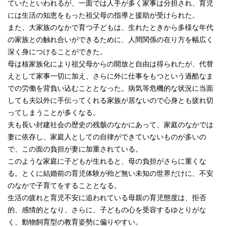
ていたといわれるが、一面では人手が多く家事は分担され、育児
には生活の知恵をもった祖父母の指導と援助が受けられた。
また、大家族のなかで育つ子どもは、生れたときから多様な年代
の家族との触れ合いができるために、人間関係の在り方を幅広く
深く身につけることができた。
母は核家族化により祖父母からの開放と自由は得られたが、代替
えとして家事一切に加え、さらに外に仕事をもつという過酷なま
での労働を背負い込むこととなった。病気等危機的な状況に当面
しても夫以外に手伝ってくれる家族が居ないので心身とも疲れ切
ってしまうことが多くなる。
夫も長い封建社会の歴史の残骸のなかにあって、家庭のなかでは
妻に依存し、家庭人としての自律ができていないものが多いの
で、この面の負担が妻に加重されている。
このような家庭に子どもが生れると、母の負担がさらに重くな
る。とくに結婚前の育児体験が殆ど無い未知の世界だけに、不安
のなかで子育てをすることとなる。
生活の疲れと育児不安に追われている母親の育児態度は、拒否
的、感情的となり、さらに、子どもの心を受容するゆとりがな
く、動物飼育型の教育姿勢に偏りやすい。