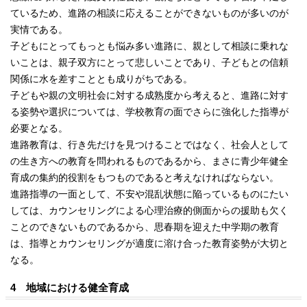
ているため、進路の相談に応えることができないものが多いのが
実情である。
子どもにとってもっとも悩み多い進路に、親として相談に乗れな
いことは、親子双方にとって悲しいことであり、子どもとの信頼
関係に水を差すこととも成りがちである。
子どもや親の文明社会に対する成熟度から考えると、進路に対す
る姿勢や選択については、学校教育の面でさらに強化した指導が
必要となる。
進路教育は、行き先だけを見つけることではなく、社会人として
の生き方への教育を問われるものであるから、まさに青少年健全
育成の集約的役割をもつものであると考えなければならない。
進路指導の一面として、不安や混乱状態に陥っているものにたい
しては、カウンセリングによる心理治療的側面からの援助も欠く
ことのできないものであるから、思春期を迎えた中学期の教育
は、指導とカウンセリングが適度に溶け合った教育姿勢が大切と
なる。
4 地域における健全育成