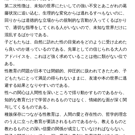
第二次性徴は、未知の世界にたいしての強い不安とあこがれの葛
藤状況に追い込む。生理的な変化からは逃れるすべもないのに、
回りからは道徳的な立場からの規制的な言動が入ってくるばかり
で、適切な指導をしてくれる人がいないので、未知な世界だけに
混乱するばかりである。
子どもたちは、自然に訪れた性の目覚めをどのように受け止めた
ら良いのか迷っているのである。先輩としての信じられる大人の
アドバイスを、これほど強く求めていることは他に類がない位で
ある。
性教育の問題が日本では閉鎖的、抑圧的に扱われてきたため、子
どもたちにとって満足の得られないままに、友達や本の世界に逃
避する結果となりやすいのである。
性への関心は人間性を深いところで揺り動かすものであるから、
知的な教育だけで学習されるものではなく、情緒的な面が深く関
与してくるものである。
種族保存につながる性教育は、人間の愛と存在性の、哲学的理念
のうえに立った教育が要請されるものであるから、教えるものと
教わるものとの深い信愛の関係が成立していなければならない。