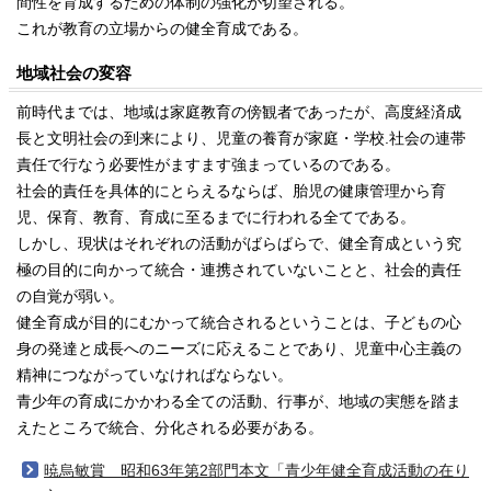
間性を育成するための体制の強化が切望される。
これが教育の立場からの健全育成である。
地域社会の変容
前時代までは、地域は家庭教育の傍観者であったが、高度経済成
長と文明社会の到来により、児童の養育が家庭・学校.社会の連帯
責任で行なう必要性がますます強まっているのである。
社会的責任を具体的にとらえるならば、胎児の健康管理から育
児、保育、教育、育成に至るまでに行われる全てである。
しかし、現状はそれぞれの活動がばらばらで、健全育成という究
極の目的に向かって統合・連携されていないことと、社会的責任
の自覚が弱い。
健全育成が目的にむかって統合されるということは、子どもの心
身の発達と成長へのニーズに応えることであり、児童中心主義の
精神につながっていなければならない。
青少年の育成にかかわる全ての活動、行事が、地域の実態を踏ま
えたところで統合、分化される必要がある。
暁烏敏賞 昭和63年第2部門本文「青少年健全育成活動の在り