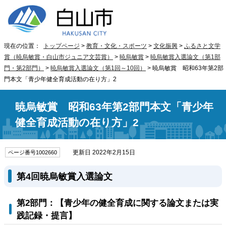
現在の位置：
トップページ
>
教育・文化・スポーツ
>
文化振興
>
ふるさと文学
賞（暁烏敏賞・白山市ジュニア文芸賞）
>
暁烏敏賞
>
暁烏敏賞入選論文（第1部
門・第2部門）
>
暁烏敏賞入選論文（第1回～10回）
> 暁烏敏賞 昭和63年第2部
門本文「青少年健全育成活動の在り方」2
暁烏敏賞 昭和63年第2部門本文「青少年
健全育成活動の在り方」2
更新日 2022年2月15日
ページ番号1002660
第4回暁烏敏賞入選論文
第2部門：【青少年の健全育成に関する論文または実
践記録・提言】