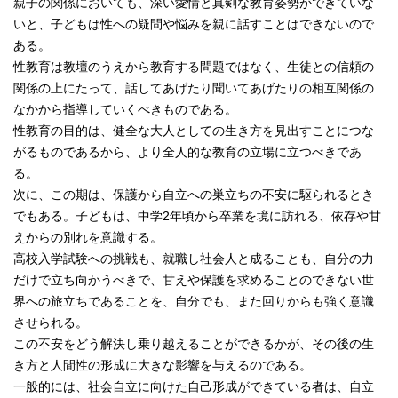
親子の関係においても、深い愛情と真剣な教育姿勢ができていな
いと、子どもは性への疑問や悩みを親に話すことはできないので
ある。
性教育は教壇のうえから教育する問題ではなく、生徒との信頼の
関係の上にたって、話してあげたり聞いてあげたりの相互関係の
なかから指導していくべきものである。
性教育の目的は、健全な大人としての生き方を見出すことにつな
がるものであるから、より全人的な教育の立場に立つべきであ
る。
次に、この期は、保護から自立への巣立ちの不安に駆られるとき
でもある。子どもは、中学2年頃から卒業を境に訪れる、依存や甘
えからの別れを意識する。
高校入学試験への挑戦も、就職し社会人と成ることも、自分の力
だけで立ち向かうべきで、甘えや保護を求めることのできない世
界への旅立ちであることを、自分でも、また回りからも強く意識
させられる。
この不安をどう解決し乗り越えることができるかが、その後の生
き方と人間性の形成に大きな影響を与えるのである。
一般的には、社会自立に向けた自己形成ができている者は、自立