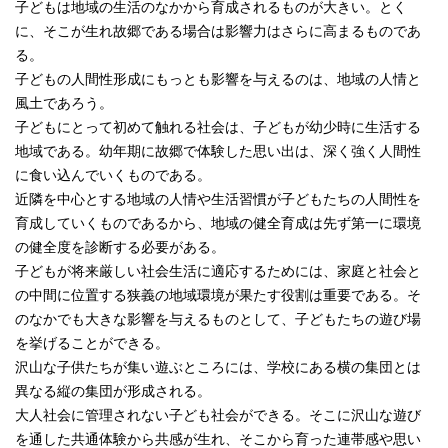
子どもは地域の生活のなかから育成されるものが大きい。とく
に、そこが生れ故郷である場合は影響力はさらに高まるものであ
る。
子どもの人間性形成にもっとも影響を与えるのは、地域の人情と
風土であろう。
子どもにとって初めて触れる社会は、子どもが幼少時に生活する
地域である。幼年期に故郷で体験した思い出は、深く強く人間性
に食い込んでいくものである。
近隣を中心とする地域の人情や生活習慣が子どもたちの人間性を
育成していくものであるから、地域の健全育成は先ず第一に環境
の健全度を診断する必要がある。
子どもが将来厳しい社会生活に適応するためには、家庭と社会と
の中間に位置する狭義の地域環境が果たす役割は重要である。そ
のなかでも大きな影響を与えるものとして、子どもたちの遊び場
を挙げることができる。
沢山な子供たちが集い遊ぶところには、学校にある横の集団とは
異なる縦の集団が形成される。
大人社会に管理されない子ども社会ができる。そこに沢山な遊び
を通した共通体験から共感が生れ、そこから育った連帯感や思い