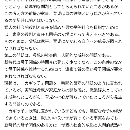
うという、従属的な問題としてとらえられていた向きがあるが、
この考え方の前提が家事、育児は母の役割という観念が入ってい
るので新時代的とはいえない。
婦人の社会的役割と責任を認めた男女平等社会を目指すために
は、家庭の役割と責任も同等の立場にたって考えるべきである。
そのために、父親は家事、育児にかかわる自立への成長が図られ
なければならない。
第二の問題は、母親の社会的、人間的な成熟の問題である。
新時代は母子関係の時間帯は著しく少なくなる。この条件のなか
で母子関係を維持するためには、濃密で質の高い母子関係が要求
されなければならない。
現状は、「カギッ子」問題を、時間的留守の問題のように言われ
ているが、実態は母親が家庭からの開放感と、職業婦人としての
未成熟なところがら、育児への心が薄らいでいたところがら発生
する問題なのである。
「カギッ子」状態に置かれている子どもでも、濃密な母子の絆が
できているときは、親思いの良い子が育っている事実をみても、
新時代の母子関係のあり方は、母親の社会的成熟と人間的成熟の