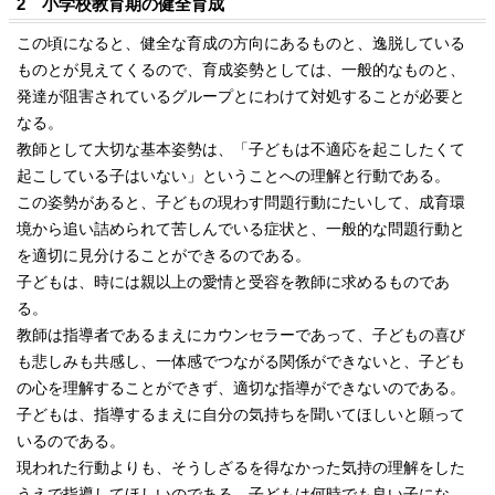
2 小学校教育期の健全育成
この頃になると、健全な育成の方向にあるものと、逸脱している
ものとが見えてくるので、育成姿勢としては、一般的なものと、
発達が阻害されているグループとにわけて対処することが必要と
なる。
教師として大切な基本姿勢は、「子どもは不適応を起こしたくて
起こしている子はいない」ということへの理解と行動である。
この姿勢があると、子どもの現わす問題行動にたいして、成育環
境から追い詰められて苦しんでいる症状と、一般的な問題行動と
を適切に見分けることができるのである。
子どもは、時には親以上の愛情と受容を教師に求めるものであ
る。
教師は指導者であるまえにカウンセラーであって、子どもの喜び
も悲しみも共感し、一体感でつながる関係ができないと、子ども
の心を理解することができず、適切な指導ができないのである。
子どもは、指導するまえに自分の気持ちを聞いてほしいと願って
いるのである。
現われた行動よりも、そうしざるを得なかった気持の理解をした
うえで指導してほしいのである。子どもは何時でも良い子にな