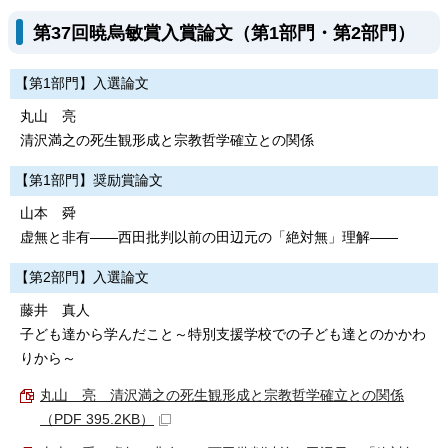
第37回暁烏敏賞入賞論文（第1部門・第2部門）
【第1部門】入選論文
丸山 亮
清沢満之の死生観形成と宗教哲学確立との関係
【第1部門】奨励賞論文
山本 舜
虚無と非有――西田批判以前の田辺元の「絶対無」理解――
【第2部門】入選論文
藤井 真人
子ども達から学んだこと～特別支援学校での子ども達とのかかわ
りから～
丸山 亮 清沢満之の死生観形成と宗教哲学確立との関係
（PDF 395.2KB）