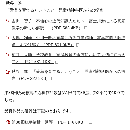
秋谷 進
「愛着を育てるということ」児童精神科医からの提言
吉田 智子 不信心の近代知識人たちへ―富士川游による真宗
教学の新しい解釈― （PDF 585.4KB）
大嶋 利佳 中川一政の画業にみる武道精神―宮本武蔵「独行
道」を受け継ぐ （PDF 601.0KB）
栫井 大輔 学校教育、家庭教育の両方において大切にすべき
こと （PDF 531.1KB）
秋谷 進 「愛着を育てるということ」児童精神科医からの提
言 （PDF 222.8KB）
第38回暁烏敏賞の応募作品数は第1部門で39点、第2部門で10点で
した。
受賞作品の選評は下記のとおりです。
第38回暁烏敏賞 選評 （PDF 146.0KB）