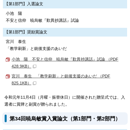
【第1部門】入選論文
小池 陽
不安と信仰 暁烏敏『歎異抄講話』試論
【第1部門】奨励賞論文
宮川 泰生
「教学刷新」と銃後支援のあいだ
小池 陽 不安と信仰 暁烏敏『歎異抄講話』試論 （PDF
428.9KB）
宮川 泰生 「教学刷新」と銃後支援のあいだ （PDF
825.1KB）
令和元年11月4日（月曜・振替休日）に開催された贈呈式では、入
選者に賞牌と副賞が贈られました。
第34回暁烏敏賞入賞論文（第1部門・第2部門）