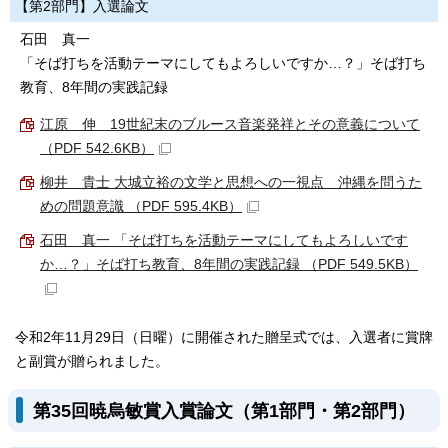
【第2部門】入選論文
石田 真一
「そば打ちを活動テーマにしてもよろしいですか…？」そば打ち
教育、8年間の実践記録
江原 伸 19世紀末のブルース音楽発祥とその意義について
（PDF 542.6KB）
柳井 貴士 大城立裕の文学と思想への一視点 沖縄を問うた
めの問題意識 （PDF 595.4KB）
石田 真一 「そば打ちを活動テーマにしてもよろしいです
か…？」そば打ち教育、8年間の実践記録 （PDF 549.5KB）
令和2年11月29日（日曜）に開催された贈呈式では、入選者に賞牌
と副賞が贈られました。
第35回暁烏敏賞入賞論文（第1部門・第2部門）