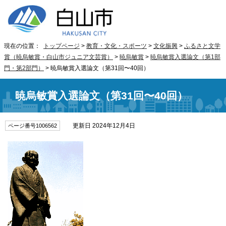
現在の位置：
トップページ
>
教育・文化・スポーツ
>
文化振興
>
ふるさと文学
賞（暁烏敏賞・白山市ジュニア文芸賞）
>
暁烏敏賞
>
暁烏敏賞入選論文（第1部
門・第2部門）
> 暁烏敏賞入選論文（第31回〜40回）
暁烏敏賞入選論文（第31回〜40回）
更新日 2024年12月4日
ページ番号1006562