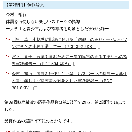
【第2部門】佳作論文
今村 裕行
体罰を行使しない楽しいスポーツの指導
ー大学生と青少年および指導者を対象とした実践記録ー
川里 卓 小林秀雄批評における「信仰」のありかーベルクソ
ン哲学との比較を通してー （PDF 392.2KB）
宮下 直子 言葉を育むためにー知的障害のある中学生への指
導実践報告ー （PDF 504.4KB）
今村 裕行 体罰を行使しない楽しいスポーツの指導ー大学生
と青少年および指導者を対象とした実践記録ー （PDF
381.8KB）
第39回暁烏敏賞の応募作品数は第1部門で29点、第2部門で16点で
した。
受賞作品の選評は下記のとおりです。