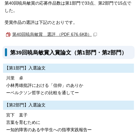
第40回暁烏敏賞の応募作品数は第1部門で33点、第2部門で15点で
した。
受賞作品の選評は下記のとおりです。
第40回暁烏敏賞 選評 （PDF 676.6KB）
第39回暁烏敏賞入賞論文（第1部門・第2部門）
【第1部門】入選論文
川里 卓
小林秀雄批評における「信仰」のありか
ーベルクソン哲学との比較を通してー
【第2部門】入選論文
宮下 直子
言葉を育むために
ー知的障害のある中学生への指導実践報告ー