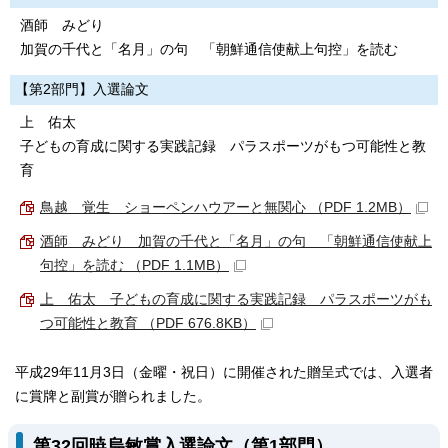
酒師 みどり
加賀の千代と「名月」の句 「朝鮮通信使献上句控」を読む
【第2部門】入選論文
上 佑太
子どもの育成に関する実践記録 パラスポーツがもつ可能性と教
育
鳥越 覚生 ショーペンハウアーと無関心 （PDF 1.2MB）
酒師 みどり 加賀の千代と「名月」の句 「朝鮮通信使献上
句控」を読む （PDF 1.1MB）
上 佑太 子どもの育成に関する実践記録 パラスポーツがも
つ可能性と教育 （PDF 676.8KB）
平成29年11月3日（金曜・祝日）に開催された贈呈式では、入選者
に賞牌と副賞が贈られました。
第32回暁烏敏賞入選論文（第1部門）