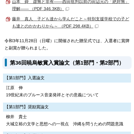
山本 舜 虚無と非有――西田批判以前の田辺元の「絶対無」
理解―― （PDF 346.3KB）
藤井 真人 子ども達から学んだこと～特別支援学校での子ど
も達とのかかわりから～ （PDF 298.4KB）
令和3年11月28日（日曜）に開催された贈呈式では、入選者に賞牌
と副賞が贈られました。
第36回暁烏敏賞入賞論文（第1部門・第2部門）
【第1部門】入選論文
江原 伸
19世紀末のブルース音楽発祥とその意義について
【第1部門】奨励賞論文
柳井 貴士
大城立裕の文学と思想への一視点 沖縄を問うための問題意識