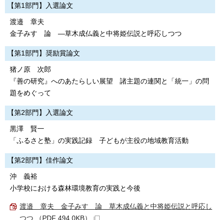
【第1部門】入選論文
渡邉 章夫
金子みすゞ論 ―草木成仏義と中将姫伝説と呼応しつつ
【第1部門】奨励賞論文
猪ノ原 次郎
『善の研究』へのあたらしい展望 諸主題の連関と「統一」の問
題をめぐって
【第2部門】入選論文
黒澤 賢一
「ふるさと塾」の実践記録 子どもが主役の地域教育活動
【第2部門】佳作論文
沖 義裕
小学校における森林環境教育の実践と今後
渡邉 章夫 金子みすゞ論 草木成仏義と中将姫伝説と呼応し
つつ （PDF 494.0KB）