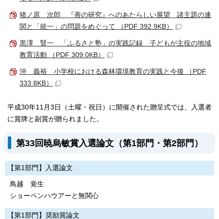
猪ノ原 次郎 『善の研究』へのあたらしい展望 諸主題の連
関と「統一」の問題をめぐって （PDF 392.9KB）
黒澤 賢一 「ふるさと塾」の実践記録 子どもが主役の地域
教育活動 （PDF 309.0KB）
沖 義裕 小学校における森林環境教育の実践と今後 （PDF
333.8KB）
平成30年11月3日（土曜・祝日）に開催された贈呈式では、入選者
に賞牌と副賞が贈られました。
第33回暁烏敏賞入選論文（第1部門・第2部門）
【第1部門】入選論文
鳥越 覚生
ショーペンハウアーと無関心
【第1部門】奨励賞論文