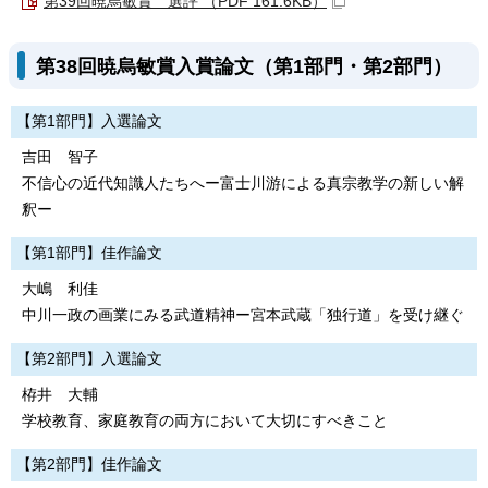
第39回暁烏敏賞 選評 （PDF 161.6KB）
第38回暁烏敏賞入賞論文（第1部門・第2部門）
【第1部門】入選論文
吉田 智子
不信心の近代知識人たちへー富士川游による真宗教学の新しい解
釈ー
【第1部門】佳作論文
大嶋 利佳
中川一政の画業にみる武道精神ー宮本武蔵「独行道」を受け継ぐ
【第2部門】入選論文
栫井 大輔
学校教育、家庭教育の両方において大切にすべきこと
【第2部門】佳作論文