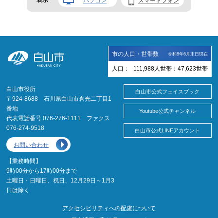
パソコン
スマートフォン
市の人口・世帯数
令和8年6月末日現在
人口：
111,988
人
世帯：
47,623
世帯
白山市役所
白山市公式フェイスブック
〒924-8688 石川県白山市倉光二丁目1
番地
Youtube公式チャンネル
代表電話番号 076-276-1111 ファクス
076-274-9518
白山市公式LINEアカウント
お問い合わせ
【業務時間】
9時00分から17時00分まで
土曜日・日曜日、祝日、12月29日～1月3
日は除く
アクセシビリティへの配慮について