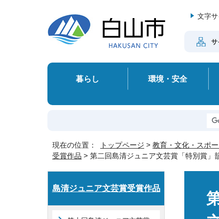
文字サ
サ
暮らし
環境・安全
現在の位置：
トップページ
>
教育・文化・スポー
受賞作品
> 第二回島清ジュニア文芸賞「特別賞」
島清ジュニア文芸賞受賞作品