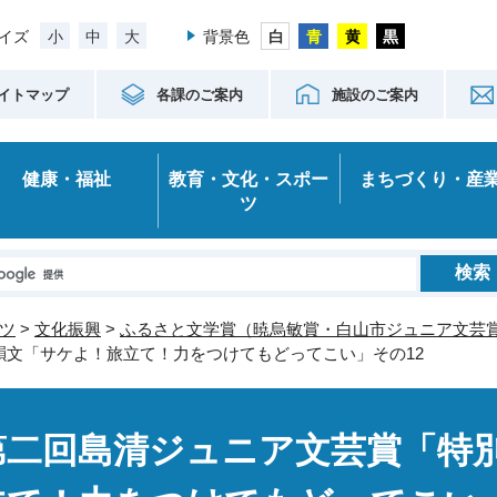
小
中
大
イズ
背景色
イトマップ
各課のご案内
施設のご案内
健康・福祉
教育・文化・スポー
まちづくり・産
ツ
ツ
>
文化振興
>
ふるさと文学賞（暁烏敏賞・白山市ジュニア文芸
韻文「サケよ！旅立て！力をつけてもどってこい」その12
第二回島清ジュニア文芸賞「特