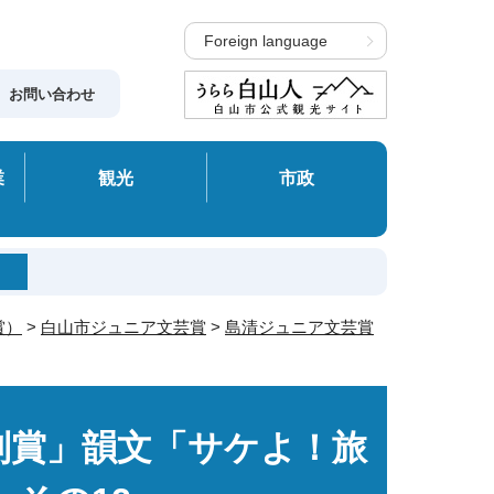
Foreign language
お問い合わせ
業
観光
市政
賞）
>
白山市ジュニア文芸賞
>
島清ジュニア文芸賞
別賞」韻文「サケよ！旅