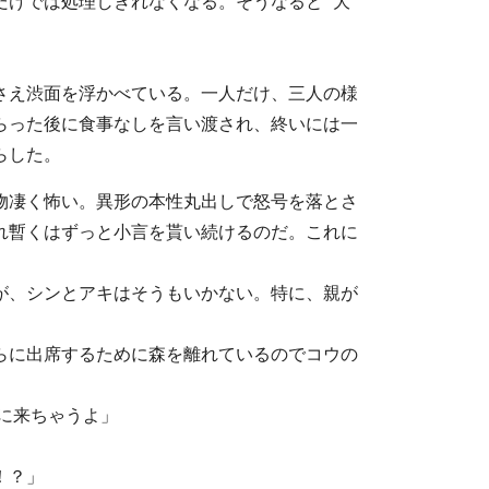
けでは処理しきれなくなる。そうなると “大
さえ渋面を浮かべている。一人だけ、三人の様
らった後に食事なしを言い渡され、終いには一
らした。
物凄く怖い。異形の本性丸出しで怒号を落とさ
れ暫くはずっと小言を貰い続けるのだ。これに
が、シンとアキはそうもいかない。特に、親が
らに出席するために森を離れているのでコウの
に来ちゃうよ」
！？」