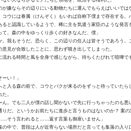
のが嫌ならその辺りにいる動物たちに運んでもらえばいいでは
、コウには眷属（けんぞく）もいれば自称下僕まで存在する。
あると認識しているようで、稀に主を気遣う家臣のような発言
って。森の中をゆっくり歩くの好きなんだ、僕」
か。我もそうだ。恐らく、この辺りの住人は皆そうであろう。
の意見が合致したことに、思わず噴き出してしまった。
に流れる時間と風を全身で感じながら、待ちくたびれて喧嘩で
そーい！」
へと入る森の前で、コウとバクが来るのをずっと待っていたら
れた。
〜ん。でも二人が僕の話し聞かないで先に行っちゃったのも悪
通りだ。というかお前たちに進歩と言うものはないのか？ 案の
……そう言われると……返す言葉も御座いません」
森の中で、普段は人が近寄らない場所だと言っても集落の入り