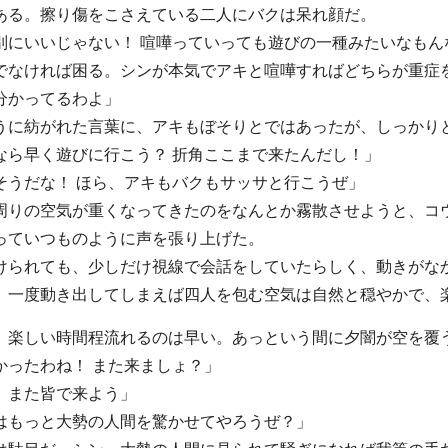
ある。擦り傷をこさえている二人にバクは呆れ顔だ。
別にいいじゃない！ 喧嘩っていっても遊びの一種みたいなもん
でなければ困る。シンが本気でアキと喧嘩すればどちらが重症
分かってるわよ」
うに紡がれた言葉に、アキもぼそりとではあったが、しっかり
なら早く遊びに行こう？ 折角ここまで来たんだし！」
そうだな！ ほら、アキもバクもサッサと行こうぜ」
周りの空気が重くなってきたのをなんとか霧散させようと、コ
っていつものように声を張り上げた。
けられても、少しだけ視線で会話をしていたらしく、動きがな
、一度動き出してしまえば四人を包む空気は自然と穏やかで、
、楽しい時間程流れるのは早い。あっという間に夕闇が空を覆
かったわね！ また来ましょ？」
。また皆で来よう」
はもっと大勢の人間を驚かせてやろうぜ？」