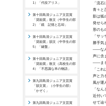
1）「代役アリス」
「流石
青々と
第十回島清ジュニア文芸賞
影は狐
「奨励賞」散文（中学生の部
発せら
2）「鏡 記憶と忘却」
形のも
「サッ
第十回島清ジュニア文芸賞
「奨励賞」韻文（中学生の部
勝手気
5）「鍵盤」
——な
声に含
第十回島清ジュニア文芸賞
——ま
「奨励賞」散文（高校生の部
4）「不思議な本の物語」
「これ
声と力
第九回島清ジュニア文芸賞
風が運
「韻文賞」（小学生の部）
「なん
「かぞく」
近付い
せて辿
第九回島清ジュニア文芸賞