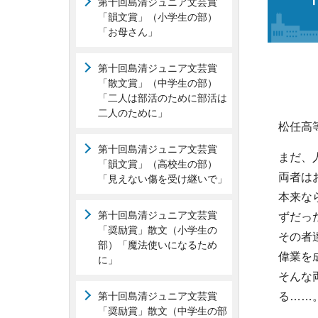
第十回島清ジュニア文芸賞
「韻文賞」（小学生の部）
「お母さん」
第十回島清ジュニア文芸賞
「散文賞」（中学生の部）
「二人は部活のために部活は
二人のために」
松任高
第十回島清ジュニア文芸賞
まだ、
「韻文賞」（高校生の部）
両者は
「見えない傷を受け継いで」
本来な
第十回島清ジュニア文芸賞
ずだっ
「奨励賞」散文（小学生の
その者
部）「魔法使いになるため
偉業を
に」
そんな
第十回島清ジュニア文芸賞
る……
「奨励賞」散文（中学生の部