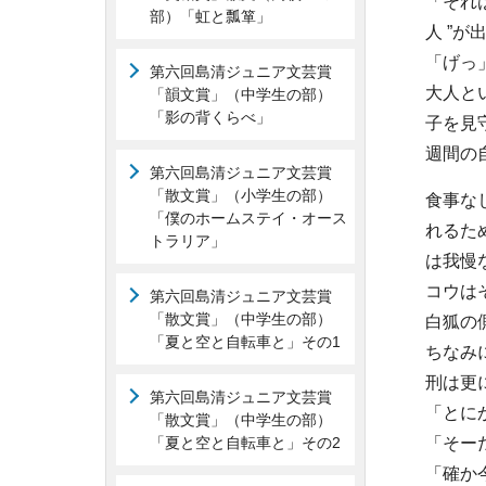
「それ
部）「虹と瓢箪」
人 ”が
「げっ
第六回島清ジュニア文芸賞
大人と
「韻文賞」（中学生の部）
「影の背くらべ」
子を見
週間の
第六回島清ジュニア文芸賞
「散文賞」（小学生の部）
食事な
「僕のホームステイ・オース
れるた
トラリア」
は我慢
コウは
第六回島清ジュニア文芸賞
「散文賞」（中学生の部）
白狐の
「夏と空と自転車と」その1
ちなみ
刑は更
第六回島清ジュニア文芸賞
「とに
「散文賞」（中学生の部）
「夏と空と自転車と」その2
「そー
「確か