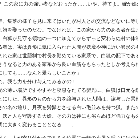
？ この家に力の強い者などおったか……いや、待てよ。確か
年、集落の様子を見に来てはいたが村人との交流などないに等
は婿を娶ったのだな。でなければ、この家から力のある者が生
、白狐が見守る領地の一つに加えてからずっと変わらぬ村の体
る者は、実は異形に気に入られた人間が妖魔や神に近い異形の
まれた家は世襲制で村長を勤めている家系で、白狐の配下であ
そうなると力のある家系から良い血筋をもらったとしか考えら
にしても……なんと愛らしいことか」
れ。我も力を分け与えてみるかの！
配の薄い場所ですやすやと寝息をたてる嬰児に、白狐は口元を
とにした。異形のものから力を譲与された人間は、譲与した異
その名の通り、月夜を髣髴とさせる白い毛並みを持つ狐。また
、妖と人を守護する大妖。その力は神にも劣らぬほど強力なも
間に大きく変わることとなる……。
深く、人が寄り付かぬであろう位置に一軒の小屋と呼ぶには少