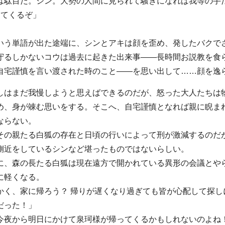
は駄目だ。シン。大勢の人間に見られて騒ぎになれば我等の手だ
出てくるぞ」
」
いう単語が出た途端に、シンとアキは顔を歪め、発したバクで
守るしかないコウは過去に起きた出来事——長時間お説教を食
自宅謹慎を言い渡された時のこと——を思い出して……顔を逸
しはまだ我慢しようと思えばできるのだが、怒った大人たちは
め、身が竦む思いをする。そこへ、自宅謹慎となれば親に睨ま
ならない。
その親たる白狐の存在と日頃の行いによって刑が激減するのだ
側近をしているシンなど堪ったものではないらしい。
に、森の長たる白狐は現在遠方で開かれている異形の会議とや
に軽くなる。
かく、家に帰ろう？ 帰りが遅くなり過ぎても皆が心配して探し
だった！」
今夜から明日にかけて泉珂様が帰ってくるかもしれないのよね