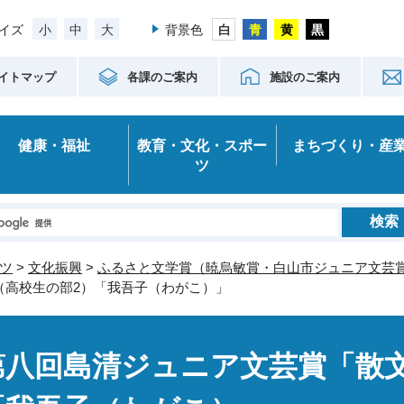
小
中
大
イズ
背景色
イトマップ
各課のご案内
施設のご案内
健康・福祉
教育・文化・スポー
まちづくり・産
ツ
ツ
>
文化振興
>
ふるさと文学賞（暁烏敏賞・白山市ジュニア文芸
（高校生の部2）「我吾子（わがこ）」
第八回島清ジュニア文芸賞「散