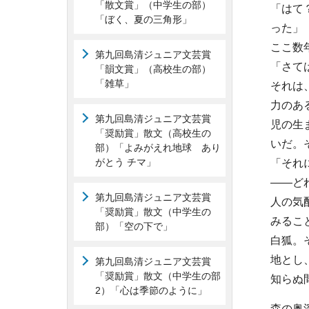
「散文賞」（中学生の部）
「はて
「ぼく、夏の三角形」
った」
ここ数
第九回島清ジュニア文芸賞
「さて
「韻文賞」（高校生の部）
「雑草」
それは
力のあ
第九回島清ジュニア文芸賞
児の生
「奨励賞」散文（高校生の
いだ。
部）「よみがえれ地球 あり
がとう チマ」
「それ
——ど
第九回島清ジュニア文芸賞
人の気
「奨励賞」散文（中学生の
みるこ
部）「空の下で」
白狐。
地とし
第九回島清ジュニア文芸賞
「奨励賞」散文（中学生の部
知らぬ
2）「心は季節のように」
森の奥