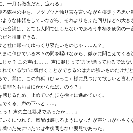
に、一月も徹夜だと、疲れる」
茂る森林の中を、ブツブツと独り言を言いながら疾走する黒い
のような体躯をしていながら、それよりもふた回りほどの大き
れた台詞は、とても人間ではもたないであろう事柄を疲労の一
のだと推測できる。
サと社に帰ってゆっくり寝たいものじゃ……ん？」
ままに伸びている木々の間を駆けながら、微かに聞こえてくる
んじゃ？ この声は……。声に混じって“力”が漂っておるでは
まれている“力”に気付くことができるのは力の強いものだけだ
るで、我に、この白狐（びゃっこ）様に見つけて欲しいと言わ
は是非ともお目にかからねば、のう？」
を感じるため、止めていた歩を徐々に進めていく。
んでくる、声の下へと……。
とっ！ 声の主は嬰児であったか……」
ていくにつれて、気配は感じるようになったが声と力が小さく
り着いた先にいたのは生後間もない嬰児であった。