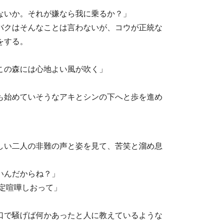
ないか。それが嫌なら我に乗るか？」
バクはそんなことは言わないが、コウが正統な
をする。
この森には心地よい風が吹く」
も始めていそうなアキとシンの下へと歩を進め
しい二人の非難の声と姿を見て、苦笑と溜め息
いんだからね？」
定喧嘩しおって」
口で騒げば何かあったと人に教えているような