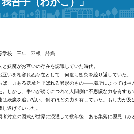
「我吾子（わがこ）」
等学校 三年 羽根 詩織
人と妖魔がお互いの存在を認識していた時代。
お互いを相容れぬ存在として、何度も衝突を繰り返していた。
らば、力ある妖魔と呼ばれる異形のもの——場所によっては神
た。しかし、争いが続くにつれて人間側に不思議な力を有すも
達は妖魔を追い払い、倒すほどの力を有していた。もし力が及
成し遂げていった。
両者対立の図式が世界に浸透して数年後、ある集落に嬰児（み
。