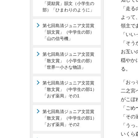
「奨励賞」韻文（小学生の
「走る
部）「ひまわりのように」
よって
第七回島清ジュニア文芸賞
領主で
「韻文賞」（中学生の部）
「いい
「山の信号機」
「そう
お互い
第七回島清ジュニア文芸賞
穏やか
「散文賞」（小学生の部）
「世界一小さな物語」
る。
「おっ
第七回島清ジュニア文芸賞
「散文賞」（中学生の部1）
二之宮
「おず薬局」その1
がこぼ
「ごめ
第七回島清ジュニア文芸賞
「その
「散文賞」（中学生の部1）
「おず薬局」その2
「うっ
いくら