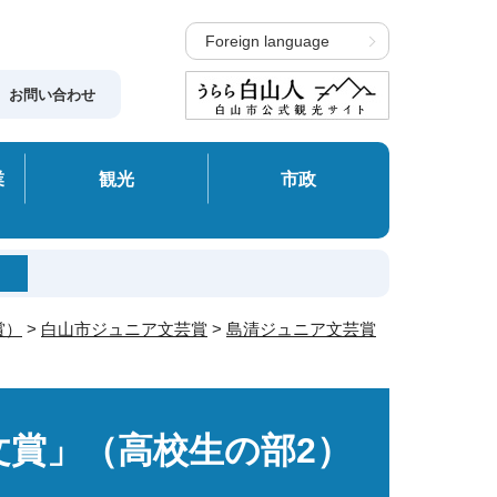
Foreign language
お問い合わせ
業
観光
市政
賞）
>
白山市ジュニア文芸賞
>
島清ジュニア文芸賞
文賞」（高校生の部2）