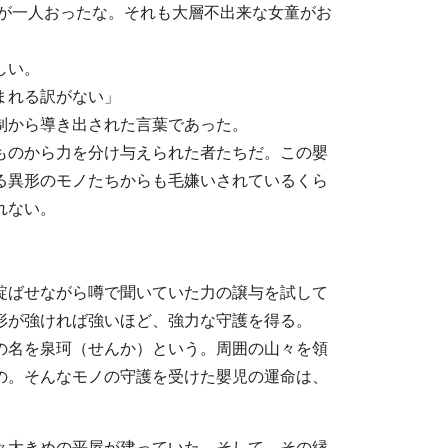
娘が一人おったな。それも大層不出来な女童がお
しい。
まれる訳がない」
制から導き出された言葉であった。
ものから力を分け与えられた者たちだ。この嬰
る異形のモノたちからも毛嫌いされているくら
れない。
綻ばせながら噂で聞いていた力の譲与を試して
形が強ければ強いほど、強力な守護を得る。
の名を泉珂（せんか）という。周囲の山々を領
の。そんなモノの守護を受けた嬰児の運命は、
々大きめの平屋が建っていた。そして、その縁