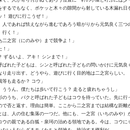
をするでもなく、ボケッと木々の隙間から射している木漏れ日
ッ！ 遊びに行こうぜ！」
、人であれば怯えながら進むであろう暗がりから元気良く三つ
。行く！」
あ二之宮（にのみや）まで競争よ！」
た！」
？ ずるいよ、アキ！ シンまで！」
呼ばれた子どもは、シンと呼ばれた子どもの問いかけに元気良
なり走り出す。どうやら、遊びに行く目的地は二之宮らしい。
我等も走るか？ コウ」
。ううん。僕たちは歩いて行こう？ 走ると疲れちゃうし」
影のうち、バクと呼ばれた子どもはコウを待っていた。先に行
ので否と返す。理由は簡単。ここから二之宮までは結構な距離
とは、人の住む集落の一つだ。他にも、一之宮（いちのみや）
コウの親である白狐・泉珂の治める領地である。今は、コウに
いない人ならざるモノたちと領地を、統治する権利だ。