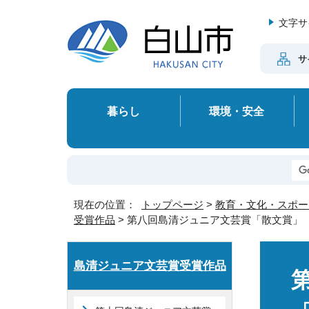
文字サ
サ
暮らし
環境・安全
現在の位置：
トップページ
>
教育・文化・スポー
受賞作品
> 第八回島清ジュニア文芸賞「散文賞」
島清ジュニア文芸賞受賞作品