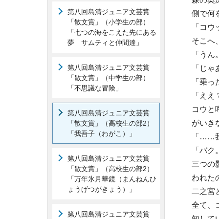
第八回島清ジュニア文芸賞
側で何
「散文賞」（小学生の部）
「コウ
「七つの海をこえた先にある
そこへ
夢 サムティと仲間達」
「うん
第八回島清ジュニア文芸賞
「じゃ
「散文賞」（中学生の部）
「乗っ
「不思議な冒険」
「ええ
コウと
第八回島清ジュニア文芸賞
がいき
「散文賞」（高校生の部2）
「我吾子（わがこ）」
「……
「バク
第八回島清ジュニア文芸賞
三つの
「散文賞」（高校生の部2）
われた
「万年氷月華鏡（まんねんひ
ょうげつがきょう）」
二之宮
全て、
第八回島清ジュニア文芸賞
知して