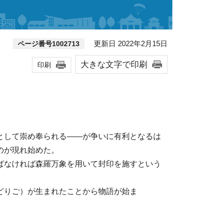
更新日 2022年2月15日
ページ番号1002713
大きな文字で印刷
印刷
として崇め奉られる——が争いに有利となるは
のが現れ始めた。
ばなければ森羅万象を用いて封印を施すという
どりご）が生まれたことから物語が始ま