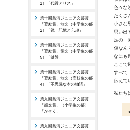
1）「代役アリス」
色々な
たくさ
第十回島清ジュニア文芸賞
小さな
「奨励賞」散文（中学生の部
2）「鏡 記憶と忘却」
思い出
足の 
第十回島清ジュニア文芸賞
傷なん
「奨励賞」韻文（中学生の部
なにも
5）「鍵盤」
ここで
第十回島清ジュニア文芸賞
すべて
「奨励賞」散文（高校生の部
伝えて
4）「不思議な本の物語」
私たち
第九回島清ジュニア文芸賞
「韻文賞」（小学生の部）
「かぞく」
第九回島清ジュニア文芸賞