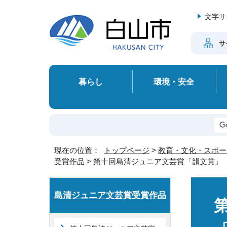
文字サ
サ
暮らし
環境・安全
現在の位置：
トップページ
>
教育・文化・スポー
受賞作品
> 第十回島清ジュニア文芸賞「韻文賞」
島清ジュニア文芸賞受賞作品