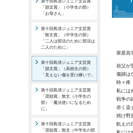
第十回島清ジュニア文芸賞
「韻文賞」（小学生の部）
「お母さん」
第十回島清ジュニア文芸賞
「散文賞」（中学生の部）
「二人は部活のために部活は
二人のために」
翠星高
第十回島清ジュニア文芸賞
祖父が
「韻文賞」（高校生の部）
傷跡は
「見えない傷を受け継いで」
時々疼
第十回島清ジュニア文芸賞
私には
「奨励賞」散文（小学生の
戦争の
部）「魔法使いになるため
赤く染
に」
焼け野
第十回島清ジュニア文芸賞
飢えの
「奨励賞」散文（中学生の部
私には