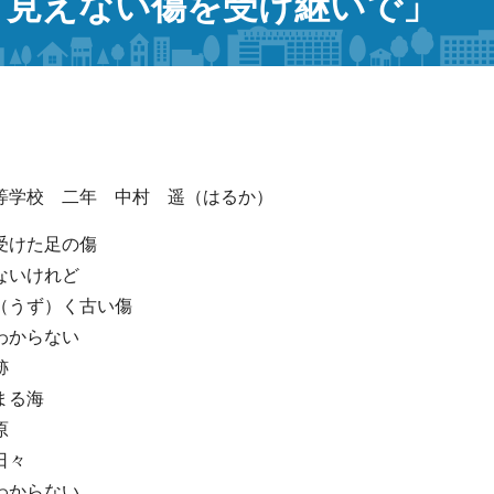
「見えない傷を受け継いで」
等学校 二年 中村 遥（はるか）
受けた足の傷
ないけれど
（うず）く古い傷
わからない
跡
まる海
原
日々
わからない