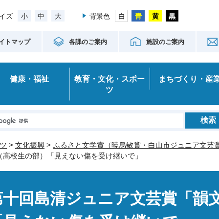
小
中
大
イズ
背景色
イトマップ
各課のご案内
施設のご案内
健康・福祉
教育・文化・スポー
まちづくり・産
ツ
ツ
>
文化振興
>
ふるさと文学賞（暁烏敏賞・白山市ジュニア文芸
（高校生の部）「見えない傷を受け継いで」
第十回島清ジュニア文芸賞「韻