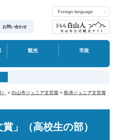
Foreign language
お問い合わせ
業
観光
市政
賞）
>
白山市ジュニア文芸賞
>
島清ジュニア文芸賞
文賞」（高校生の部）