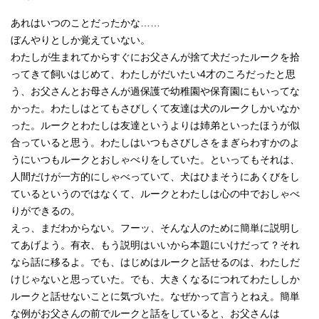
あれはいつのことだったかな……
ぼんやりとしか覚えていない。
わたしが生まれてからすぐにお父さんが捨て犬だったルークを拾
ってきて飼いはじめて、わたしがだいたい4才のころだったと思
う、お父さんとお母さんが過保護で幼稚園や保育園にもいってな
かった。わたしはとてもさびしくて友達は犬のルークしかいなか
った。ルークとわたしは友達というよりは姉弟といったほうが似
合っていると思う。わたしはいつもさびしさをまぎらわすかのよ
うにいつもルークとおしゃべりをしていた。といってもそれは、
人間だけが一方的にしゃべっていて、犬はひまそうにあくびをし
ているというのではなくて、ルークとわたしは心の中でおしゃべ
りができるの。
えっ、まだわからない。フーッ、そんな人のために簡単に説明し
てあげよう。有衣、もう説明はいいから本題にいけだって？それ
なら話に移るよ。でも、はじめはルークと話せるのは、わたしだ
けじゃないと思っていた。でも、大きくなるにつれてわたししか
ルークと話せないことに気づいた。なぜかって言うとねえ。簡単
な例がお父さんの前でルークと話をしていると、お父さんは