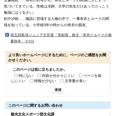
安藤桃枝……有衣のお母さん。有衣とルークの関係に少しずつ、
気づいてきている。性格は冷静。大学の先生だけあってけっこう
勉強にはうるさい。
松中沙樹……物語に登場する人物の中で、一番有衣とルークの関
係を知っている。小学校3年の時からの有衣の親友。
第五回島清ジュニア文芸賞「奨励賞」散文「有衣とルークの春
夏秋冬」その2
より良いホームページにするために、ページのご感想をお聞
かせください。
このページは役に立ちましたか。
特にない
内容が分かりにくい
ページを探
しにくい
情報が少ない
文章量が多い
送信
このページに関する
お問い合わせ
観光文化スポーツ部文化課