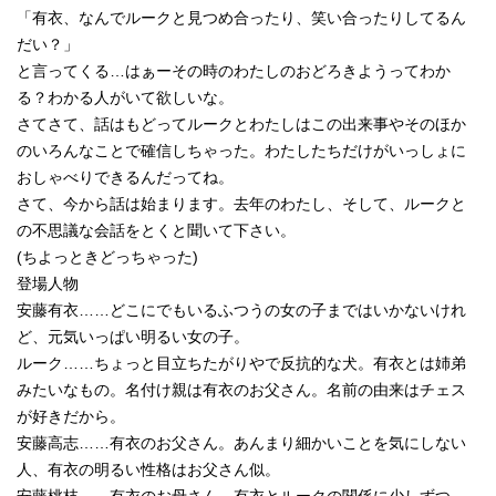
「有衣、なんでルークと見つめ合ったり、笑い合ったりしてるん
だい？」
と言ってくる…はぁーその時のわたしのおどろきようってわか
る？わかる人がいて欲しいな。
さてさて、話はもどってルークとわたしはこの出来事やそのほか
のいろんなことで確信しちゃった。わたしたちだけがいっしょに
おしゃべりできるんだってね。
さて、今から話は始まります。去年のわたし、そして、ルークと
の不思議な会話をとくと聞いて下さい。
(ちよっときどっちゃった)
登場人物
安藤有衣……どこにでもいるふつうの女の子まではいかないけれ
ど、元気いっぱい明るい女の子。
ルーク……ちょっと目立ちたがりやで反抗的な犬。有衣とは姉弟
みたいなもの。名付け親は有衣のお父さん。名前の由来はチェス
が好きだから。
安藤高志……有衣のお父さん。あんまり細かいことを気にしない
人、有衣の明るい性格はお父さん似。