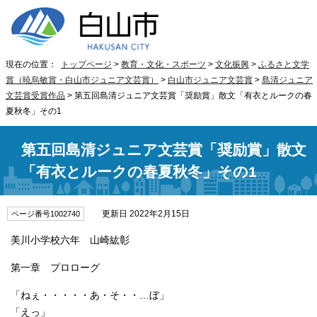
現在の位置：
トップページ
>
教育・文化・スポーツ
>
文化振興
>
ふるさと文学
賞（暁烏敏賞・白山市ジュニア文芸賞）
>
白山市ジュニア文芸賞
>
島清ジュニア
文芸賞受賞作品
> 第五回島清ジュニア文芸賞「奨励賞」散文「有衣とルークの春
夏秋冬」その1
第五回島清ジュニア文芸賞「奨励賞」散文
「有衣とルークの春夏秋冬」その1
更新日 2022年2月15日
ページ番号1002740
美川小学校六年 山崎紘彰
第一章 プロローグ
「ねぇ・・・・・あ・そ・・…ぼ」
「えっ」