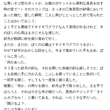
な青いネコ型ロボットが、お腹のポケットから便利な道具を出す
時の音で！）そのスコップは、さっきの三角形型の砂場において
あった物だ。渡した瞬間、二人に再びじとっとした目で見られた
ことはおいておこう。
よく子ども番組でドキドキワクワクなんて表現が出るけれど、今
のぼくの心境はまさにそんな感じだ。
砂月が順調に砂を掘り進めて行く。
まだか、まだか。ぼくの心臓はドキドキワクワクうるさい。
やがて砂月がおかしな顔をした。今まで進めていた手を止め、ぼ
くらに言った。
「何かあった」
そう言った砂月の顔も、それを聞いた奈緒の顔も嬉しそうだ。ぼ
くも自然に手に力が入る。こぶしを握っていることに気付いて、
一回手を開く。そしてもう一度強く握り直した。
慎重に「何か」の周りを掘り、砂月は手で取り出した。土を手で
はらうと、それは小さな木の箱だった。黒色のマジックで「タイ
ムカプセル！」と書いてある。それは、へたくそな字だった。
「開けるよ？」
ぼくは力強くうなずく。