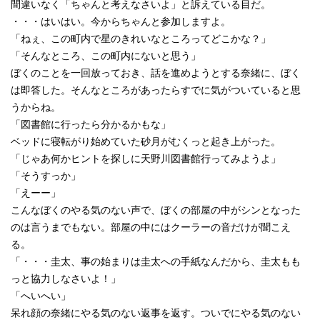
間違いなく「ちゃんと考えなさいよ」と訴えている目だ。
・・・はいはい。今からちゃんと参加しますよ。
「ねぇ、この町内で星のきれいなところってどこかな？」
「そんなところ、この町内にないと思う」
ぼくのことを一回放っておき、話を進めようとする奈緒に、ぼく
は即答した。そんなところがあったらすでに気がついていると思
うからね。
「図書館に行ったら分かるかもな」
ベッドに寝転がり始めていた砂月がむくっと起き上がった。
「じゃあ何かヒントを探しに天野川図書館行ってみようよ」
「そうすっか」
「えーー」
こんなぼくのやる気のない声で、ぼくの部屋の中がシンとなった
のは言うまでもない。部屋の中にはクーラーの音だけが聞こえ
る。
「・・・圭太、事の始まりは圭太への手紙なんだから、圭太もも
っと協力しなさいよ！」
「へいへい」
呆れ顔の奈緒にやる気のない返事を返す。ついでにやる気のない