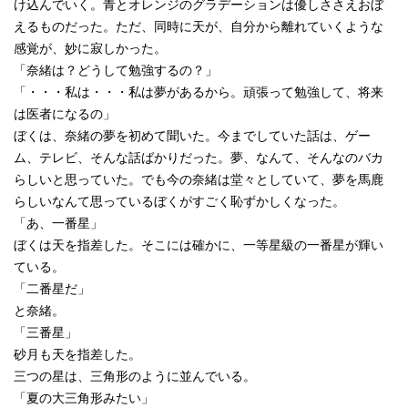
け込んでいく。青とオレンジのグラデーションは優しささえおぼ
えるものだった。ただ、同時に天が、自分から離れていくような
感覚が、妙に寂しかった。
「奈緒は？どうして勉強するの？」
「・・・私は・・・私は夢があるから。頑張って勉強して、将来
は医者になるの」
ぼくは、奈緒の夢を初めて聞いた。今までしていた話は、ゲー
ム、テレビ、そんな話ばかりだった。夢、なんて、そんなのバカ
らしいと思っていた。でも今の奈緒は堂々としていて、夢を馬鹿
らしいなんて思っているぼくがすごく恥ずかしくなった。
「あ、一番星」
ぼくは天を指差した。そこには確かに、一等星級の一番星が輝い
ている。
「二番星だ」
と奈緒。
「三番星」
砂月も天を指差した。
三つの星は、三角形のように並んでいる。
「夏の大三角形みたい」