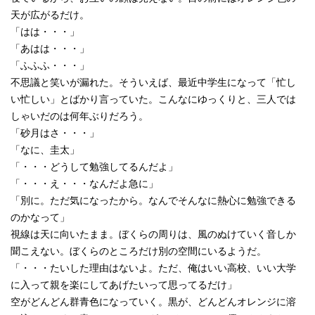
天が広がるだけ。
「はは・・・」
「あはは・・・」
「ふふふ・・・」
不思議と笑いが漏れた。そういえば、最近中学生になって「忙し
い忙しい」とばかり言っていた。こんなにゆっくりと、三人では
しゃいだのは何年ぶりだろう。
「砂月はさ・・・」
「なに、圭太」
「・・・どうして勉強してるんだよ」
「・・・え・・・なんだよ急に」
「別に。ただ気になったから。なんでそんなに熱心に勉強できる
のかなって」
視線は天に向いたまま。ぼくらの周りは、風のぬけていく音しか
聞こえない。ぼくらのところだけ別の空間にいるようだ。
「・・・たいした理由はないよ。ただ、俺はいい高校、いい大学
に入って親を楽にしてあげたいって思ってるだけ」
空がどんどん群青色になっていく。黒が、どんどんオレンジに溶