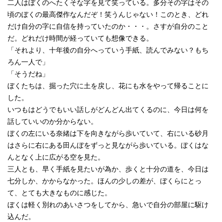
二人はぼくのへたくそな字を見て笑っている。多分その字はその
頃のぼくの最高傑作なんだぞ！笑うんじゃない！このとき、どれ
だけ自分の字に自信を持っていたのか・・・。さすが自分のこと
だ。どれだけ時間が経っていても想像できる。
「それより、十年後の自分へっていう手紙、読んでみない？もち
ろん一人で」
「そうだね」
ぼくたちは、掘った穴に土を戻し、花にも水をやって帰ることに
した。
いつもはどうでもいい話しがどんどん出てくるのに、今日は何を
話していいのか分からない。
ぼくの左にいる奈緒は下を向きながら歩いていて、右にいる砂月
はさらに右にある田んぼをずっと見ながら歩いている。ぼくはな
んとなく上に広がる空を見た。
三人とも、早く手紙を見たいが為か、歩くと十分の道を、今日は
七分しか、かからなかった。ほんの少しの差が、ぼくらにとっ
て、とても大きなものに感じた。
ぼくは軽く別れのあいさつをしてから、急いで自分の部屋に駆け
込んだ。