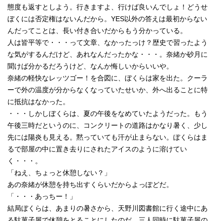
態度も返すとしよう。行きますよ、行けば良いんでしょ！どうせ
ぼくには否定権はないんだから。YES以外の答えは最初からない
んだってことは、長い付き合いだからもう分かっている。
人は皆平等で・・・って文章、なかったっけ？歴史で習ったよう
な気がするんだけど、あれなんだったかな・・・。奈緒か砂月に
聞けば分かるだろうけど、なんか悔しいからいいや。
奈緒の軽快なレッツゴー！を合図に、ぼくらは家を出た。クーラ
ーで外の温度が分からなくなっていたせいか、外へ出ることに特
に抵抗はなかった。
・・・しかしぼくらは、夏の午後をなめていたようだった。もう
午後三時だというのに、コンクリートの道路はかなり暑く、少し
先には陽炎も見える。黙っていても汗が止まらない。ぼくらはま
るで部屋の中に置き去りにされたアイスのように溶けてい
く・・・。
「ねえ、ちょっと休憩しない？」
あの奈緒が休憩を持ち出すくらいだからよっぽどだ。
「・・・あっちー！」
結局ぼくらは、あまりの暑さから、天野川図書館に行く途中にあ
る駄菓子屋で休憩をとることにしたのだ。三人同時に駄菓子屋の