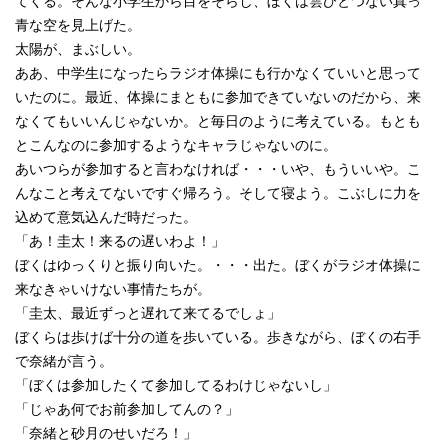
てくる。そんな小学生から目をそらし、ぼくは雲ひとつない真っ
青な空を見上げた。
太陽が、まぶしい。
ああ、中学生になったらラジオ体操にも行かなくていいと思って
いたのに。最近、体操にまともに参加できていないのだから、来
なくてもいいんじゃないか。と毎日のように考えている。もとも
とこんなのに参加するようなキャラじゃないのに。
あいつらが参加すると言わなければ・・・いや、もういいや。こ
んなこと考えてないですぐ帰ろう。そして寝よう。こぶしに力を
込めて意気込んだ時だった。
「あ！圭太！来るの遅いわよ！」
ぼくはゆっくりと振り向いた。・・・出た。ぼくがラジオ体操に
来なきゃいけない事情たちが。
「圭太、最近ずっと遅れて来てるでしょ」
ぼくらは歩けば十分の道を歩いている。歩きながら、ぼくの右手
で奈緒が言う。
「ぼくは参加したくて参加してるわけじゃないし」
「じゃあ何でお前参加してんの？」
「奈緒と砂月のせいだろ！」