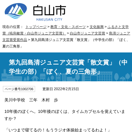
現在の位置：
トップページ
>
教育・文化・スポーツ
>
文化振興
>
ふるさと文学
賞（暁烏敏賞・白山市ジュニア文芸賞）
>
白山市ジュニア文芸賞
>
島清ジュニア
文芸賞受賞作品
> 第九回島清ジュニア文芸賞「散文賞」（中学生の部）「ぼく、
夏の三角形」
第九回島清ジュニア文芸賞「散文賞」（中
学生の部）「ぼく、夏の三角形」
更新日 2022年2月15日
ページ番号1002706
美川中学校 三年 木村 歩
10年後のぼくへ。10年後のぼくは、タイムカプセルを覚えていま
すか？
「いつまで寝てるの！もうラジオ体操始まってるわよ！」