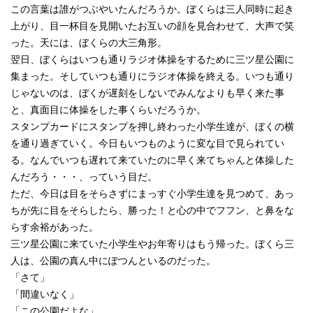
この言葉は誰がつぶやいたんだろうか。ぼくらは三人同時に起き
上がり、目一杯目を見開いたお互いの顔を見合わせて、大声で笑
った。天には、ぼくらの大三角形。
翌日、ぼくらはいつも通りラジオ体操をするために三ツ星公園に
集まった。そしていつも通りにラジオ体操を終える。いつも通り
じゃないのは、ぼくが遅刻をしないでみんなよりも早く来た事
と、真面目に体操をした事くらいだろうか。
スタンプカードにスタンプを押し終わった小学生達が、ぼくの横
を通り過ぎていく。今日もいつものように変な目で見られてい
る。なんでいつも遅れて来ていたのに早く来てちゃんと体操した
んだろう・・・、っていう目だ。
ただ、今日は目をそらさずにまっすぐ小学生達を見つめて、あっ
ちが先に目をそらしたら、勝った！と心の中でフフン、と鼻をな
らす余裕があった。
三ツ星公園に来ていた小学生やお年寄りはもう帰った。ぼくら三
人は、公園の真ん中にぽつんといるのだった。
「さて」
「間違いなく」
「この公園だよな」