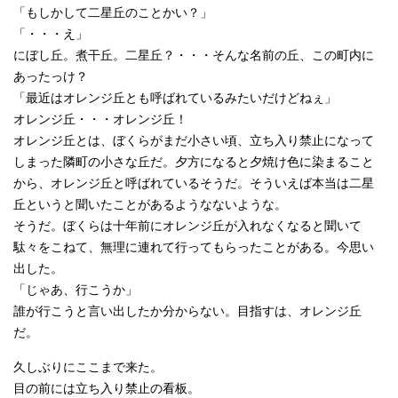
「もしかして二星丘のことかい？」
「・・・え」
にぼし丘。煮干丘。二星丘？・・・そんな名前の丘、この町内に
あったっけ？
「最近はオレンジ丘とも呼ばれているみたいだけどねぇ」
オレンジ丘・・・オレンジ丘！
オレンジ丘とは、ぼくらがまだ小さい頃、立ち入り禁止になって
しまった隣町の小さな丘だ。夕方になると夕焼け色に染まること
から、オレンジ丘と呼ばれているそうだ。そういえば本当は二星
丘というと聞いたことがあるようなないような。
そうだ。ぼくらは十年前にオレンジ丘が入れなくなると聞いて
駄々をこねて、無理に連れて行ってもらったことがある。今思い
出した。
「じゃあ、行こうか」
誰が行こうと言い出したか分からない。目指すは、オレンジ丘
だ。
久しぶりにここまで来た。
目の前には立ち入り禁止の看板。