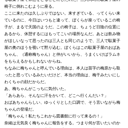
椅子に倒れこむように座る。
ここに来たのは久しぶりではない。来すぎている、ってくらい来
ているのに、今日はいつもと違って、ぼくらが座っているこの椅
子が、まるで天国のようだ。この椅子は、ちょうど日陰の位置に
あるから、休憩するにはもってこいの場所なんだ。あとは飲み物
がほしいなって思ったのは三人とも同じのようで、三人で駄菓子
屋の奥のほうを覗いて黙り込む。ぼくらはこの駄菓子屋のおばあ
ちゃん、（通称梅ちゃん）と仲がいいから、うまくいけばラムネ
をもらえるかもしれないからね。
ちなみに梅ちゃんと呼んでいる理由は、本人は苗字の梅原から取
ったと思っているみたいだけど、本当の理由は、梅干みたいにし
わくちゃの顔だからだ。
あ、梅ちゃんがこっちに気付いた。
「あらあら、そんなに汗をかいて、どこへ行くんだい？」
おばあちゃんらしい、ゆっくりとした口調で、そう言いながら梅
ちゃんの登場だ。
「梅ちゃん！私たちこれから図書館に行って来るの！」
奈緒は元気良く梅ちゃんに報告をする。つまり何が言いたいのか