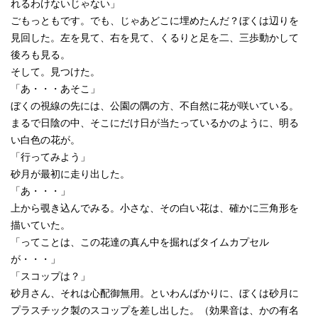
れるわけないじゃない」
ごもっともです。でも、じゃあどこに埋めたんだ？ぼくは辺りを
見回した。左を見て、右を見て、くるりと足を二、三歩動かして
後ろも見る。
そして。見つけた。
「あ・・・あそこ」
ぼくの視線の先には、公園の隅の方、不自然に花が咲いている。
まるで日陰の中、そこにだけ日が当たっているかのように、明る
い白色の花が。
「行ってみよう」
砂月が最初に走り出した。
「あ・・・」
上から覗き込んでみる。小さな、その白い花は、確かに三角形を
描いていた。
「ってことは、この花達の真ん中を掘ればタイムカプセル
が・・・」
「スコップは？」
砂月さん、それは心配御無用。といわんばかりに、ぼくは砂月に
プラスチック製のスコップを差し出した。（効果音は、かの有名