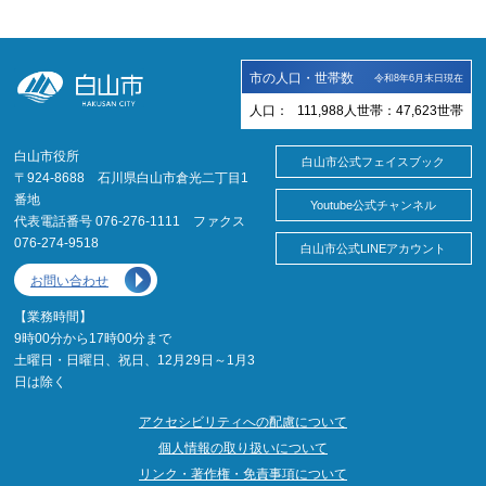
市の人口・世帯数
令和8年6月末日現在
人口：
111,988
人
世帯：
47,623
世帯
白山市役所
白山市公式フェイスブック
〒924-8688 石川県白山市倉光二丁目1
番地
Youtube公式チャンネル
代表電話番号 076-276-1111 ファクス
076-274-9518
白山市公式LINEアカウント
お問い合わせ
【業務時間】
9時00分から17時00分まで
土曜日・日曜日、祝日、12月29日～1月3
日は除く
アクセシビリティへの配慮について
個人情報の取り扱いについて
リンク・著作権・免責事項について