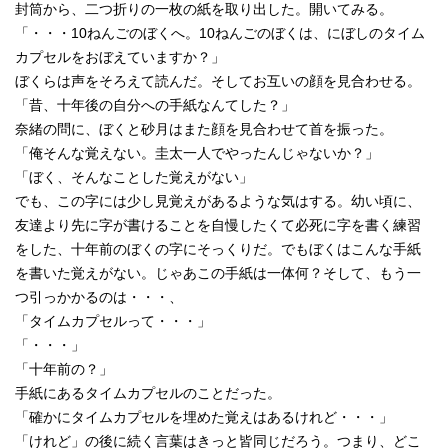
封筒から、二つ折りの一枚の紙を取り出した。開いてみる。
「・・・10ねんごのぼくへ。10ねんごのぼくは、にぼしのタイム
カプセルをおぼえていますか？」
ぼくらは声をそろえて読んだ。そしてお互いの顔を見合わせる。
「昔、十年後の自分への手紙なんてした？」
奈緒の問に、ぼくと砂月はまた顔を見合わせて首を振った。
「俺そんな覚えない。圭太一人でやったんじゃないか？」
「ぼく、そんなことした覚えがない」
でも、この字には少し見覚えがあるような気はする。幼い頃に、
友達より先に字が書けることを自慢したくて必死に字を書く練習
をした、十年前のぼくの字にそっくりだ。でもぼくはこんな手紙
を書いた覚えがない。じゃあこの手紙は一体何？そして、もう一
つ引っかかるのは・・・、
「タイムカプセルって・・・」
「・・・」
「十年前の？」
手紙にあるタイムカプセルのことだった。
「確かにタイムカプセルを埋めた覚えはあるけれど・・・」
「けれど」の後に続く言葉はきっと皆同じだろう。つまり、どこ