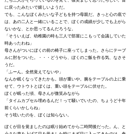
たち三人がそろっているのを見て、微笑ましく思ったらしい。昔
に戻ったみたいで嬉しいようだ。
でも、こんなぼくみたいな子どもを持つ母親だ。きっと心の底で
は、あの二人と一緒にいることで、ぼくの成績が少しでも上がら
ないかな、とか思ってるんだろうな。
「そういえば、幼稚園の時も三人で部屋にこもって会議していた
時あったわね」
母さんがついにぼくの前の椅子に座ってしまった。さらにテーブ
ルに肘をついた。・・・どうやら、ぼくのご飯を作る気、なさそ
うだ。
「ふーん。全然覚えてないや」
なんか眠くなってきたかも。頭が重いや。腕をテーブルの上に乗
せて、ウトウトとぼくは、重い頭をテーブルに伏せた。
ぼくが眠った頃、母さんが微笑みながら
「タイムカプセル埋めるんだ！って騒いでいたの、ちょうど十年
前くらいかしらね」
そう呟いたのを、ぼくは知らない。
ぼくが目を覚ましたのは眠り始めてから二時間後だった。ん、と
小さな声を上げて目を覚ました時にまず目に入ってきたのは、食