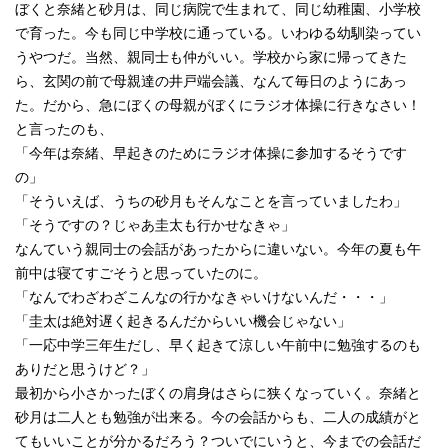
ぼくと奈緒と砂月は、同じ病院で生まれて、同じ幼稚園、小学校
で育った。今も同じ中学校に通っている。いわゆる幼馴染ってい
うやつだ。当然、親同士も仲がいい。学校から家に帰ってきた
ら、玄関の前で母親達の井戸端会議、なんて毎日のようにあっ
た。だから、急にぼくの母親がぼくにラジオ体操に行きなさい！
と言ったのも、
「今年は奈緒、早起きのためにラジオ体操に参加するそうです
の」
「そういえば、うちの砂月もそんなことを言っていましたわ」
「そうですの？じゃあ圭太も行かせなきゃ」
なんていう親同士の会話があったからに違いない。今年の夏も午
前中は寝てすごそうと思っていたのに。
「なんでわざわざこんなの行かなきゃいけないんだ・・・」
「圭太は絶対遅く起きるんだからいい機会じゃない」
「一応中学三年生だし、早く起きて涼しい午前中に勉強するのも
ありだと思うけど？」
最初から小さかったぼくの肩身はさらに狭くなっていく。奈緒と
砂月は二人とも勉強が出来る。今の会話からも、二人の成績がと
てもいいことが分かるだろう？ついでにいうと、今までの会話だ