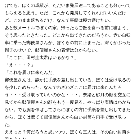
けでも、ぼくの成績が、ただいま発展途上であることも分かって
もらえると思う。ただ、これから発展してくれればいいんだけ
ど。このまま落ちるだけ、なんて事態は極力避けたい。
あと数メートルでぼくの家。帰ったらご飯を食べる前に寝よう、
そう思ったときだった。どこから出てきたのだろうか。赤い自転
車に乗った郵便屋さんが、ぼくらの前に止まった。深くかぶった
帽子のせいで、郵便屋さんの表情は分からない。
「ここに、田村圭太君はいるかな？」
「え・・・？」
「これを届けに来たんだ」
郵便屋さんは、静かに手紙を差し出している。ぼくは受け取るの
を少しためらった。なんでわざわざここに届けに来たんだろ
う・・・受け取っていいのかな・・・。奈緒と砂月の顔を交互に
見てから郵便屋さんの顔をもう一度見る。やっぱり表情はわから
ない。でも腕を伸ばしてさらにぼくの方に手紙を差し出してきた
から、ぼくは慌てて郵便屋さんから白い封筒を両手で受け取っ
た。
ええっと？何だろうと思いつつ、ぼくら三人は、その白い封筒を