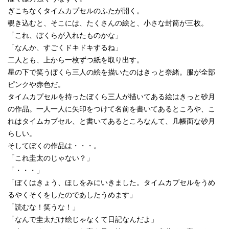
ぎこちなくタイムカプセルのふたが開く。
覗き込むと、そこには、たくさんの絵と、小さな封筒が三枚。
「これ、ぼくらが入れたものかな」
「なんか、すごくドキドキするね」
二人とも、上から一枚ずつ紙を取り出す。
星の下で笑うぼくら三人の絵を描いたのはきっと奈緒。服が全部
ピンクや赤色だ。
タイムカプセルを持ったぼくら三人が描いてある絵はきっと砂月
の作品。一人一人に矢印をつけて名前を書いてあるところや、こ
れはタイムカプセル、と書いてあるところなんて、几帳面な砂月
らしい。
そしてぼくの作品は・・・。
「これ圭太のじゃない？」
「・・・」
「ぼくはきょう、ほしをみにいきました。タイムカプセルをうめ
るやくそくをしたのであしたうめます」
「読むな！笑うな！」
「なんで圭太だけ絵じゃなくて日記なんだよ」