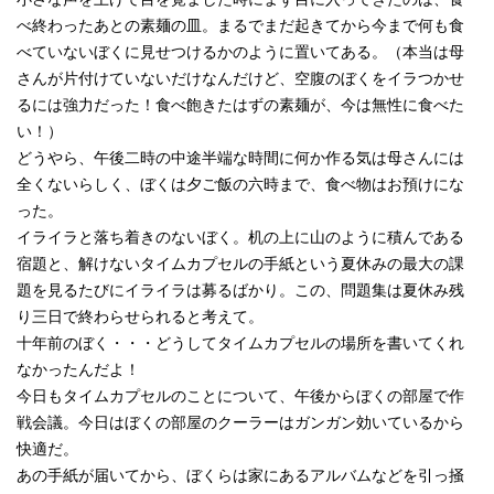
べ終わったあとの素麺の皿。まるでまだ起きてから今まで何も食
べていないぼくに見せつけるかのように置いてある。（本当は母
さんが片付けていないだけなんだけど、空腹のぼくをイラつかせ
るには強力だった！食べ飽きたはずの素麺が、今は無性に食べた
い！）
どうやら、午後二時の中途半端な時間に何か作る気は母さんには
全くないらしく、ぼくは夕ご飯の六時まで、食べ物はお預けにな
った。
イライラと落ち着きのないぼく。机の上に山のように積んである
宿題と、解けないタイムカプセルの手紙という夏休みの最大の課
題を見るたびにイライラは募るばかり。この、問題集は夏休み残
り三日で終わらせられると考えて。
十年前のぼく・・・どうしてタイムカプセルの場所を書いてくれ
なかったんだよ！
今日もタイムカプセルのことについて、午後からぼくの部屋で作
戦会議。今日はぼくの部屋のクーラーはガンガン効いているから
快適だ。
あの手紙が届いてから、ぼくらは家にあるアルバムなどを引っ掻