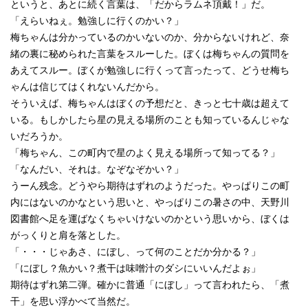
というと、あとに続く言葉は、「だからラムネ頂戴！」だ。
「えらいねぇ。勉強しに行くのかい？」
梅ちゃんは分かっているのかいないのか、分からないけれど、奈
緒の裏に秘められた言葉をスルーした。ぼくは梅ちゃんの質問を
あえてスルー。ぼくが勉強しに行くって言ったって、どうせ梅ち
ゃんは信じてはくれないんだから。
そういえば、梅ちゃんはぼくの予想だと、きっと七十歳は超えて
いる。もしかしたら星の見える場所のことも知っているんじゃな
いだろうか。
「梅ちゃん、この町内で星のよく見える場所って知ってる？」
「なんだい、それは。なぞなぞかい？」
うーん残念。どうやら期待はずれのようだった。やっぱりこの町
内にはないのかなという思いと、やっぱりこの暑さの中、天野川
図書館へ足を運ばなくちゃいけないのかという思いから、ぼくは
がっくりと肩を落とした。
「・・・じゃあさ、にぼし、って何のことだか分かる？」
「にぼし？魚かい？煮干は味噌汁のダシにいいんだよぉ」
期待はずれ第二弾。確かに普通「にぼし」って言われたら、「煮
干」を思い浮かべて当然だ。