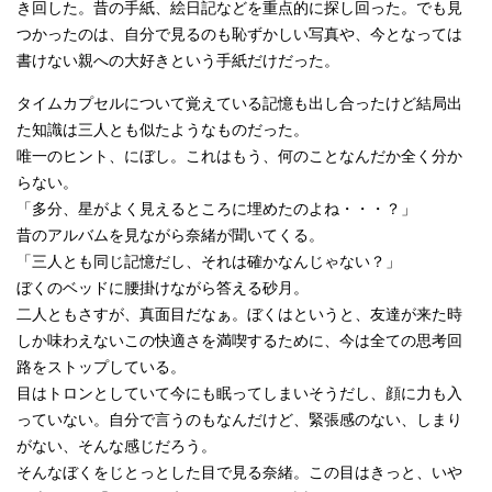
き回した。昔の手紙、絵日記などを重点的に探し回った。でも見
つかったのは、自分で見るのも恥ずかしい写真や、今となっては
書けない親への大好きという手紙だけだった。
タイムカプセルについて覚えている記憶も出し合ったけど結局出
た知識は三人とも似たようなものだった。
唯一のヒント、にぼし。これはもう、何のことなんだか全く分か
らない。
「多分、星がよく見えるところに埋めたのよね・・・？」
昔のアルバムを見ながら奈緒が聞いてくる。
「三人とも同じ記憶だし、それは確かなんじゃない？」
ぼくのベッドに腰掛けながら答える砂月。
二人ともさすが、真面目だなぁ。ぼくはというと、友達が来た時
しか味わえないこの快適さを満喫するために、今は全ての思考回
路をストップしている。
目はトロンとしていて今にも眠ってしまいそうだし、顔に力も入
っていない。自分で言うのもなんだけど、緊張感のない、しまり
がない、そんな感じだろう。
そんなぼくをじとっとした目で見る奈緒。この目はきっと、いや