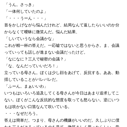
「うん。さっき」
「一体何していたのよ」
「・・・うーん・・・」
首をかしげながら悩んだけれど、結局なんて返したらいいのか分
からなくて曖昧に微笑んだ。悩んだ結果、
「しいていうなら会議かな」
これが精一杯の答えだ。一応嘘ではないと思うからさ。ま、会議
っていっても話しが進まない会議だったけど。
「なになに？三人で秘密の会議？」
「な、なんだっていいだろ！」
立っている母さん。ぼくは少し顔をあげて、反抗する。ああ、動
揺していることがバレバレだ。
「ふーん。まぁいいわ」
いつもはいろいろ追及してくる母さんが今日はあまり追求してこ
ない。ぼくがこんな反抗的な態度を取っても怒らない。逆にいつ
もは吹かない口笛なんて吹いている。
・・・なぜだろう。
答えは簡単だ。つまり、母さんの機嫌がいいのだ。久しぶりに僕