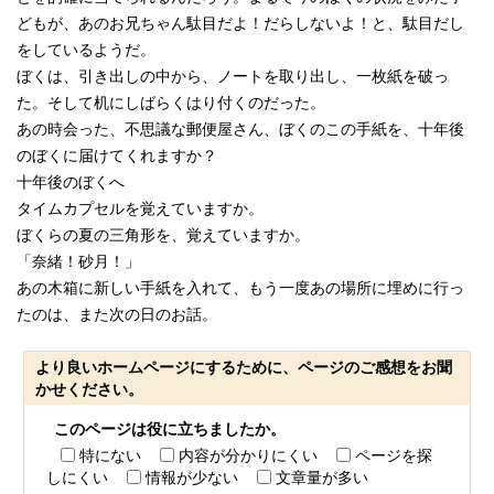
どもが、あのお兄ちゃん駄目だよ！だらしないよ！と、駄目だし
をしているようだ。
ぼくは、引き出しの中から、ノートを取り出し、一枚紙を破っ
た。そして机にしばらくはり付くのだった。
あの時会った、不思議な郵便屋さん、ぼくのこの手紙を、十年後
のぼくに届けてくれますか？
十年後のぼくへ
タイムカプセルを覚えていますか。
ぼくらの夏の三角形を、覚えていますか。
「奈緒！砂月！」
あの木箱に新しい手紙を入れて、もう一度あの場所に埋めに行っ
たのは、また次の日のお話。
より良いホームページにするために、ページのご感想をお聞
かせください。
このページは役に立ちましたか。
特にない
内容が分かりにくい
ページを探
しにくい
情報が少ない
文章量が多い