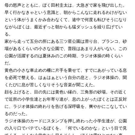
母の怒声とともに、ぼく田村圭太は、大急ぎで家を飛び出した。
早く行かなきゃという意識と、朝からこんなに走れるわけがない
という体がうまくかみ合わなくて、途中で何度も転びそうになり
ながらぼくは、最近ずっと朝からも猛ダッシュを繰り広げてい
る。
家から走って五分の所にある三ツ星公園は滑り台、ブランコ、砂
場があるくらいの小さな公園で、普段はあまり人がいない。この
公園が活躍するのは夏休みのこの時期、ラジオ体操の時くらい
だ。
黄色の小さな車止めの柵に片手を乗せて、すでにあがっている息
を必死で整える。はぁはぁという自分の息と、ラジオ体操の、聞
くたびに息が苦しくなりそうな音楽が聞こえた。
顔を上げると、目の先には黄色い縁の、三角形の砂場。その近く
で近所の小学生達とお年寄り達が、息の上がったぼくとは正反対
に、ラジオ体操の終わりを告げる深呼吸を、爽やかにこなしてい
るのだった。
ラジオ体操のカードにスタンプを押し終わった小学生達が、公園
の入り口でバテているぼくを、「何でいるのかな」という目で見