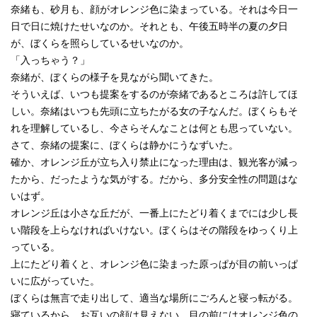
奈緒も、砂月も、顔がオレンジ色に染まっている。それは今日一
日で日に焼けたせいなのか。それとも、午後五時半の夏の夕日
が、ぼくらを照らしているせいなのか。
「入っちゃう？」
奈緒が、ぼくらの様子を見ながら聞いてきた。
そういえば、いつも提案をするのが奈緒であるところは許してほ
しい。奈緒はいつも先頭に立ちたがる女の子なんだ。ぼくらもそ
れを理解しているし、今さらそんなことは何とも思っていない。
さて、奈緒の提案に、ぼくらは静かにうなずいた。
確か、オレンジ丘が立ち入り禁止になった理由は、観光客が減っ
たから、だったような気がする。だから、多分安全性の問題はな
いはず。
オレンジ丘は小さな丘だが、一番上にたどり着くまでには少し長
い階段を上らなければいけない。ぼくらはその階段をゆっくり上
っている。
上にたどり着くと、オレンジ色に染まった原っぱが目の前いっぱ
いに広がっていた。
ぼくらは無言で走り出して、適当な場所にごろんと寝っ転がる。
寝ているから、お互いの顔は見えない。目の前にはオレンジ色の