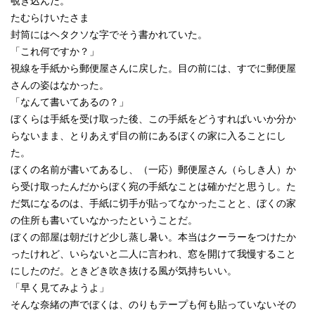
覗き込んだ。
たむらけいたさま
封筒にはヘタクソな字でそう書かれていた。
「これ何ですか？」
視線を手紙から郵便屋さんに戻した。目の前には、すでに郵便屋
さんの姿はなかった。
「なんて書いてあるの？」
ぼくらは手紙を受け取った後、この手紙をどうすればいいか分か
らないまま、とりあえず目の前にあるぼくの家に入ることにし
た。
ぼくの名前が書いてあるし、（一応）郵便屋さん（らしき人）か
ら受け取ったんだからぼく宛の手紙なことは確かだと思うし。た
だ気になるのは、手紙に切手が貼ってなかったことと、ぼくの家
の住所も書いていなかったということだ。
ぼくの部屋は朝だけど少し蒸し暑い。本当はクーラーをつけたか
ったけれど、いらないと二人に言われ、窓を開けて我慢すること
にしたのだ。ときどき吹き抜ける風が気持ちいい。
「早く見てみようよ」
そんな奈緒の声でぼくは、のりもテープも何も貼っていないその