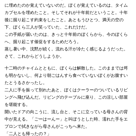
に埋めたのか覚えていないのだ。ぼくが覚えているのは、タイム
カプセルを埋めたこと。そしてそれが十年前だということ。十年
後に掘り起こす約束をしたこと。あともうひとつ、満天の空の
下、ぼくら三人が笑っていた、これだけだ。
この手紙が届いたのは、きっと十年前のぼくらから、今のぼくら
へ、掘り起こす催促をするためだろう。
蒸し暑い中、沈黙が続く。流れる汗が冷たく感じるようだった。
さて、これからどうしようか。
十二時のチャイムとともに、ぼくらは解散した。このままでは埒
も明かないし、何より朝ごはんすら食べていないぼくがお腹すい
たとうるさかったし。
二人に手を振って別れたあと、ぼくはクーラーのついているリビ
ングへ飛び込んだ。リビングのテーブルに座り、この涼しい部屋
を堪能する。
開いたドアの向こうに、流し台と、そこに立っている母さんの背
中が見える。「ごーはーんー」と叫ぼうとした時、濡れた手をエ
プロンで拭きながら母さんがこっちへ来た。
「二人とも帰ったの？」