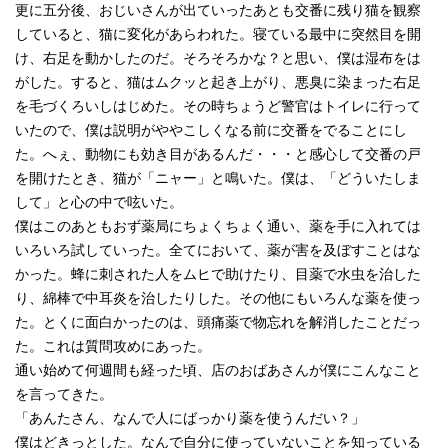
更に五分後、おじいさんが出ていったあとも交番に残り猫を観察
していると、猫に変化があらわれた。寝ている最中に突然目を開
け、右足を動かしたのだ。そろそろかな？と思い、僕は湿布をは
がした。すると、猫はムクッと起き上がり、悪臭に染まった右足
を毛づくろいしはじめた。その時ちょうど警官はトイレに行って
いたので、僕は説明がややこしくなる前に交番をでることにし
た。へぇ、動物にも効き目があるんだ・・・と感心して交番の戸
を開けたとき、猫が「ニャー」と鳴いた。僕は、「どういたしま
して」と心の中で呟いた。
僕はこのあともおず薬局にちょくちょく通い、薬を手に入れては
いろいろ試していった。全てにおいて、薬が害を及ぼすことはな
かった。蜂に刺された人をムヒで助けたり、目薬で水虫を治した
り、綿棒で中耳炎を治したりした。その他にもいろんな薬を使っ
た。とくに面白かったのは、頭痛薬で物忘れを解消したことだっ
た。これは質問攻めにあった。
通い始めて何週間も経った頃、店のおばあさんが僕にこんなこと
を言ってきた。
「あんたさん、なんで人にばっかり薬を使うんだい？」
僕はどきっとした。なんで自分に使っていないことを知っている