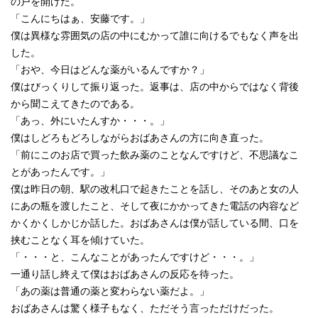
の戸を開けた。
「こんにちはぁ、安藤です。」
僕は異様な雰囲気の店の中にむかって誰に向けるでもなく声を出
した。
「おや、今日はどんな薬がいるんですか？」
僕はびっくりして振り返った。返事は、店の中からではなく背後
から聞こえてきたのである。
「あっ、外にいたんすか・・・。」
僕はしどろもどろしながらおばあさんの方に向き直った。
「前にこのお店で買った飲み薬のことなんですけど、不思議なこ
とがあったんです。」
僕は昨日の朝、駅の改札口で起きたことを話し、そのあと女の人
にあの瓶を渡したこと、そして夜にかかってきた電話の内容など
かくかくしかじか話した。おばあさんは僕が話している間、口を
挟むことなく耳を傾けていた。
「・・・と、こんなことがあったんですけど・・・。」
一通り話し終えて僕はおばあさんの反応を待った。
「あの薬は普通の薬と変わらない薬だよ。」
おばあさんは驚く様子もなく、ただそう言っただけだった。