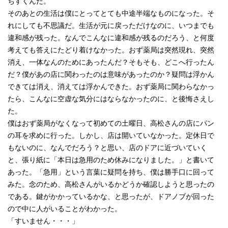
ちすくんだ。
そのあとの生活は僕にとってとても中途半端なものになった。そ
れにしても不思議だ。生活が元に戻っただけなのに、いつまでも
違和感が残った。なんでこんなに違和感が残るのだろう、と何度
考えても答えにたどり着けなかった。おず薬局は突然現れ、突然
消え、一体なんのためにあったんだ？そもそも、どこへ行ったん
だ？僕があの店に関わったのは意味があったのか？疑問は浮かん
できては消え、消えては浮かんできた。おず薬局に関わらなかっ
たら、こんなに空虚な気分にはならなかったのに、と後悔さえし
た。
僕はおず薬局がなくなって初めての土曜日、高松さんの店にパン
の耳を求めに行った。しかし、店は開いていなかった。定休日で
もないのに、なんでだろう？と思い、店のドアに近づいていく
と、張り紙に「本日は急用のため休みになりました。」と書いて
あった。「急用」という言葉に疑問を持ち、僕は勝手口に回って
みた。念のため、高松さんがいるかどうか確認しようと思ったの
である。鍵がかかっているかな、と思ったが、ドアノブが回った
ので中に人がいることがわかった。
「すいません・・・」