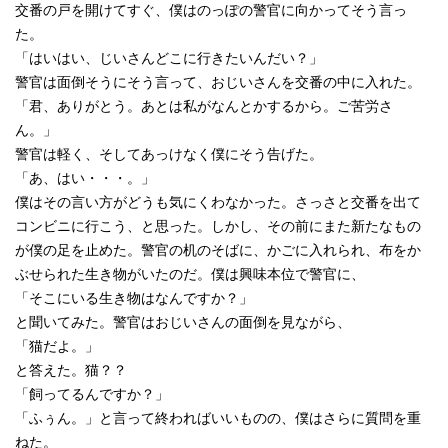
交番の戸を開けてすぐ、僕はのっぽの警官に向かってそう言っ
た。
「はいはい、じいさんどこに行きたいんだい？」
警官は面倒そうにそう言って、おじいさんを交番の中に入れた。
「君、ありがとう。あとは私がなんとかするから。ご苦労さ
ん。」
警官は軽く、そしてあっけなく僕にそう告げた。
「あ、はい・・・。」
僕はその言い方がどうも気にくわなかった。さっさと交番を出て
コンビニに行こう、と思った。しかし、その前にまた新たなもの
が僕の足を止めた。警官の机のそばに、かごに入れられ、布をか
ぶせられた生き物がいたのだ。僕は興味本位で警官に、
「そこにいる生き物はなんですか？」
と聞いてみた。警官はおじいさんの面倒を見ながら、
「猫だよ。」
と答えた。猫？？
「飼ってるんですか？」
「ふぅん。」と言って終わればいいものの、僕はさらに質問を重
ねた。