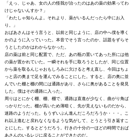
「えっ、じゃあ、女の人の怪我が治ったのはあの薬の効果ってわ
けじゃないんすか？」
「わたしゃ知らんよ。それより、薬がいるんだったら中にお入
り。」
おばあさんはそう言うと、以前と同じように、店の中へ僕を導く
かのように入っていった。本音でそう言ったのか、話題をずらそ
うとしたのかはわからなかった。
店の薬は前と同じ配置で、ただ、あの瓶の置いてあった所には他
の薬が置かれていた。一瞬それを手に取ろうとしたが、同じ位置
から薬を取るんじゃおもしろみに欠けると考え直し、今回はちょ
っと店の奥まで足を運んでみることにした。すると、店の奥に並
んでいた棚と棚の間には通路があり、さらに奥があることを発見
した。僕はその通路に入った。
周りはとにかく棚、棚、棚で、通路は直進が少なく、曲がり角ば
っかりだった。棚が高いため薄暗く、先が見えないものだから、
迷路のようだった。もうずいぶん進んだころだろうか・・・。こ
れ以上進むと戻れなくなるような気がして、とうとう引き返すこ
とにした。するとどうだろう。行きの十分の一ほどの時間でおば
あさんのいるレジに戻ることができたのだ。