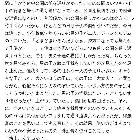
駅に向かう途中公園の前を通りかかった。その公園はいつもバイ
トの行きと帰りの通り道になっている。公園を横切るだけで相当
な近道になるのだ。普段僕がこの公園を通りかかるのは夕方で、6
時半くらいだから、ほとんどの日は子供の姿がないのだが、今日
は違った。小学校低学年くらいの男の子が二人、ジャングルジム
の下にいた。「ときどきいるんだよなぁ。夕方になっても帰んね
ぇ子供が・・・。」僕はそう思いながらいつも通り公園を通り過
ぎようとした。でも、男の子達の横にさしかかった時、ちらっと
横を見てみたら、男の子が膝に怪我をしていたのが見えたので足
を止めた。怪我をしているのはもう一人の子より小さい、キャシ
ャな子だった。大きいほうの子は、その子に「大丈夫？」と聞き
ながら、心配そうにケガをのぞいていた。小さい方の男の子はず
っとうつむいたままだった。男の子の怪我はたいしたことないす
り傷だったが、土がついていたし、傷口が広範囲だった。それ
に、小さいときはこういう痛さを我慢するのがきついもんだ。初
めのうちは気付かないフリをして通り過ぎようと思ったが、絆創
膏のことを思い出して考え直した。その結果、使い方がまんまで
いいのか不安だったものの、絆創膏を使うことにした。
「坊主、立てるか？」