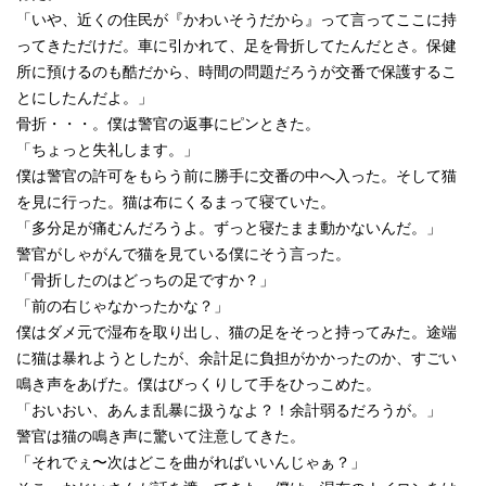
「いや、近くの住民が『かわいそうだから』って言ってここに持
ってきただけだ。車に引かれて、足を骨折してたんだとさ。保健
所に預けるのも酷だから、時間の問題だろうが交番で保護するこ
とにしたんだよ。」
骨折・・・。僕は警官の返事にピンときた。
「ちょっと失礼します。」
僕は警官の許可をもらう前に勝手に交番の中へ入った。そして猫
を見に行った。猫は布にくるまって寝ていた。
「多分足が痛むんだろうよ。ずっと寝たまま動かないんだ。」
警官がしゃがんで猫を見ている僕にそう言った。
「骨折したのはどっちの足ですか？」
「前の右じゃなかったかな？」
僕はダメ元で湿布を取り出し、猫の足をそっと持ってみた。途端
に猫は暴れようとしたが、余計足に負担がかかったのか、すごい
鳴き声をあげた。僕はびっくりして手をひっこめた。
「おいおい、あんま乱暴に扱うなよ？！余計弱るだろうが。」
警官は猫の鳴き声に驚いて注意してきた。
「それでぇ〜次はどこを曲がればいいんじゃぁ？」