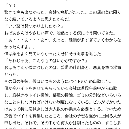
「？！」
驚きで声も出なかった。奇妙で鳥肌がたった。この店の奥は限り
なく続いているように思えたからだ。
「いい薬は見つかりましたか？」
おばあさんはやさしい声で、唖然とする僕にそう聞いてきた。
「あ・・・あ・・・あ〜、えっと、種類が多すぎてよくわからな
かったんすよ。」
僕は薬をよく見ていなかったくせにそう返事を返した。
「それじゃあ、こんなものはいかがですか？」
おばあさんが僕に渡したのは、普通の絆創膏と、悪臭を放つ湿布
だった。
その日の午後、僕はいつものようにバイトのため出勤した。
僕が今バイトをさせてもらっている会社は普段午前中から出勤
し、窓拭きやトイレ掃除、部屋の掃除、ゴミの分別などいろいろ
なことをしなければいけない制度になっている。ビルがでかいだ
けあって特に窓拭きには大人数の作業員を必要とする。そのため
広告でバイトを募集したところ、会社の予想を遥かに上回る人が
申し出た。それで、その中から何人かは削ったものの、すこし多