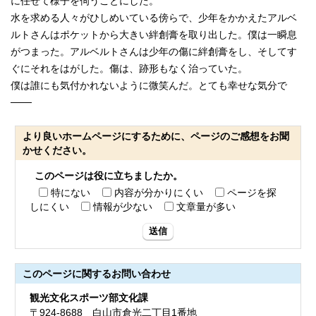
に任せて様子を伺うことにした。
水を求める人々がひしめいている傍らで、少年をかかえたアルベ
ルトさんはポケットから大きい絆創膏を取り出した。僕は一瞬息
がつまった。アルベルトさんは少年の傷に絆創膏をし、そしてす
ぐにそれをはがした。傷は、跡形もなく治っていた。
僕は誰にも気付かれないように微笑んだ。とても幸せな気分で
───
より良いホームページにするために、ページのご感想をお聞
かせください。
このページは役に立ちましたか。
特にない
内容が分かりにくい
ページを探
しにくい
情報が少ない
文章量が多い
送信
このページに関する
お問い合わせ
観光文化スポーツ部文化課
〒924-8688 白山市倉光二丁目1番地