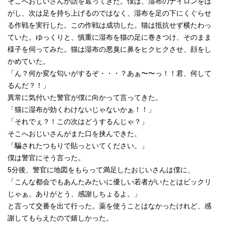
そこへおじいさんが話を遮ってきた。僕は、湿布のナイロンをは
がし、次は足を持ち上げるのではなく、湿布を足の下にくぐらせ
る作戦を実行した。この作戦は成功した。猫は抵抗せず横たわっ
ていた。ゆっくりと、慎重に湿布を猫の足に巻きつけ、そのまま
様子を伺ってみた。猫は湿布の悪臭に鼻をヒクヒクさせ、顔をし
かめていた。
「ん？何か変な匂いがするぞ・・・？あぁ〜〜っ！！君、何して
るんだ？！」
異常に気付いた警官が僕に向かって言ってきた。
「猫に湿布が効くわけないじゃないかぁ！！」
「それでぇ？！この次はどうするんじゃ？」
そこへおじいさんがまた口を挟んできた。
「騙されたつもりで貼っといてください。」
僕は警官にそう言った。
5分後、警官に地図をもらって満足したおじいさんは僕に、
「こんな都会でもあんたみたいに優しい若者がいたとはビックリ
じゃぁ。ありがとう、感謝しちょるよ。」
と言って交番を出て行った。薬を使うことはなかったけれど、感
謝してもらえたので嬉しかった。