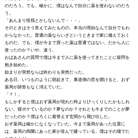
のだろう。でも、確かに、僕はなんで自分に薬を使わないのだろ
う。
「あんまり怪我とかしないんで・・・」
そのときはそう答えてみたものの、本当の理由なんて自分でもわ
からなかった。普通の薬ならいざというときまで家に備えておく
ものだ。でも、僕が今まで買った薬は普通ではない。だから人に
使ったのか？いや、違う。
おばあさんの質問で僕は今まで人に薬を使ってきたことに疑問を
抱き始めた。
始まりが突然ならば終わりも突然だった。
ある日、いつものように朝起きて、裏道側の窓を開けると、おず
薬局が跡形もなく消えていた。
「？！」
もしかすると僕はおず薬局が現れた時よりびっくりしたかもしれ
ない。寝ボケているのか？夢なのか？それとも今までのことが夢
だったのか？僕はろくに着替えず玄関から飛び出した。
おず薬局は確かになくなっていた。今まで薬局があった位置に
は、薬局の両隣にあった家が並んで建っている。僕はその場でた