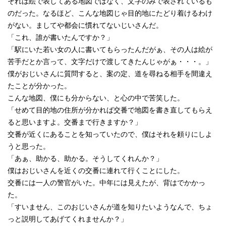
それは絵で表してある地図ではなく、文字のみで表されているも
のだった。なるほど、こんな地図じゃ目的地にたどり着けるわけ
がない。ましてや都会に慣れてないじいさんだ。
「これ、誰が書いたんですか？」
「駅にいた若い女の人に書いてもらったんだがぁ、その人は絵が
苦手だとか言って、文字だけで渡してきたんじゃがぁ・・・。」
僕がおじいさんに質問すると、案の定、道を尋ねる相手を間違え
たことが分かった。
こんな地図、僕にも分からない、と心の中で苦笑した。
「せめて目的地の住所が分かれば交番で地図を書き直してもらえ
ると思いますよ。交番まで行きますか？」
交番が近くにあることを知っていたので、僕はそれを頼りにしよ
うと思った。
「あぁ、助かる、助かる。そうしてくれんか？」
僕はおじいさんを近くの交番に連れて行くことにした。
交番には一人の警官がいた。中年には見えたが、背はでかかっ
た。
「すいません、このおじいさんが道を知りたいようなんで、ちょ
っと説明してあげてくれませんか？」