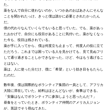
た。
薬をなんで自分に使わないのか。いつかあのおばあさんにそんな
ことを聞かれたっけ。きっと僕は誰かに必要とされたかったん
だ。
僕の代わりなんていくらでもいると思っていた。でも、薬があっ
たおかげで、自分にも役目があることに気付いた。薬がなくなっ
た今も、役目は残されている。
薬が手に入ってから、僕は何度立ち止まって、何度人の役に立て
ただろう。これまでは困っている人を見かけても、見て見ぬフリ
して通り過ぎることしかできなかった。けど、今はもう逃げるこ
とはない。
薬は、人に使った分だけ、僕に「希望」という効き目をもたらし
たのだ。
数年後、僕は国際的なボランティア集団の一員として、アフリカ
大陸に滞在していた。給料はほとんどないが、食事はできる。
「安藤はなんでボランティアに参加しようと思ったんだ？」
昼食をとっていたとき、ボランティア仲間のアメリカ人ジョン
が、英語でそう尋ねてきた。