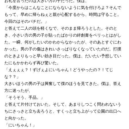
お礼を言ったのは大きい方の子だった。僕は、
「今度からはこんなことにならないように気を付けろよ？そんで
もって、早めに帰らねぇと親が心配するから、時間は守ること。
今回のはそのバチだ。」
と答えて二人の頭を軽くなで、そのまま帰ろうとした。そのと
き、小さい方の男の子が貼ったばかりの絆創膏をペリっとはがし
た。一瞬、何がしたいのかわからなかったが、そのあとすぐにわ
かった。男の子の傷はきれいさっぱりなくなっていたのだ。打撲
のときよりもっと早い効き目だった。僕は、だいたい予想してい
たにもかかわらず再び驚いた。
「えぇぇぇ？！ずげぇよにいちゃん！どうやったの？！てじ
な？？」
大きいほうの男の子は興奮して僕のほうを見てきた。僕は、答え
方に迷ったが、
「そうそう、手品。」
と答えて片付けておいた。そして、あまりしつこく問われないう
ちにさっさと立ち去ろうと、すくっと立ち上がって公園の出口へ
と向かった。
「にいちゃん！」