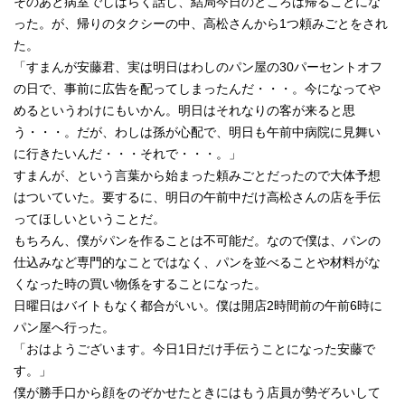
そのあと病室でしばらく話し、結局今日のところは帰ることにな
った。が、帰りのタクシーの中、高松さんから1つ頼みごとをされ
た。
「すまんが安藤君、実は明日はわしのパン屋の30パーセントオフ
の日で、事前に広告を配ってしまったんだ・・・。今になってや
めるというわけにもいかん。明日はそれなりの客が来ると思
う・・・。だが、わしは孫が心配で、明日も午前中病院に見舞い
に行きたいんだ・・・それで・・・。」
すまんが、という言葉から始まった頼みごとだったので大体予想
はついていた。要するに、明日の午前中だけ高松さんの店を手伝
ってほしいということだ。
もちろん、僕がパンを作ることは不可能だ。なので僕は、パンの
仕込みなど専門的なことではなく、パンを並べることや材料がな
くなった時の買い物係をすることになった。
日曜日はバイトもなく都合がいい。僕は開店2時間前の午前6時に
パン屋へ行った。
「おはようございます。今日1日だけ手伝うことになった安藤で
す。」
僕が勝手口から顔をのぞかせたときにはもう店員が勢ぞろいして