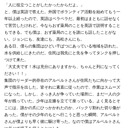
「人に役立つことがしたかったからだよ。」
と、僕は英語で答えた。外国でボランティア活動を始めてもう一
年以上経ったので、英語はペラペラだ。最初はまともに話せなく
て苦労したけれど。今ならおず薬局のことを英語で説明すること
もできる。でも僕は、おず薬局のことを誰にも話したことがな
い。ジョンにも、友達にも、高松さんにも。
ある日、僕らの集団はひどい干ばつにあっている地域を訪れた。
水を供給しにきたのだ。住民は我先にと先を争ってタンクを押し
つけて来た。
「大丈夫です！水は充分にありますから、ちゃんと列になってく
ださい！！」
集団のリーダー的存在のアルベルトさんが住民たちに向かって大
声で指示を出した。皆それに素直に従ったので、作業はスムーズ
になった。しかし、さっき人が争っていた場所に、まだ一人の少
年が残っていた。少年は左膝を立てて座っている。よく見るとそ
こには、誰かの爪にひっかかれたのか、パックリ割れた切り傷が
あった。僕がその少年のもとへ行こうと思った瞬間、アルベルト
さんが僕よりも早く彼に駆け寄った。なので僕はアルベルトさん