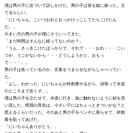
僕は男の子に近づいて話しかけた。男の子は首を縦に振った。立
てるらしい。
「にいちゃん、こいつおれとおっかけっこしてたらこけたん
だ。」
大きい方の男の子が僕にそういってきた。
「まだ時間はそんなに経ってないのか？」
「うん。さっきこけたばっかりで、それで・・・おれ・・・こい
つが、うごかないから・・・どうしようかと、おもっ
て・・・。」
男の子は焦っているのか、言葉をつまらせながらしゃべってい
た。
「よし、わかった。にいちゃんが絆創膏やるから、頑張って水道
のところまで歩くぞ。」
僕は男の子を立たせて、水道に行き、血に触れないように砂を洗
い流した。怪我の具合は、小さい子にはちょっときついかな？と
思えるくらいだった。そのあと男の子をベンチに座らせて、絆創
膏を貼ってあげた。
「にいちゃんありがとう。」