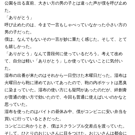
公園を出る直前、大きい方の男の子とは違った声が僕を呼び止め
た。
「ありがとう」
呼び止めたのは、今まで一言もしゃべっていなかった小さい方の
男の子だった。
僕は、なんでもないその一言が妙に重たく感じた。そして、とて
も嬉しかった。
「ありがとう」なんて普段何に使っているだろう。考えて改め
て、自分は軽い「ありがとう」しか使っていないことに気付い
た。
湿布の出番が来たのはそれから一日空けた木曜日だった。湿布は
火曜日から鞄に潜めておいてあったので、鞄の内ポケットは悪臭
に染まっていた。湿布の使い方にも疑問があったのだが、絆創膏
が普通の使い方で効いたので、今回も普通に使えばいいのかなと
思っていた。
湿布を使ったのはバイトの昼休み中、僕がコンビニに安い弁当を
買いに行っているときだった。
コンビニに向かうとき、僕はスクランブル交差点を渡っていた。
そして、ひとりのおじいさんに目をつけた。おじいさんは都会に