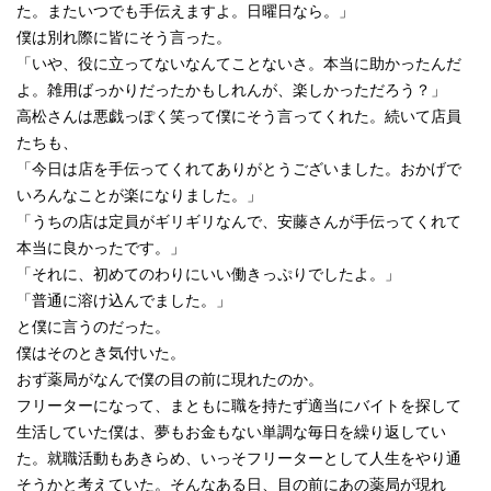
た。またいつでも手伝えますよ。日曜日なら。」
僕は別れ際に皆にそう言った。
「いや、役に立ってないなんてことないさ。本当に助かったんだ
よ。雑用ばっかりだったかもしれんが、楽しかっただろう？」
高松さんは悪戯っぽく笑って僕にそう言ってくれた。続いて店員
たちも、
「今日は店を手伝ってくれてありがとうございました。おかげで
いろんなことが楽になりました。」
「うちの店は定員がギリギリなんで、安藤さんが手伝ってくれて
本当に良かったです。」
「それに、初めてのわりにいい働きっぷりでしたよ。」
「普通に溶け込んでました。」
と僕に言うのだった。
僕はそのとき気付いた。
おず薬局がなんで僕の目の前に現れたのか。
フリーターになって、まともに職を持たず適当にバイトを探して
生活していた僕は、夢もお金もない単調な毎日を繰り返してい
た。就職活動もあきらめ、いっそフリーターとして人生をやり通
そうかと考えていた。そんなある日、目の前にあの薬局が現れ