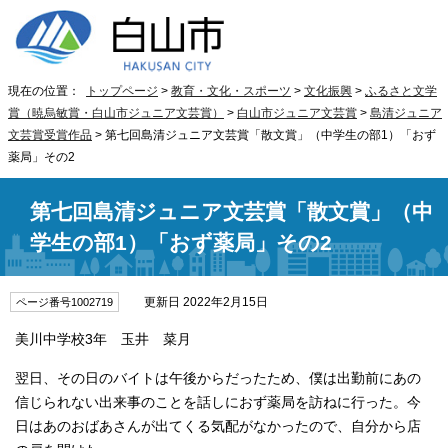
現在の位置：
トップページ
>
教育・文化・スポーツ
>
文化振興
>
ふるさと文学
賞（暁烏敏賞・白山市ジュニア文芸賞）
>
白山市ジュニア文芸賞
>
島清ジュニア
文芸賞受賞作品
> 第七回島清ジュニア文芸賞「散文賞」（中学生の部1）「おず
薬局」その2
第七回島清ジュニア文芸賞「散文賞」（中
学生の部1）「おず薬局」その2
更新日 2022年2月15日
ページ番号1002719
美川中学校3年 玉井 菜月
翌日、その日のバイトは午後からだったため、僕は出勤前にあの
信じられない出来事のことを話しにおず薬局を訪ねに行った。今
日はあのおばあさんが出てくる気配がなかったので、自分から店