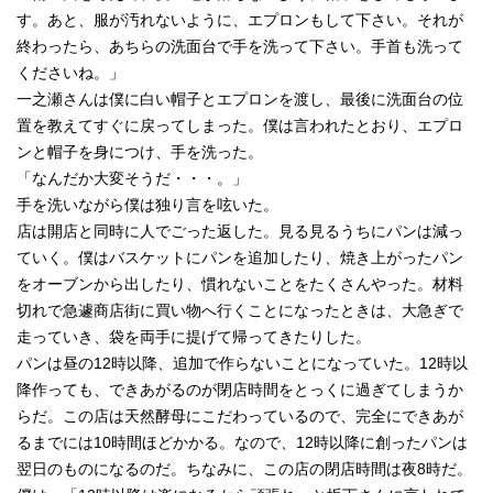
す。あと、服が汚れないように、エプロンもして下さい。それが
終わったら、あちらの洗面台で手を洗って下さい。手首も洗って
くださいね。」
一之瀬さんは僕に白い帽子とエプロンを渡し、最後に洗面台の位
置を教えてすぐに戻ってしまった。僕は言われたとおり、エプロ
ンと帽子を身につけ、手を洗った。
「なんだか大変そうだ・・・。」
手を洗いながら僕は独り言を呟いた。
店は開店と同時に人でごった返した。見る見るうちにパンは減っ
ていく。僕はバスケットにパンを追加したり、焼き上がったパン
をオーブンから出したり、慣れないことをたくさんやった。材料
切れで急遽商店街に買い物へ行くことになったときは、大急ぎで
走っていき、袋を両手に提げて帰ってきたりした。
パンは昼の12時以降、追加で作らないことになっていた。12時以
降作っても、できあがるのが閉店時間をとっくに過ぎてしまうか
らだ。この店は天然酵母にこだわっているので、完全にできあが
るまでには10時間ほどかかる。なので、12時以降に創ったパンは
翌日のものになるのだ。ちなみに、この店の閉店時間は夜8時だ。