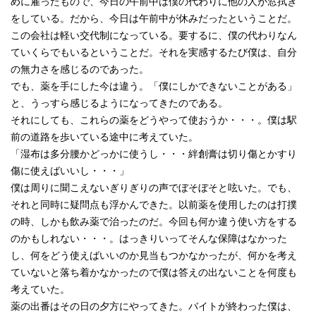
めに雇ったもので、今日の午前中は僕の代わりに他の人が窓拭き
をしている。だから、今日は午前中が休みだったということだ。
この会社は軽い交代制になっている。要するに、僕の代わりなん
ていくらでもいるということだ。それを実感するたび僕は、自分
の無力さを感じるのであった。
でも、薬を手にした今は違う。「僕にしかできないことがある」
と、うっすら感じるようになってきたのである。
それにしても、これらの薬をどうやって使おうか・・・。僕は駅
前の道路を歩いている途中に考えていた。
「湿布は多分腰かどっかに使うし・・・絆創膏は切り傷とかすり
傷に使えばいいし・・・」
僕は周りに聞こえないぎりぎりの声でぼそぼそと呟いた。でも、
それと同時に疑問点も浮かんできた。以前薬を使用したのは打撲
の時、しかも飲み薬で治ったのだ。今回も何か違う使い方をする
のかもしれない・・・。はっきりいってそんな保障はなかった
し、何をどう使えばいいのか見当もつかなかったが、何かを考え
ていないと落ち着かなかったので僕は答えの出ないことを何度も
考えていた。
薬の出番はその日の夕方にやってきた。バイトが終わった僕は、