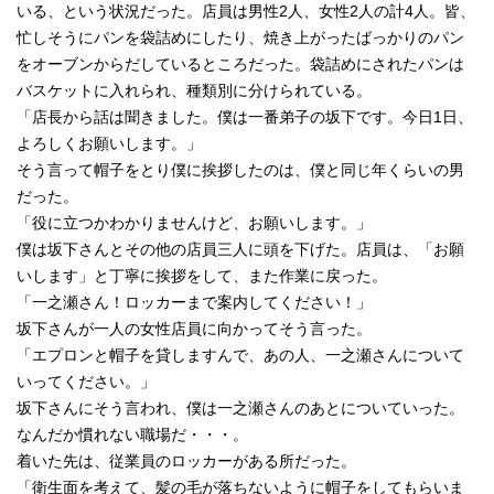
いる、という状況だった。店員は男性2人、女性2人の計4人。皆、
忙しそうにパンを袋詰めにしたり、焼き上がったばっかりのパン
をオーブンからだしているところだった。袋詰めにされたパンは
バスケットに入れられ、種類別に分けられている。
「店長から話は聞きました。僕は一番弟子の坂下です。今日1日、
よろしくお願いします。」
そう言って帽子をとり僕に挨拶したのは、僕と同じ年くらいの男
だった。
「役に立つかわかりませんけど、お願いします。」
僕は坂下さんとその他の店員三人に頭を下げた。店員は、「お願
いします」と丁寧に挨拶をして、また作業に戻った。
「一之瀬さん！ロッカーまで案内してください！」
坂下さんが一人の女性店員に向かってそう言った。
「エプロンと帽子を貸しますんで、あの人、一之瀬さんについて
いってください。」
坂下さんにそう言われ、僕は一之瀬さんのあとについていった。
なんだか慣れない職場だ・・・。
着いた先は、従業員のロッカーがある所だった。
「衛生面を考えて、髪の毛が落ちないように帽子をしてもらいま