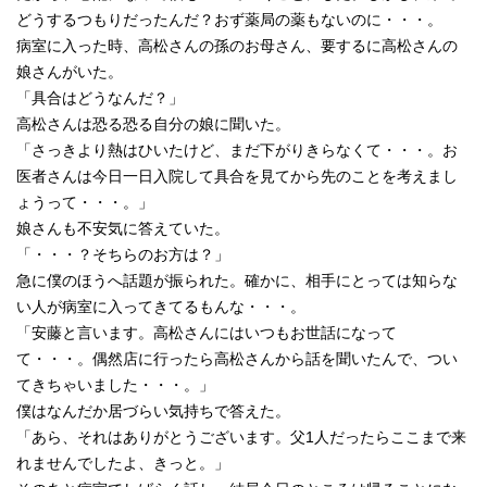
どうするつもりだったんだ？おず薬局の薬もないのに・・・。
病室に入った時、高松さんの孫のお母さん、要するに高松さんの
娘さんがいた。
「具合はどうなんだ？」
高松さんは恐る恐る自分の娘に聞いた。
「さっきより熱はひいたけど、まだ下がりきらなくて・・・。お
医者さんは今日一日入院して具合を見てから先のことを考えまし
ょうって・・・。」
娘さんも不安気に答えていた。
「・・・？そちらのお方は？」
急に僕のほうへ話題が振られた。確かに、相手にとっては知らな
い人が病室に入ってきてるもんな・・・。
「安藤と言います。高松さんにはいつもお世話になって
て・・・。偶然店に行ったら高松さんから話を聞いたんで、つい
てきちゃいました・・・。」
僕はなんだか居づらい気持ちで答えた。
「あら、それはありがとうございます。父1人だったらここまで来
れませんでしたよ、きっと。」