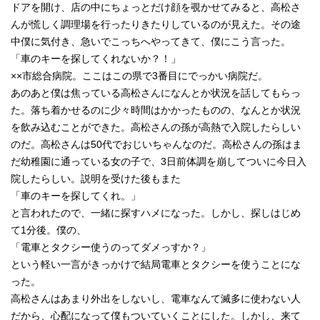
ドアを開け、店の中にちょっとだけ顔を覗かせてみると、高松さ
んが慌しく調理場を行ったりきたりしているのが見えた。その途
中僕に気付き、急いでこっちへやってきて、僕にこう言った。
「車のキーを探してくれないか？！」
××市総合病院。ここはこの県で3番目にでっかい病院だ。
あのあと僕は焦っている高松さんになんとか状況を話してもらっ
た。落ち着かせるのに少々時間はかかったものの、なんとか状況
を飲み込むことができた。高松さんの孫が高熱で入院したらしい
のだ。高松さんは50代でおじいちゃんなのだ。高松さんの孫はま
だ幼稚園に通っている女の子で、3日前体調を崩してついに今日入
院したらしい。説明を受けた後もまた
「車のキーを探してくれ。」
と言われたので、一緒に探すハメになった。しかし、探しはじめ
て1分後。僕の、
「電車とタクシー使うのってダメっすか？」
という軽い一言がきっかけで結局電車とタクシーを使うことにな
った。
高松さんはあまり外出をしないし、電車なんて滅多に使わない人
だから、心配になって僕もついていくことにした。しかし、来て