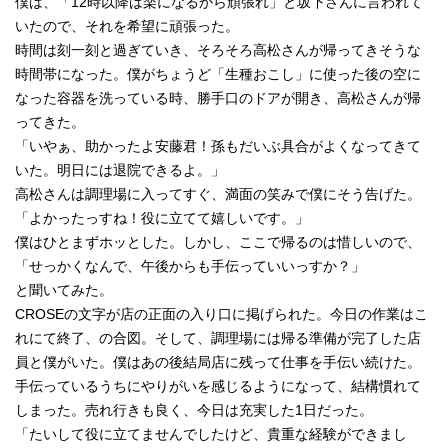
僕は、「12時以降は楽になるから頑張れ」と坂下さんに言われて
いたので、それを希望に頑張った。
時間は刻一刻と過ぎていき、そろそろ高松さんが帰ってきそうな
時間帯になった。僕がちょうど「生種おこし」に使った後の空に
なった容器を洗っている時、勝手口のドアが開き、高松さんが帰
ってきた。
「いやぁ、助かったよ安藤君！孫もだいぶ具合がよくなってきて
いた。明日には退院できるよ。」
高松さんは調理場に入ってすぐ、満面の笑みで僕にそう告げた。
「よかったっすね！役に立てて嬉しいです。」
僕はひとまずホッとした。しかし、ここで帰るのは惜しいので、
「せっかくなんで、午後からも手伝っていいっすか？」
と聞いてみた。
CROSEの文字が店の正面の入り口に掲げられた。今日の作業はこ
れにて終了、の合図。そして、調理場には帰る準備が完了した店
員と僕がいた。僕はあの後結局店に残って仕事を手伝い続けた。
手伝っているうちにやりがいを感じるようになって、結構慣れて
しまった。売れ行きも良く、今日は充実した1日だった。
「たいして役に立てませんでしたけど、貴重な経験ができまし