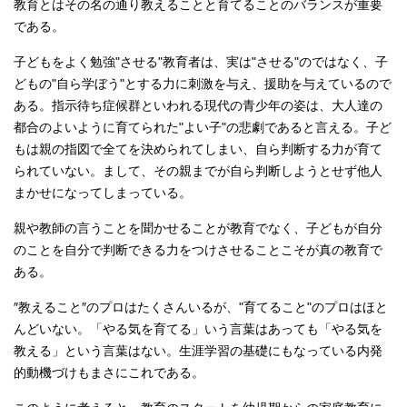
教育とはその名の通り教えることと育てることのバランスが重要
である。
子どもをよく勉強"させる"教育者は、実は"させる"のではなく、子
どもの"自ら学ぼう"とする力に刺激を与え、援助を与えているので
ある。指示待ち症候群といわれる現代の青少年の姿は、大人達の
都合のよいように育てられた"よい子"の悲劇であると言える。子ど
もは親の指図で全てを決められてしまい、自ら判断する力が育て
られていない。まして、その親までが自ら判断しようとせず他人
まかせになってしまっている。
親や教師の言うことを聞かせることが教育でなく、子どもが自分
のことを自分で判断できる力をつけさせることこそが真の教育で
ある。
″教えること″のプロはたくさんいるが、"育てること"のプロはほと
んどいない。「やる気を育てる」いう言葉はあっても「やる気を
教える」という言葉はない。生涯学習の基礎にもなっている内発
的動機づけもまさにこれである。