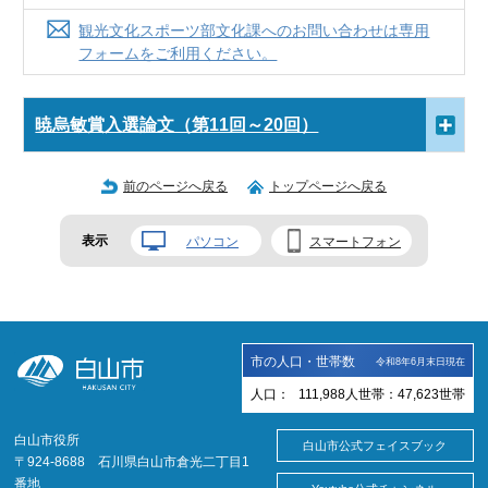
観光文化スポーツ部文化課へのお問い合わせは専用
フォームをご利用ください。
暁烏敏賞入選論文（第11回～20回）
前のページへ戻る
トップページへ戻る
表示
パソコン
スマートフォン
市の人口・世帯数
令和8年6月末日現在
人口：
111,988
人
世帯：
47,623
世帯
白山市役所
白山市公式フェイスブック
〒924-8688 石川県白山市倉光二丁目1
番地