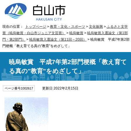
現在の位置：
トップページ
>
教育・文化・スポーツ
>
文化振興
>
ふるさと文学
賞（暁烏敏賞・白山市ジュニア文芸賞）
>
暁烏敏賞
>
暁烏敏賞入選論文（第1部
門・第2部門）
>
暁烏敏賞入選論文（第11回～20回）
> 暁烏敏賞 平成7年第2部
門梗概「教え育てる真の"教育"をめざして」
暁烏敏賞 平成7年第2部門梗概「教え育て
る真の"教育"をめざして」
更新日 2022年2月15日
ページ番号1002617