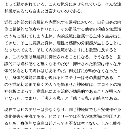
よって動かされている、こんな気分にさせられている、そんな違
和感があるなら自由とは言えないのである。
近代は外部の社会規範を内面化する過程において、自分自身の内
側に超越的な他者を作りだし、その監視する他者の視線を無意識
のうちに感じてしまう主体、内的規範に従属する主体を生み出し
てきた。そこに意識と身体、理性と感情の分裂感が生じることに
なったのである。そして内的規範があまりにも欲望に反すると
き、この欲望は無意識に抑圧されることになる。そうなると、意
識的には違和感など無くなるのだが、抑圧された欲望は様々な身
体的反応として現れはじあるのだ。例えば足が動かなくなった
り、身体的機能に異常が現れるヒステリーはその典型である。こ
の今世紀初頭まで多くの人々を悩ませた神経症は、フロイトの精
神分析によって、意識化による治療が効果的であることが明らか
となった。つまり、「考える私」と「感じる私」の統合である。
現在ではヒステリーは少なくなり、同じ神経症でも不安発作や身
体化傷害が主流である。ヒステリーでは不安が無意識に抑圧され
るたあ、身体的な麻痺は起こっても不安は生じない。しかし昨今