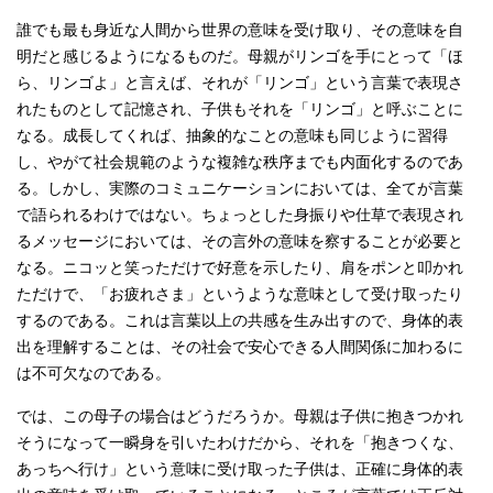
誰でも最も身近な人間から世界の意味を受け取り、その意味を自
明だと感じるようになるものだ。母親がリンゴを手にとって「ほ
ら、リンゴよ」と言えば、それが「リンゴ」という言葉で表現さ
れたものとして記憶され、子供もそれを「リンゴ」と呼ぶことに
なる。成長してくれば、抽象的なことの意味も同じように習得
し、やがて社会規範のような複雑な秩序までも内面化するのであ
る。しかし、実際のコミュニケーションにおいては、全てが言葉
で語られるわけではない。ちょっとした身振りや仕草で表現され
るメッセージにおいては、その言外の意味を察することが必要と
なる。ニコッと笑っただけで好意を示したり、肩をポンと叩かれ
ただけで、「お疲れさま」というような意味として受け取ったり
するのである。これは言葉以上の共感を生み出すので、身体的表
出を理解することは、その社会で安心できる人間関係に加わるに
は不可欠なのである。
では、この母子の場合はどうだろうか。母親は子供に抱きつかれ
そうになって一瞬身を引いたわけだから、それを「抱きつくな、
あっちへ行け」という意味に受け取った子供は、正確に身体的表