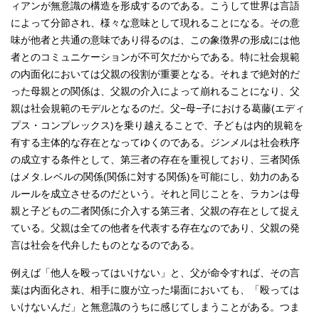
ィアンが無意識の構造を形成するのである。こうして世界は言語
によって分節され、様々な意味として現れることになる。その意
味が他者と共通の意味であり得るのは、この象徴界の形成には他
者とのコミュニケーションが不可欠だからである。特に社会規範
の内面化においては父親の役割が重要となる。それまで絶対的だ
った母親との関係は、父親の介入によって崩れることになり、父
親は社会規範のモデルとなるのだ。父−母−子における葛藤(エディ
プス・コンプレックス)を乗り越えることで、子どもは内的規範を
有する主体的な存在となってゆくのである。ジンメルは社会秩序
の成立する条件として、第三者の存在を重視しており、三者関係
はメタ.レベルの関係(関係に対する関係)を可能にし、効力のある
ルールを成立させるのだという。それと同じことを、ラカンは母
親と子どもの二者関係に介入する第三者、父親の存在として捉え
ている。父親は全ての他者を代表する存在なのであり、父親の発
言は社会を代弁したものとなるのである。
例えば「他人を殴ってはいけない」と、父が命令すれば、その言
葉は内面化され、相手に腹が立った場面においても、「殴っては
いけないんだ」と無意識のうちに感じてしまうことがある。つま