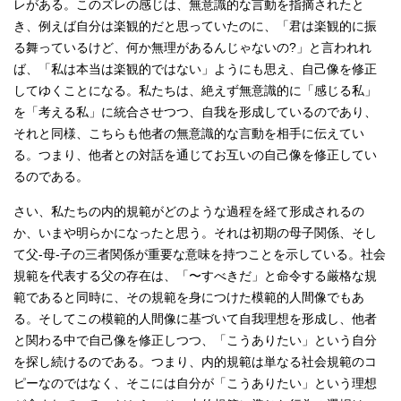
レがある。このズレの感じは、無意識的な言動を指摘されたと
き、例えば自分は楽観的だと思っていたのに、「君は楽観的に振
る舞っているけど、何か無理があるんじゃないの?」と言われれ
ば、「私は本当は楽観的ではない」ようにも思え、自己像を修正
してゆくことになる。私たちは、絶えず無意識的に「感じる私」
を「考える私」に統合させつつ、自我を形成しているのであり、
それと同様、こちらも他者の無意識的な言動を相手に伝えてい
る。つまり、他者との対話を通じてお互いの自己像を修正してい
るのである。
さい、私たちの内的規範がどのような過程を経て形成されるの
か、いまや明らかになったと思う。それは初期の母子関係、そし
て父-母-子の三者関係が重要な意味を持つことを示している。社会
規範を代表する父の存在は、「〜すべきだ」と命令する厳格な規
範であると同時に、その規範を身につけた模範的人間像でもあ
る。そしてこの模範的人間像に基づいて自我理想を形成し、他者
と関わる中で自己像を修正しつつ、「こうありたい」という自分
を探し続けるのである。つまり、内的規範は単なる社会規範のコ
ピーなのではなく、そこには自分が「こうありたい」という理想