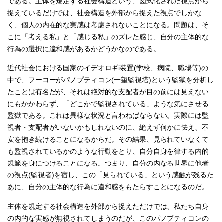
である。主体を規定する社会構造という、図式化された視点から
捉えているだけでは、社会構造を外部から捉えた視点でしかな
く、個人の内在的な実感は考慮されないことになる。問題は、そ
こに「考える私」と「感じる私」のズレた感じ、自分の主体的な
行為の選択に違和感があるかどうかなのである。
近代社会における国家のイデオロギi装置(学校、病院、職場等)の
中で、フーコーがパノプティコン(一望監視塔)という監獄を分析し
たことは有名だが、それは絶対的な支配者が目の前には見えない
にもかかわらず、「どこかで監視されている」ような気にさせる
監獄である。これは異様な状況と言わねばならない。実際には監
視者・支配者がいないかもしれないのに、絶えず何かに怯え、不
安を抱き続けることになるからだ。その結果、見られていなくて
も監視されているかのような行動をとり、自分自身を律する内的
規範を身につけることになる。つまり、自分の内なる世界に他者
の視点(監視者)を宿し、この「見られている」という感触が残るた
あに、自分の主体的な行為に違和感をもたらすことになるのだ。
主体を規定する社会構造を外部から捉えただけでは、私たち自身
の内的な実感が無視されてしまうのだが、このパノプティコンの