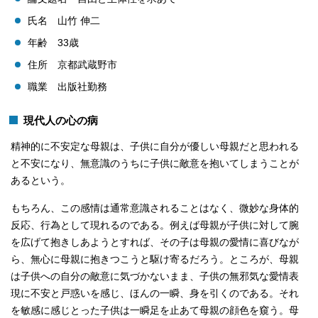
氏名 山竹 伸二
年齢 33歳
住所 京都武蔵野市
職業 出版社勤務
現代人の心の病
精神的に不安定な母親は、子供に自分が優しい母親だと思われる
と不安になり、無意識のうちに子供に敵意を抱いてしまうことが
あるという。
もちろん、この感情は通常意識されることはなく、微妙な身体的
反応、行為として現れるのである。例えば母親が子供に対して腕
を広げて抱きしあようとすれば、その子は母親の愛情に喜びなが
ら、無心に母親に抱きつこうと駆け寄るだろう。ところが、母親
は子供への自分の敵意に気づかないまま、子供の無邪気な愛情表
現に不安と戸惑いを感じ、ほんの一瞬、身を引くのである。それ
を敏感に感じとった子供は一瞬足を止あて母親の顔色を窺う。母