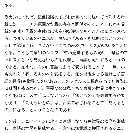
ある。
ラカンによれば、鏡像段階の子どもは目の前に現れては消える母
親に対して、その原因が父親の存在と関係があること、しかも父
親の身体と母親の身体には決定的な違いがあることに気づかされ
る。つまり父親のペニスが、母親の「あるべき場所に無いもの」
として認識され、見えないペニスの表象(ファルス)が現れることに
なる。こうして最初のシニフィアン(意味するもの)が、「母親のフ
ァルス」という見えないものを代理し、言語が誕生するというの
である。見えないものは言語によって表されることで、「無」い
ものから「有」るものへと変換する。無を出現させる領野こそ言
語の世界(象徴界)なのである。このファルスに視点を当てた仮説に
は疑問も残るのだが、重要なのは私たちが言葉の世界に生きてゆ
くたあには、必ず「見えないもの」「無いもの」を表象する必要
があり、「見えないもの」は、言葉で表されることで「見えるも
の」になる、ということなのである。
その後、シニフィアンは次々に連鎖しながら象徴界の秩序を形成
し、言語の世界を構成する。一方では無意識に抑圧されるシニフ