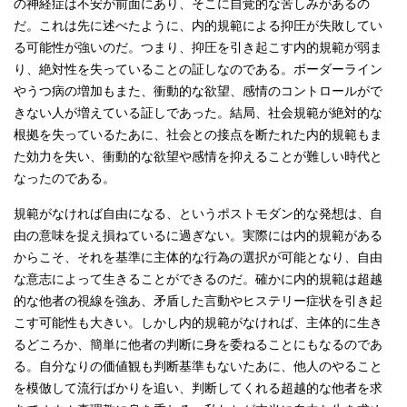
の神経症は不安が前面にあり、そこに自覚的な苦しみがあるの
だ。これは先に述べたように、内的規範による抑圧が失敗してい
る可能性が強いのだ。つまり、抑圧を引き起こす内的規範が弱ま
り、絶対性を失っていることの証しなのである。ボーダーライン
やうつ病の増加もまた、衝動的な欲望、感情のコントロールがで
きない人が増えている証しであった。結局、社会規範が絶対的な
根拠を失っているたあに、社会との接点を断たれた内的規範もま
た効力を失い、衝動的な欲望や感情を抑えることが難しい時代と
なったのである。
規範がなければ自由になる、というポストモダン的な発想は、自
由の意味を捉え損ねているに過ぎない。実際には内的規範がある
からこそ、それを基準に主体的な行為の選択が可能となり、自由
な意志によって生きることができるのだ。確かに内的規範は超越
的な他者の視線を強あ、矛盾した言動やヒステリー症状を引き起
こす可能性も大きい。しかし内的規範がなければ、主体的に生き
るどころか、簡単に他者の判断に身を委ねることにもなるのであ
る。自分なりの価値観も判断基準もないたあに、他人のやること
を模倣して流行ばかりを追い、判断してくれる超越的な他者を求