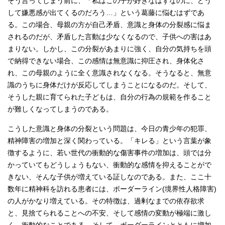
そう言ってしまう前に、「私はこの子が好きなはずなのに、どう
して嫌悪感が出てくるのだろう…」という葛藤に悩むはずであ
る。この場合、母親の方が自己矛盾、意識と身体の分裂感に悩ま
されるのだが、矛盾した言動は少なくなるので、子供への害はあ
まりない。しかし、この分裂があまりに強く、自分の気持ちを頭
で納得できない場合、この感情は無意識に抑圧され、身体化さ
れ、この母親のように全く意識されなくなる。そうなると、無意
識のうちに身体だけが反応してしまうことになるのだ。そして、
そうした親に育てられた子どもは、自分の行為の規範を作ること
が難しくなってしまうのである。
こうした意識と身体の分裂という問題は、今日の青少年の犯罪、
精神障害の増加と深く関わっている。「キレる」という言葉が象
徴するように、若い世代の衝動的な傷害事件の増加は、頭では分
かっていてもどうしょうもない、衝動的な感情を抑えることがで
きない、そんな子供が増えている証しなのである。また、ここ十
数年に精神科を訪れる患者には、ボーダーライン(境界性人格障害)
の人がかなり増えている。その特徴は、過剰なまでの依存欲求
と、見捨てられることへの不安、そして感情の変動が極端に激し