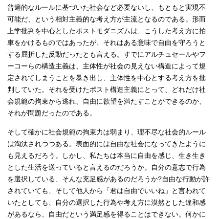
普遍的なルールに基づいた社会など必要ないし、もともと実現不
可能だ、という相対主義的な考え方が主流となるのである。形而
上学批判を中心としたポストモダニズムは、こうした考え方に拍
車をかけるものではあったが、それはある意味で自由を守ろうと
する屈折した反動だったとも言える。すでにアルチュセールやフ
ーコーらの構造主義は、主体性が社会の見えない構造によって規
定されてしまうことを暴き出し、主体性を中心とする考え方を批
判していた。それを受けたポスト構造主義にとって、どれだけ社
会規範の拘束から逃れ、自由に欲望を満たすことができるのか、
それが問題だったのである。
そして確かに社会規範の拘束力は弱まり、理不尽な社会的ルール
は淘汰されつつある。表面的には自由な社会になってきたように
も見えるだろう。しかし、私たちは本当に自由を感じ、生き生き
とした生活を送っていると言えるのだろうか。自分の意志で行為
を選択している、そんな充足感があるのだろうか?自由な行動が許
されていても、そして他人から「君は自由でいいね」と言われて
いたとしても、自分の選択した行為や考え方に漠然とした違和感
があるなら、自由だという満足感を得ることはできない。何かに