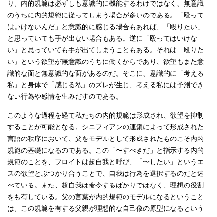
り、内的規範は必ずしも意識的に機能するわけではなく、無意識
のうちに内的規範に従ってしまう場合が多いのである。「殴って
はいけないんだ」と意識的に感じる場合もあれば、「殴りたい」
と思っていても手が出ない場合もある。逆に「殴ってはいけな
い」と思っていても手が出てしまうこともある。それは「殴りた
い」という欲望が無意識のうちに働くからであり、欲望もまた意
識的な面と無意識的な面があるのだ。そこに、意識的に「考える
私」と身体で「感じる私」のズレが生じ、考える私には予測でき
ない行為や感情を生みだすのである。
このような過程を経て私たちの内的規範は形成され、欲望を抑制
することが可能となる。シニフィアンの連鎖によって形成された
言語の秩序において、父をモデルとして形成されたものこそ内的
規範の基礎になるのである。この「〜すべきだ」と指示する内的
規範のことを、フロイトは超自我と呼び、「〜したい」というエ
スの欲望とぶつかり合うことで、自我は行為を選択するのだと述
べている。また、超自我は命令するばかりではなく、理想の役割
をも有している。父の言葉が内的規範のモデルになるということ
は、この規範を有する父親が理想的な自己像の原型になるという