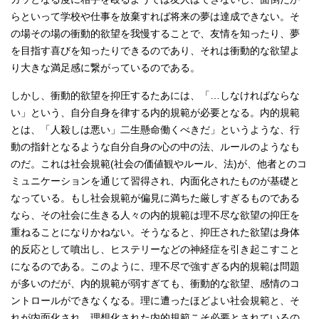
らといって学校や仕事を放棄すれば将来の夢は達成できない。そ
の場その場の衝動的欲望を我慢することで、友情を知ったり、夢
を目指す喜びを知ったりできるのであり、それは衝動的な欲望よ
り大きな満足感に繋がっているのである。
しかし、衝動的欲望を抑圧するたあには、「…しなければならな
い」という、自分自身を律する内的規範が必要となる。内的規範
とは、「人殺しは悪い」二生懸命働くべきだ」というような、行
動の指針となるような自分自身の心の中の法、ルールのようなも
のだ。これは社会規範(社会の価値観やルール、法)が、他者とのコ
ミュニケーションを通じて習得され、内面化されたものが基礎と
なっている。もし社会規範が偏見に満ちた厳しすぎるものである
なら、その社会に生きる人々の内的規範は理不尽な欲望の抑圧を
重ねることになりかねない。そうなると、抑圧された欲望は身体
的反応として噴出し、ヒステリーなどの神経症を引き起こすこと
になるのである。このように、理不尽で強すぎる内的規範は問題
が多いのだが、内的規範が弱すぎても、衝動的な欲望、感情のコ
ントロールができなくなる。理に遭ったほどよい社会規範と、そ
れが内面化され、理想化された内的規範こそ必要とされているの