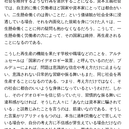
社会を維持するような行為を選択することになる。資本主義社会
では、自主的に働く労働者ほど国家や資本家にとっては都合がい
い。二生懸命働くのは善いことだ」という価値観が社会全体に浸
透している場合、それを内面化した規範を身につけた人々は、一
生懸命働くことに何の疑問も抱かなくなるだろう。こうして、一
生懸命働く労働者の力によって、その国家は維持、再生産される
ことになるのである。
こうした再生産の機能を果たす学校や職場などのことを、アルチ
ュセールは「国家のイデオロギー装置」と呼んでいるのだが、ブ
ルデューによれば、問題は意識的な信念や考え方だけに止まらな
い。意識されない日常的な習癖や振る舞いもまた、同じ社会を再
生産することになるのである。つまり、考え方だけではなく、そ
の社会に都合のいいような身体になっているというわけだ。しか
し、そのイデオロギーを信じ切っていたり、習慣的な振る舞いに
違和感がなければ、そうした人々に「あなたは資本家に騙されて
いる」と説教じみたことを言うのは、筋違いなのである。そうし
た言葉がリアリティをもつのは、本当に過剰労働などで苦しんで
いる場合や、自分の考え方に不信感が芽生えている場合だけなの