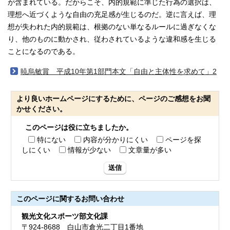
が含まれている。だからこそ、内的規範に準じた行為の選択は、
理想へ近づくような自由の充足感が生じるのだ。逆に言えば、理
想が失われた内的規範は、根拠のない単なるルールに過ぎなくな
り、他のものに動かされ、従わされているような違和感を生じる
ことになるのである。
暁烏敏賞 平成10年第1部門本文「自由と主体性を求めて」2
より良いホームページにするために、ページのご感想をお聞
かせください。
このページは役に立ちましたか。
特にない
内容が分かりにくい
ページを探
しにくい
情報が少ない
文章量が多い
送信
このページに関する
お問い合わせ
観光文化スポーツ部文化課
〒924-8688 白山市倉光二丁目1番地