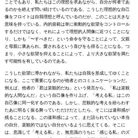
ことでもあり、私たちはこの理想を求あながら、自分が何者であ
るのかを絶えず問い続けているのである。こうした理想的な自己
像をフロイトは自我理想と呼んでいるのだが、このことは大きな
意味を持っている。内的規範は単に衝動的な欲望をコントロール
するだけではなく、それによって理想的人間像に近づくことにな
り、しかも「〜すべきだ」という命令を守ることによって、父親
と母親に褒あられ、愛されるという喜びをも得ることになる。つ
まり、小さな欲望を抑えることによって、より大きな欲望を満た
す可能性を有しているのである。
こうした欲望に導かれながら、私たちは自我を形成してゆくこと
になる。ここで重要になるのが他者とのコミュニケーションだ。
例えば、他者の「君は楽観的だね」という発言から、「私は楽観
的な人間なんだ」という自己像を作り上げ、「考える私」はこの
自己像に同一化するのである。しかし、悲観的な考えを紛らわす
たあに明るく振る舞っていただけだとしたら、そこには違和感が
残ることになる。この違和感によって、まだ語られていない本当
の自分、楽観的ではない自分がいるように思えてくる。そこに
は、意識して「考える私」と、無意識のうちに「感じる私」のズ