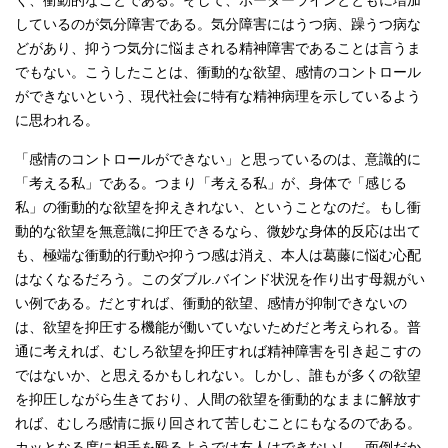
く、衝動的なことである。そして、ボーダーラインとともに増加
しているのが気分障害である。気分障害にはうつ病、躁うつ病な
どがあり、抑うつ気分に悩まされる精神障害であることは言うま
でもない。こうしたことは、衝動的な欲望、感情のコントロール
ができないという、現代社会に特有な精神病理を示しているよう
に思われる。
「感情のコントロールができない」と思っているのは、意識的に
「考える私」である。つまり「考える私」が、身体で「感じる
私」の衝動的な欲望を抑えきれない、ということなのだ。もし衝
動的な欲望を無意識に抑圧できるなら、微妙な身体的反応は出て
も、極端な衝動的行動や抑うつ感は消え、本人は葛藤に悩む心配
はなくなるだろう。このダブル.バインド状況を作り出す母親がい
い例である。だとすれば、衝動的欲望、感情が抑制できないの
は、欲望を抑圧する機能が働いていないためだと考えられる。普
通に考えれば、むしろ欲望を抑圧すれば精神障害を引き起こすの
ではないか、と思えるかもしれない。しかし、誰もが多くの欲望
を抑圧しながら生きており、人間の欲望を衝動的なままに解放す
れば、むしろ感情に振り回されて苦しむことにもなるのである。
カッとなる度に相手を殴るようでは友人はできないし、面倒だか