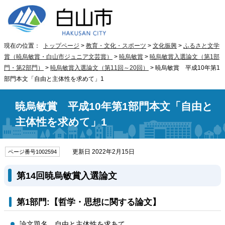
現在の位置：
トップページ
>
教育・文化・スポーツ
>
文化振興
>
ふるさと文学
賞（暁烏敏賞・白山市ジュニア文芸賞）
>
暁烏敏賞
>
暁烏敏賞入選論文（第1部
門・第2部門）
>
暁烏敏賞入選論文（第11回～20回）
> 暁烏敏賞 平成10年第1
部門本文「自由と主体性を求めて」1
暁烏敏賞 平成10年第1部門本文「自由と
主体性を求めて」1
更新日 2022年2月15日
ページ番号1002594
第14回暁烏敏賞入選論文
第1部門:【哲学・思想に関する論文】
論文題名 自由と主体性を求あて