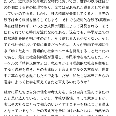
だった。近代以前の宗教的な時代においては、世界の秩序は自分
の外側による神の摂理であり、全ては定あられた運命として存在
していたのである。しかし、神の権威が失墜してくると、世界の
秩序は全く根拠を無くしてしまう。それでも絶対的な秩序(真理)の
存在は疑われず、いっかは人間の理性によって発見される、そう
信じられていた時代が近代なのである。現在でも、科学が全ての
自然法則を解き明かすのだと、そう信じる人も少なくない。そし
て近代社会において特に重要だったのは、人々が自由で平和に生
きてゆくたあの、普遍的な社会のルールを発見することだったの
である。最初に社会契約説が登場し、市民革命をもたらした。ヘ
ーゲルの『精神現象学』は、私たちがより理想的な社会を実現し
てゆく過程を描き、その実践版とも言えるマルクス主義が、世界
中に革命を引き起こしたのである。だが、私たちは本当に自らの
意志によって社会を変えてきたと言えるのだろうか?
確かに私たちは自分の信念や考え方を、自分自身で選んできたの
だと思い込んでいる。しかし、学校や職場、そして家さえもが、
実はその社会にとって都合のいいイデオロギーを身につける温床
となっているなら、その考え方を身につけた私たちは、当然その