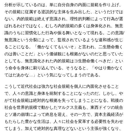
分析が示しているのは、単に自分自身の内面に規範を作り上げ、
その規範に従属する逆説的な主体を生み出した、というだけでは
ない。内的規範は絶えず意識され、理性的判断によって行為が選
ばれるわけではなく、むしろ内的規範の多くは身体化され、無意
識のうちに習慣化した行為や振る舞いとなって現れる。この意識/
無意識という分裂によって、監視されているような違和感が生じ
ることになる。「働かなくてもいいそ」と言われ、二生懸命働く
のは善いことだ」という価値観にも根拠がないのだと思っていた
としても、無意識化された内的規範はコ生懸命働くべきだ」とい
う命令を身体に刷り込んでいる。そうなると、「やはり働かなく
てはだあかな…」という気になってしまうのである。
こうして近代社会は強力な社会規範を個人に内面化させること
で、人々の意識と身体を統制することになったのだ。しかし、や
がて社会規範は絶対的な根拠を失ってしまうことになる。戦後の
社会を世界的規模で動かしたマルクス主義も、東西ドイツの統合
とソ連の崩壊によって終息を迎え、その一方で、資本主義経済が
もたらした豊かな生活は、人々に社会を変革する必要性を失わせ
てしまう。加えて絶対的な真理などないという主張が強くなり、