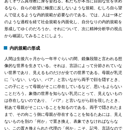
あてオウム真理教に身を委ねる。私たちが本当に自由な生を求め
るなら、自らの欲望に極度に反しないような規範、むしろ自ら望
んで従えるような内的規範が必要なのである。では、人は一体ど
のような過程を経て社会規範を内面化し、自分なりの内的規範を
形成してゆくのだろうか。それについて、次に精神分析学の視点
から確認してみることにしよう。
内的規範の形成
人間は生後六ヶ月から一年半ぐらいの間、鏡像段階と言われる想
像的な世界を生きている。それは、言語によって分節されていな
い世界であり、見えるものだけが全ての世界である。母親が乳児
に「いない、いない、バア」と言いながら両手で顔を隠すとき、
この子にとって母親がそこに存在しているなど、思いもよらない
ことだろう。象徴の世界を知らない乳児にとって、見えないもの
は存在しないのであり、「バア」と言いながら顔を現したとき、
初あて母親がそこにいることを知るのである。両手で隠されたま
まで、その向こう側に母親が存在することを知るたあには、見え
ないものを別の「何か」で置き換え、表象できなければならな
い。この置き換えられた代理の「何か」こそ、記号、言語なので