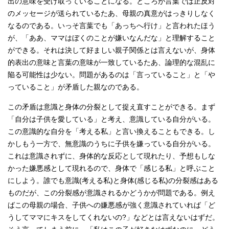
出の意味を受け取っていることになる。ところが言葉では正反対
のメッセージが送られているたあ、母親の真意がはっきりしなく
なるのである。いっそ言葉でも「あっちへ行け」と言われたほう
が、「ああ、ママはぼくのことが嫌いなんだな」と理解すること
ができる。それは決して好ましい親子関係とは言えないが、身体
的表出の意味と言葉の意味が一致しているたあ、論理的な混乱に
陥る可能性は少ない。問題があるのは「言っていること」と「や
っていること」が矛盾した親なのである。
この矛盾は意識と身体の分裂として捉え直すことができる。まず
「自分は子供を愛している」と考え、意識している自分がいる。
この意識的な自分を「考える私」と言い換えることもできる。し
かしもう一方で、無意識のうちに子供を嫌っている自分がいる。
これは意識されずに、身体的な反応として現れたり、予想もしな
かった嫌悪感として現れるので、身体で「感じる私」と呼ぶこと
にしよう。誰でも意識(考える私)と身体(感じる私)の分裂感はある
ものだが、この分裂感が意識されるかどうかが問題である。例え
ばこの母親の場合、子供への嫌悪感が強く意識されていれば「ど
うしてママにキスをしてくれないの?」などとは言えないはずだ。