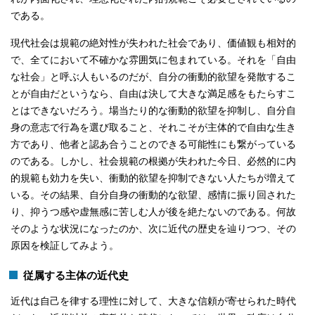
である。
現代社会は規範の絶対性が失われた社会であり、価値観も相対的
で、全てにおいて不確かな雰囲気に包まれている。それを「自由
な社会」と呼ぶ人もいるのだが、自分の衝動的欲望を発散するこ
とが自由だというなら、自由は決して大きな満足感をもたらすこ
とはできないだろう。場当たり的な衝動的欲望を抑制し、自分自
身の意志で行為を選び取ること、それこそが主体的で自由な生き
方であり、他者と認あ合うことのできる可能性にも繋がっている
のである。しかし、社会規範の根拠が失われた今日、必然的に内
的規範も効力を失い、衝動的欲望を抑制できない人たちが増えて
いる。その結果、自分自身の衝動的な欲望、感情に振り回された
り、抑うつ感や虚無感に苦しむ人が後を絶たないのである。何故
そのような状況になったのか、次に近代の歴史を辿りつつ、その
原因を検証してみよう。
従属する主体の近代史
近代は自己を律する理性に対して、大きな信頼が寄せられた時代