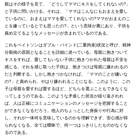
親はその様子を見て、「どうしてママにキスをしてくれないの?」
と子供に問いかける。それは、「ママはこんなにもおまえを愛し
ているのに、おまえはママを愛してくれないの?ママがおまえのこ
とを嫌っているとでも思ったの?」という意味が裏にあり、子供を
責め立てるようなメッセージが含まれているのである。
これをベイトソンはダブル・バインド(二重拘束)状況と呼び、精神
分裂病の原因となることを詳細に述べている。母親に抱きついて
キスをすれば、愛してもいない子供に抱きつかれた母親は不安を
感じる。それを感じ取った子供は、抱きつけば母親に嫌われるの
だと判断する。しかし抱きつかなければ、「ママのことが嫌いな
の?」と責められ、やはり嫌われることになる。このように、この
子は母親を愛すれば愛するほど、どちらを選ぶこともできなくな
ってしまうのである。このような矛盾した状況が繰り返されれ
ば、人は正確にコミュニケーションのメッセージを把握すること
ができなくなるだろう。他人のちょっとした身振りや行為に対
し、それが一体何を意味しているのかを理解できず、安心感が得
られなくなる。全ては曖昧で、何一つはっきりしたものがなくな
るのである。