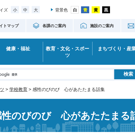
小
中
大
イズ
背景色
イトマップ
各課のご案内
施設のご案内
健康・福祉
教育・文化・スポー
まちづくり・産
ツ
ツ
>
学校教育
> 感性のびのび 心があたたまる話集
感性のびのび 心があたたまる