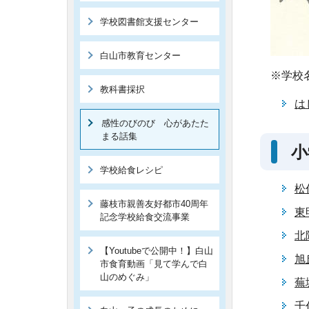
学校図書館支援センター
白山市教育センター
※学校
教科書採択
は
感性のびのび 心があたた
まる話集
小
学校給食レシピ
松
藤枝市親善友好都市40周年
東
記念学校給食交流事業
北
【Youtubeで公開中！】白山
旭
市食育動画「見て学んで白
山のめぐみ」
蕪
千