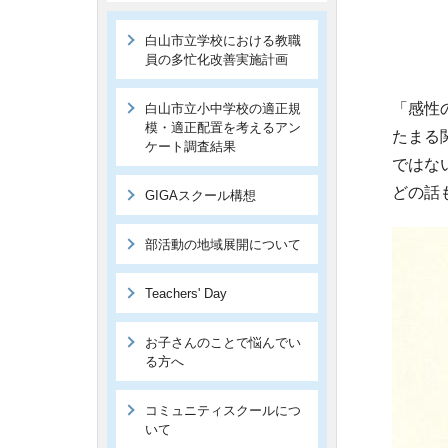
白山市立学校における教職
員の多忙化改善実施計画
「感性
白山市立小中学校の適正規
模・適正配置を考えるアン
たまる
ケート調査結果
ではな
どの話
GIGAスクール構想
部活動の地域展開について
Teachers' Day
お子さんのことで悩んでい
る方へ
コミュニティスクールにつ
いて