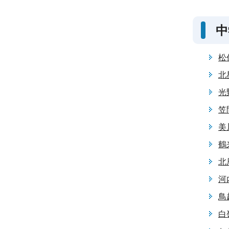
中
松
北
光
笠
美
鶴
北
河
鳥
白