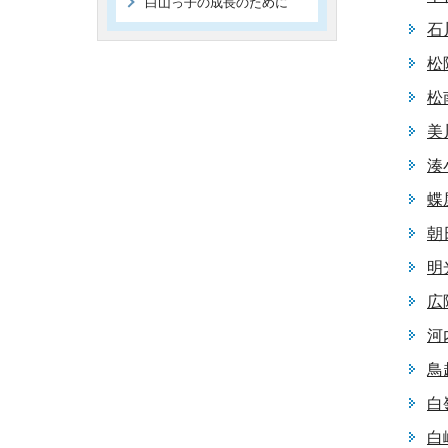
白山っ子の成長のために
石
松
松
美
湊
蝶
朝
明
広
河
鳥
白
白