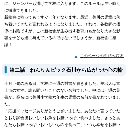
に、ジャンパーも掛けて学校に入ります。このルールは早い時期
に徹底できました。
新校舎に移ってもうすぐ一年となります。最近、美川の児童は落
ち着いてきたと言われるようになりました。それは、各教師の指
導のお陰ですが、この新校舎が生み出す教育力もかなり大きな影
響を子ども達に与えているのではないでしょうか。新校舎に感
謝！
このページの先頭へ戻る
第二話 ねんりんピック石川から広がった心の輪
十月下旬のある日、学校に一通の封書が届きました。差出人は富
士市の女性。誰も聞いたことのない名前でした。中には一通の葉
書が。宛名には美川小学校六年生の児童の名前が書かれていまし
た。
「応援メッセージありがとうございました。あなたの言っていた
とおり試合後おいしいお魚をお腹いっぱい食べました。きっとあ
なたもお腹いっぱいおいしいものを食べて、いつも幸せをお腹い