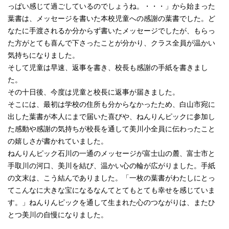
っぱい感じて過ごしているのでしょうね。・・・」から始まった
葉書は、メッセージを書いた本校児童への感謝の葉書でした。ど
なたに手渡されるか分からず書いたメッセージでしたが、もらっ
た方がとても喜んで下さったことが分かり、クラス全員が温かい
気持ちになりました。
そして児童は早速、返事を書き、校長も感謝の手紙を書きまし
た。
その十日後、今度は児童と校長に返事が届きました。
そこには、最初は学校の住所も分からなかったため、白山市宛に
出した葉書が本人にまで届いた喜びや、ねんりんピックに参加し
た感動や感謝の気持ちが校長を通して美川小全員に伝わったこと
の嬉しさが書かれていました。
ねんりんピック石川の一通のメッセージが富士山の麓、富士市と
手取川の河口、美川を結び、温かい心の輪が広がりました。手紙
の文末は、こう結んでありました。「一枚の葉書がわたしにとっ
てこんなに大きな宝になるなんてとてもとても幸せを感じていま
す。」ねんりんピックを通して生まれた心のつながりは、またひ
とつ美川の自慢になりました。