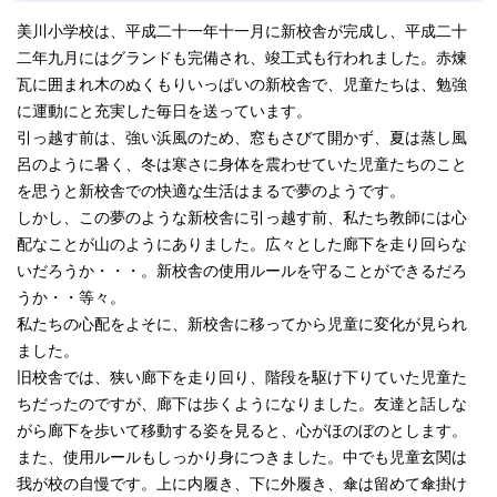
美川小学校は、平成二十一年十一月に新校舎が完成し、平成二十
二年九月にはグランドも完備され、竣工式も行われました。赤煉
瓦に囲まれ木のぬくもりいっぱいの新校舎で、児童たちは、勉強
に運動にと充実した毎日を送っています。
引っ越す前は、強い浜風のため、窓もさびて開かず、夏は蒸し風
呂のように暑く、冬は寒さに身体を震わせていた児童たちのこと
を思うと新校舎での快適な生活はまるで夢のようです。
しかし、この夢のような新校舎に引っ越す前、私たち教師には心
配なことが山のようにありました。広々とした廊下を走り回らな
いだろうか・・・。新校舎の使用ルールを守ることができるだろ
うか・・等々。
私たちの心配をよそに、新校舎に移ってから児童に変化が見られ
ました。
旧校舎では、狭い廊下を走り回り、階段を駆け下りていた児童た
ちだったのですが、廊下は歩くようになりました。友達と話しな
がら廊下を歩いて移動する姿を見ると、心がほのぼのとします。
また、使用ルールもしっかり身につきました。中でも児童玄関は
我が校の自慢です。上に内履き、下に外履き、傘は留めて傘掛け