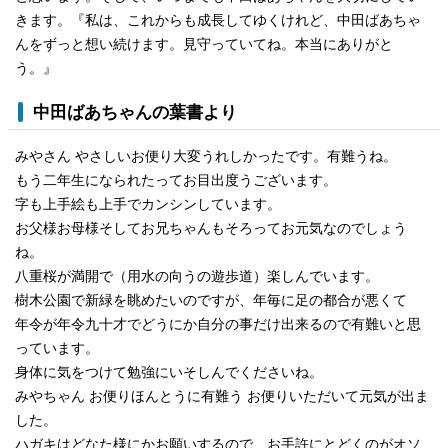
きます。『私は、これからも成長してゆくけれど、中田ばあちゃ
んをずっと想い続けます。見守っていてね。本当にありがと
う。』
中田ばあちゃんの葉書より
みやさん やさしいお便り大変うれしかったです。有難うね。
もう二年生になられたってお目出度うございます。
字も上手絵も上手でカンシンしています。
お父様お母様そしてお兄ちゃんもそろってお元気なのでしょう
ね。
八重桜が満開で（用水の向うの遊歩道）楽しんでいます。
樹木公園で新緑を眺めたいのですが、年毎に足の都合が悪くて
年令が年令九十才でどうにか自分の事だけ出来るので有難いと思
っています。
身体に気をつけて勉強にいそしんでくださいね。
みやちゃん お便りほんとうに有難う お便りいただいて元気が出ま
した。
ハガキはどなた様にかお願いするので、お手許にとどくのがオソ