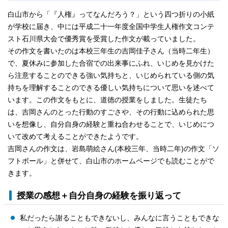
白山市から「『人権』ってなんだろう？」という四つ折りの小紙
が学校に届き、中には平成二十一年度全国中学生人権作文コンテ
スト石川県大会で優秀賞を受賞した作文が載っていました。
その作文を書いたのは本校三年生の吉岡佳子さん（当時二年生）
で、夏休みに参加した合宿での出来事にふれ、いじめを見かけた
ら注意することのできる強い気持ちと、いじめられている側の気
持ちを理解することのできる優しい気持ちについて思いを述べて
います。この作文をもとに、道徳の授業をしました。生徒たち
は、吉岡さんのとった行動のすごさや、その行動に込められた思
いを想像し、自分自身の経験と重ね合わせることで、いじめにつ
いて改めて考えることができたようです。
吉岡さんの作文は、岩島萌絵さん(本校三年、当時二年)の作文「ソ
フトボール」と併せて、白山市のホームページでも読むことがで
きます。
授業の感想＋自分自身の経験を振り返って
私だったら謝ることもできないし、みんなに言うこともできな