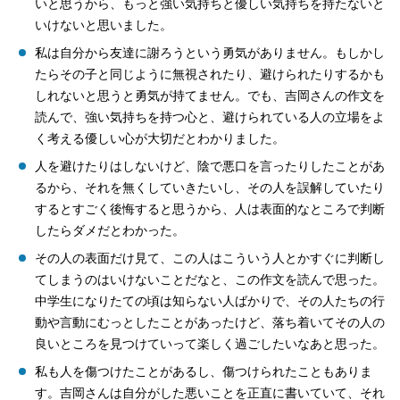
いと思うから、もっと強い気持ちと優しい気持ちを持たないと
いけないと思いました。
私は自分から友達に謝ろうという勇気がありません。もしかし
たらその子と同じように無視されたり、避けられたりするかも
しれないと思うと勇気が持てません。でも、吉岡さんの作文を
読んで、強い気持ちを持つ心と、避けられている人の立場をよ
く考える優しい心が大切だとわかりました。
人を避けたりはしないけど、陰で悪口を言ったりしたことがあ
るから、それを無くしていきたいし、その人を誤解していたり
するとすごく後悔すると思うから、人は表面的なところで判断
したらダメだとわかった。
その人の表面だけ見て、この人はこういう人とかすぐに判断し
てしまうのはいけないことだなと、この作文を読んで思った。
中学生になりたての頃は知らない人ばかりで、その人たちの行
動や言動にむっとしたことがあったけど、落ち着いてその人の
良いところを見つけていって楽しく過ごしたいなあと思った。
私も人を傷つけたことがあるし、傷つけられたこともありま
す。吉岡さんは自分がした悪いことを正直に書いていて、それ