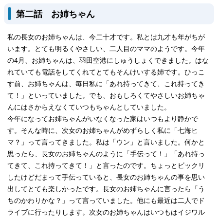
第二話 お姉ちゃん
私の長女のお姉ちゃんは、今二十才です。私とは九才も年がちが
います。とても明るくやさしい、二人目のママのようです。今年
の4月、お姉ちゃんは、羽田空港にしゅうしょくできました。はな
れていても電話をしてくれてとてもそんけいする姉です。ひっこ
す前、お姉ちゃんは、毎日私に「あれ持ってきて、これ持ってき
て！」といっていました。でも、おもしろくてやさしいお姉ちゃ
んにはさからえなくていつもちゃんとしていました。
今年になってお姉ちゃんがいなくなった家はいつもより静かで
す。そんな時に、次女のお姉ちゃんがめずらしく私に「七海ヒ
マ？」って言ってきました。私は「ウン」と言いました。何かと
思ったら、長女のお姉ちゃんのように「手伝って！」「あれ持っ
てきて、これ持ってきて！」と言ったのです。ちょっとビックリ
したけどだまって手伝っていると、長女のお姉ちゃんの事を思い
出してとても楽しかったです。長女のお姉ちゃんに言ったら「う
ちのかわりかな？」って言っていました。他にも最近は二人でド
ライブに行ったりします。次女のお姉ちゃんはいつもはイジワル