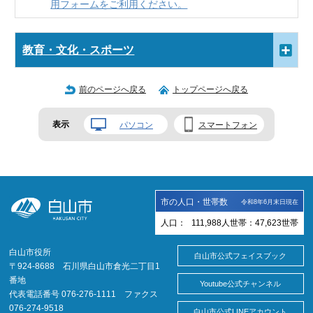
用フォームをご利用ください。
教育・文化・スポーツ
前のページへ戻る
トップページへ戻る
表示
パソコン
スマートフォン
市の人口・世帯数
令和8年6月末日現在
人口：
111,988
人
世帯：
47,623
世帯
白山市役所
白山市公式フェイスブック
〒924-8688 石川県白山市倉光二丁目1
番地
Youtube公式チャンネル
代表電話番号 076-276-1111 ファクス
076-274-9518
白山市公式LINEアカウント