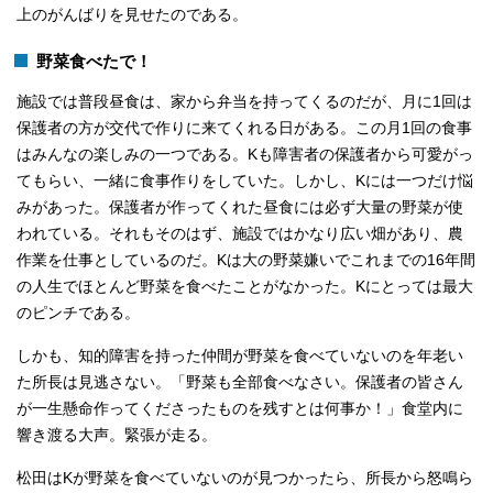
上のがんばりを見せたのである。
野菜食べたで！
施設では普段昼食は、家から弁当を持ってくるのだが、月に1回は
保護者の方が交代で作りに来てくれる日がある。この月1回の食事
はみんなの楽しみの一つである。Kも障害者の保護者から可愛がっ
てもらい、一緒に食事作りをしていた。しかし、Kには一つだけ悩
みがあった。保護者が作ってくれた昼食には必ず大量の野菜が使
われている。それもそのはず、施設ではかなり広い畑があり、農
作業を仕事としているのだ。Kは大の野菜嫌いでこれまでの16年間
の人生でほとんど野菜を食べたことがなかった。Kにとっては最大
のピンチである。
しかも、知的障害を持った仲間が野菜を食べていないのを年老い
た所長は見逃さない。「野菜も全部食べなさい。保護者の皆さん
が一生懸命作ってくださったものを残すとは何事か！」食堂内に
響き渡る大声。緊張が走る。
松田はKが野菜を食べていないのが見つかったら、所長から怒鳴ら