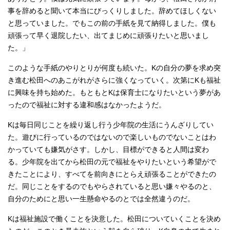
事を辞めると聞いて本当にびっくりしました。辞めてほしくない
と思っていました。でもこの前の手紙を見て納得しました。僕も
頑張って早く退院したい、出てまじめに頑張りたいと思いまし
た。」
このような手紙のやりとりが何度も続いた。Kの自分の夢を求め突
き進む松田へのあこがれがさらに強くなっていく。次第にKも福祉
に興味を持ち始めた。もともとKは保育士になりたいという夢があ
ったので福祉に対する違和感はなかったようだ。
Kは毎日同じことを繰り返し行う少年院の生活にうんざりしてい
た。遊びに行っているのではないので楽しいものでないことはわ
かっていても嫌気がさす。しかし、目標ができると人間は変わ
る。少年院を出てから松田の元で福祉をやりたいという希望がで
きたことにより、すべてを前向きにとらえ頑張ることができたの
だ。同じことをするのでもやらされていると思い嫌々やるのと、
自分のためにと思い一生懸命やるのとでは全然違うのだ。
Kは福祉施設で働くことを決意した。松田についていくことを決め