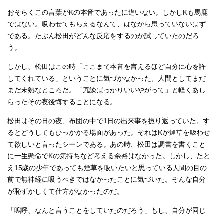
おそらくこの言葉がKの本音であったに違いない。しかしKも馬鹿
ではない。吸わせてもらえるなんて、はなから思っていないはず
である。たぶん松田がどんな反応をするのか試していたのだろ
う。
しかし、松田はこの時「ここまで本音を言えるほど自分に心を許
してくれている」ということに気づかなかった。人間としてまだ
まだ未熟なところだ。「冗談ばっかりいいやがって」と軽くあし
らったその夜後悔することになる。
松田はその日の夜、布団の中で1日の出来事を振り返っていた。す
るとどうしてもひっかかる場面があった。それはKが煙草を吸わせ
て欲しいと言ったシーンである。あの時、松田は調書を書くこと
に一生懸命でKの気持ちなど考える余裕はなかった。しかし、たと
え15歳の少年であっても煙草を吸いたいと思っている人間の目の
前で無神経に吸うべきではなかったことに気づいた。そんな自分
が恥ずかしくて仕方がなかったのだ。
「嗚呼、なんと言うことをしていたのだろう」もし、自分が同じ