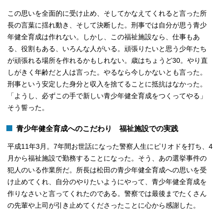
この思いを全面的に受け止め、そしてかなえてくれると言った所
長の言葉に揺れ動き、そして決断した。刑事では自分が思う青少
年健全育成は作れない。しかし、この福祉施設なら、仕事もあ
る、役割もある、いろんな人がいる。頑張りたいと思う少年たち
が頑張れる場所を作れるかもしれない。歳はちょうど30。やり直
しがきく年齢だと人は言った。やるなら今しかないとも言った。
刑事という安定した身分と収入を捨てることに抵抗はなかった。
「ようし、必ずこの手で新しい青少年健全育成をつくってやる」
そう誓った。
青少年健全育成へのこだわり 福祉施設での実践
平成11年3月。7年間お世話になった警察人生にピリオドを打ち、4
月から福祉施設で勤務することになった。そう、あの選挙事件の
犯人のいる作業所だ。所長は松田の青少年健全育成への思いを受
け止めてくれ、自分のやりたいようにやって、青少年健全育成を
作りなさいと言ってくれたのである。警察では最後までたくさん
の先輩や上司が引き止めてくださったことに心から感謝した。