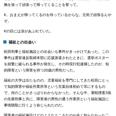
胸を張って頑張って帰ってくることを誓って。
K、おまえが帰ってくるのを待っているからな。元気で頑張るんや
ぞ。
Kの目には涙があふれていた。
福祉との出会い
松田刑事と福祉施設との出会いも事件がきっかけであった。この
事件は選挙違反取締本部に応援派遣されたときに、選挙ポスター
を頻繁に破られる事件が発生し、その時現行犯逮捕したのが、知
的障害という障害を持つ20歳の男性だった。
福祉の大学は出たものの、児童福祉を専門にしてきた松田にとっ
て知的障害や福祉作業所等という言葉自体初めて耳にするもの
で、何のことかさっぱりわからなかった。そんな中、署轄捜査3係
の先輩刑事と共に、障害者の男性の通う作業所という福祉施設に
事情聴取に行くよう命じられたのだ。
障害者の福祉施設はどのようなところなのか全く知らなかった二