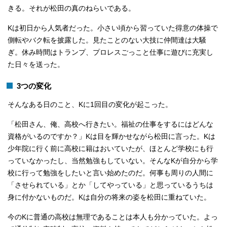
きる。それが松田の真のねらいである。
Kは初日から人気者だった。小さい頃から習っていた得意の体操で
側転やバク転を披露した。見たことのない大技に仲間達は大騒
ぎ。休み時間はトランプ、プロレスごっこと仕事に遊びに充実し
た日々を送った。
3つの変化
そんなある日のこと、Kに1回目の変化が起こった。
「松田さん、俺、高校へ行きたい。福祉の仕事をするにはどんな
資格がいるのですか？」Kは目を輝かせながら松田に言った。Kは
少年院に行く前に高校に籍はおいていたが、ほとんど学校にも行
っていなかったし、当然勉強もしていない。そんなKが自分から学
校に行って勉強をしたいと言い始めたのだ。何事も周りの人間に
「させられている」とか「してやっている」と思っているうちは
身に付かないものだ。Kは自分の将来の姿を松田に重ねていた。
今のKに普通の高校は無理であることは本人も分かっていた。よっ