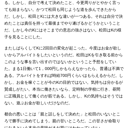
る。しかし、自分で考えて決めたこと、今更周りがとやかく言っ
ても始まらない。かつて松田も同じような道を歩んできたから
だ。しかし、松田とKには大きな違いが一つある。それは自分で決
めたことは責任を持って最後までやり遂げるかどうかということ
だ。しかし今のKにはそこまでの意志の強さはない。松田はKの様
子を見ることにした。
またしばらくしてKに2回目の変化が起こった。今度はお金が欲し
いからアルバイトをしたいというのだ。松田はKを引き取る前から
このような事を言い出すのではないかということ予想をしてい
た。まる1日働いて1，000円しかもらえなかったら、普通は不満で
ある。アルバイトをすれば時給700円くらいはもらえるからだ。し
かし、お金を稼ぐことが今のKの目的ではない。気持ちは分かるが
賛成しがたい。本当に働きたいなら、定時制の学校に行き、昼間
に正職員として働くのが筋である。しかし、Kの気持ちはそうでは
ない。遊ぶお金が欲しいだけなのだ。
都合の悪いことは「親と話しをして決めた」と松田のいないとこ
ろで勝手に決めてしまう。親の甘いところだ。この甘さが命取り
になるという本当の意味がまだ親にはわかっていない。