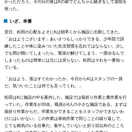
かっただろう。その日の夜はKの家でどんちゃん騒ぎをして退院を
祝った。
いざ、本番
翌日、松田の心配をよそにKは朝早くから施設に出勤してきた。
「おはようございます」あいさつもしっかりできる。少年院で訓
練したことや体に染みついた生活習慣を忘れてはならない。少し
でも間が開いてしまったら、緊張が解けてしまう。一度ゆるんで
しまったものは簡単には元には戻らない。松田はそれを一番知っ
ている。
「おはよう。道はすぐわかったか。今日からKはスタッフの一員
だ。気づいたことは何でも言ってくれ。」
松田はKに施設の中を案内した。施設では箱折り作業と農作業を行
っていた。作業生が20名。職員が4人の小さな施設である。まずは
箱折り作業からだ。作業生ができることをスタッフができないわ
けにはいかない。この作業は単純作業で同じことの繰り返しで、
とても根気のいる仕事だ。集中していないと折り目以外のところ