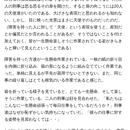
人の刑事は恐る恐るその扉を開けた。すると扉の向こうには20人
の天使達がいたのである。大げさな表現だと思われるかも知れな
い。しかし、目に映った光景はまさに天使そのものだったのだ。
（障害を持った人に対して「天使」という表現を使うと、差別だ
とか偏見だとか言われることがあるが、そうではないことを付け
加えておく。皆が一生懸命楽しそうに作業されている姿がきらき
らと輝いて見えたということである）
障害を持った方達が一生懸命作業されている。一枚の紙の折り目
を内側に折り込み、箱の形になるように組み立てていく作業であ
った。単純に見えるが手先が器用でないとできない。また、同じ
事の繰り返しはとても根気のいる作業であると感じた。
箱を折っている様子を見ていると、とても一生懸命、そして楽し
そうに作業している。二人の刑事は顔を見合わせた。「私たちは
こんなに一生懸命頑張って毎日仕事をしているだろうか？」刑事
達はなぜか恥ずかしい気持ちになっていた。「彼らの仕事に対す
る姿勢を見習わなくては・・」