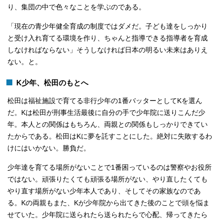
り、集団の中で色々なことを学ぶのである。
「現在の青少年健全育成の制度ではダメだ。子ども達をしっかり
と受け入れ育てる環境を作り、ちゃんと指導できる指導者を育成
しなければならない」そうしなければ日本の明るい未来はありえ
ない。と。
K少年、松田のもとへ
松田は福祉施設で育てる非行少年の1番バッターとしてKを選ん
だ。Kは松田が刑事生活最後に自分の手で少年院に送りこんだ少
年。本人との関係はもちろん、両親との関係もしっかりできてい
たからである。松田はKに夢を託すことにした。絶対に失敗するわ
けにはいかない。勝負だ。
少年達を育てる場所がないことで1番困っているのは警察やお役所
ではない。頑張りたくても頑張る場所がない、やり直したくても
やり直す場所がない少年本人であり、そしてその家族なのであ
る。Kの両親もまた、Kが少年院から出てきた後のことで頭を悩ま
せていた。少年院に送られたら送られたらで心配、帰ってきたら