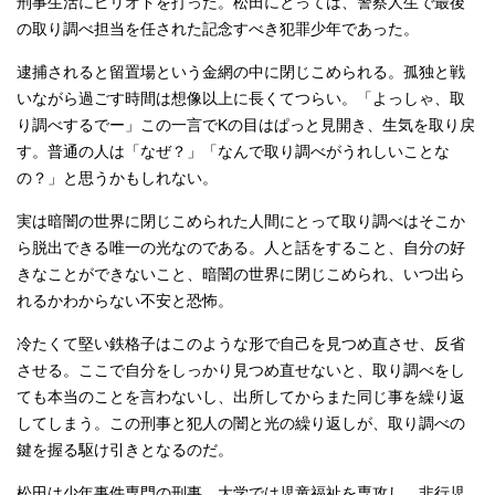
刑事生活にピリオドを打った。松田にとっては、警察人生で最後
の取り調べ担当を任された記念すべき犯罪少年であった。
逮捕されると留置場という金網の中に閉じこめられる。孤独と戦
いながら過ごす時間は想像以上に長くてつらい。「よっしゃ、取
り調べするでー」この一言でKの目はぱっと見開き、生気を取り戻
す。普通の人は「なぜ？」「なんで取り調べがうれしいことな
の？」と思うかもしれない。
実は暗闇の世界に閉じこめられた人間にとって取り調べはそこか
ら脱出できる唯一の光なのである。人と話をすること、自分の好
きなことができないこと、暗闇の世界に閉じこめられ、いつ出ら
れるかわからない不安と恐怖。
冷たくて堅い鉄格子はこのような形で自己を見つめ直させ、反省
させる。ここで自分をしっかり見つめ直せないと、取り調べをし
ても本当のことを言わないし、出所してからまた同じ事を繰り返
してしまう。この刑事と犯人の闇と光の繰り返しが、取り調べの
鍵を握る駆け引きとなるのだ。
松田は少年事件専門の刑事。大学では児童福祉を専攻し、非行児