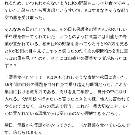
れるため、いつもわからないようにKの野菜をこっそり食べてやっ
ていた。怒られたら可哀想という甘い情。Kはすまなさそうな顔で
空の器を受け取った。
そんなある日のことである。その日も保護者の皆さんがおいしい
手料理を作ってくれていた。いつものように食堂には山盛りの野
菜が置かれている。松田はKの野菜を食べてやろうとKの方を見る
とKが松田の目を見てニヤッと笑ったのだ？次の瞬間Kは松田に空
っぽの皿を見せたのだ。そこには山盛りの野菜サラダがあったは
ず？？
「野菜食べたで！！」Kはさもうれしそうな表情で松田に言った。
16年間の自分の課題を自分自身で乗り越えた瞬間だった。これが
集団における教育力である。周りを見て学習し、自分の中に取り
入れる。Kが高校へ行きたいと言ったときと同様、他人に言われて
やるのではなく、自らの意志で行う、これが一番大切なこと。い
かに置かれている環境で人は変わるのかが理解できるだろう。
翌日、母親から電話がかかってきた。「Kが野菜を食べているんで
す。信じられません」