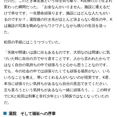
たのだ。このとき暴走族という殻を自ら破り、K自身の力で生まれ
変わった瞬間だった。「お金なんかいりません。施設に通えるだ
けで幸せです。一生懸命頑張ります。施設にはどんな人たちがい
るのですか？」退院後の行き先がほとんど決まらない院生の中、K
は施設の写真を眺めながらワクワクしながら残りの生活を送っ
た。
松田の手紙にはこうつづっていた。
「失敗や間違いは誰に出もあるものです。大切なのは間違いに気
づいた時に自分の力でやり直すことです。人から言われたからで
はなく自分の気持ちの中で頑張ろうと心から思うことなのです。
でも、今の社会の中では頑張りたくても頑張る場所がない、いろ
いろなことを教え、導いてくれる人がいないのが現実です。K君、
本当に頑張りたい気持ちがあるなら自分の意志できてください。
立ち直ろうという気持ちがあるなら一緒に頑張ろう。」 この時す
でにKと松田は刑事と非行少年という関係ではなくなっていたの
だ。
退院 そして福祉への序章