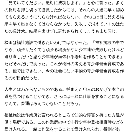
「見ていてください。絶対に成功します。」と心に誓った。多く
の反対を押し切って勝負したからには、それらの人達に早く認め
てもらえるようにならなければならない。それには目に見える結
果を早く出さなくてはならなかった。失敗して消えていくのはた
だの負け犬。結果を出せずに忘れさられてしまうもまた同じ。
松田は福祉施設で働きたいわけではなかった。「福祉施設の中で
なら、頑張りたくても頑張る場所がない少年達や失敗したけれど
遣り直したいと思う少年達が頑張れる場所を作ることができる」
ただそれだけであった。これが松田の考える青少年健全育成であ
る。他ではできない、今の社会にない本物の青少年健全育成を作
るのが目的だった。
人生とはわからないものである。捕まえた犯人のおかげで本当の
道を見つけることができ、さらには一緒に仕事をすることになる
なんて。普通は考えつかないことだろう。
福祉施設は作業所と言われるところで知的な障害を持った方達が
働く場所である。この作業所の中で非行少年や登校拒否時などを
受け入れる。一緒に作業をすることで受け入れられ、役割があ