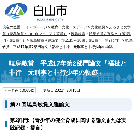
現在の位置：
トップページ
>
教育・文化・スポーツ
>
文化振興
>
ふるさと文学
賞（暁烏敏賞・白山市ジュニア文芸賞）
>
暁烏敏賞
>
暁烏敏賞入選論文（第1部
門・第2部門）
>
暁烏敏賞入選論文（第21回～30回：第1部門・第2部門）
> 暁烏
敏賞 平成17年第2部門論文「福祉と非行 元刑事と非行少年の軌跡」
暁烏敏賞 平成17年第2部門論文「福祉と
非行 元刑事と非行少年の軌跡」
更新日 2022年2月15日
ページ番号1002562
第21回暁烏敏賞入選論文
第2部門:【青少年の健全育成に関する論文または実
践記録・提言】