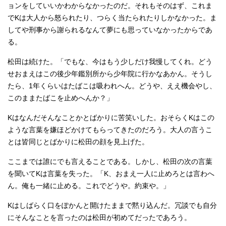
ョンをしていいかわからなかったのだ。それもそのはず、これま
でKは大人から怒られたり、つらく当たられたりしかなかった。ま
してや刑事から謝られるなんて夢にも思っていなかったからであ
る。
松田は続けた。「でもな、今はもう少しだけ我慢してくれ。どう
せおまえはこの後少年鑑別所から少年院に行かなあかん。そうし
たら、1年くらいはたばこは吸われへん。どうや、ええ機会やし、
このままたばこを止めへんか？」
Kはなんだそんなことかとばかりに苦笑いした。おそらくKはこの
ような言葉を嫌ほどかけてもらってきたのだろう。大人の言うこ
とは皆同じとばかりに松田の顔を見上げた。
ここまでは誰にでも言えることである。しかし、松田の次の言葉
を聞いてKは言葉を失った。「K、おまえ一人に止めろとは言わへ
ん。俺も一緒に止める。これでどうや。約束や。」
Kはしばらく口をぽかんと開けたままで黙り込んだ。冗談でも自分
にそんなことを言ったのは松田が初めてだったであろう。