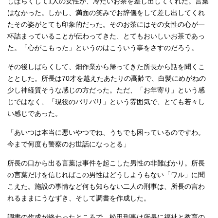
しばらくして1人の女性が、冷たいお茶を差し出してくれた。言葉
はなかった。しかし、満面の笑みでお辞儀をして差し出してくれ
たその姿がとても印象的だった。そのお茶にはその女性の心が一
杯詰まっていることが伝わってきた、とてもおいしいお茶であっ
た。「心がこもった」というのはこういう事をさすのだろう。
その後しばらくして、畑作業から帰ってきた所長から話を聞くこ
ととした。所長は70才を越えたあたりの高齢で、白髪にめがねの
少し神経質そうな感じの方だった。ただ、「お年寄り」という感
じではなく、「現役のバリバリ」という雰囲気で、とても若々し
い感じであった。
「あいつは本当に悪いやつでね、うちでも困っているのですわ。
今まで何度も警察のお世話になっとる」
所長の口から出る言葉は事件を起こした男性の非難ばかり。所長
の言葉だけを信じればこの男性はどうしようもない「ワル」に聞
こえた。施設の事情など何も知らない二人の刑事は、所長の言わ
れるままにうなずき、そして調書を作成した。
調書の作成が終わったところで、松田刑事は所長に福祉と教育の