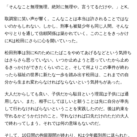
「そんなこと無理無理。絶対に無理や。言うてるだけや。」とK。
取調室に笑い声が響く。こんなことは本当は許されることではな
いのかもしれない。しかし、刑事も被疑少年も同じ人間。そんな
やりとりを通して信頼関係は築かれていく。このことをきっかけ
にKは松田にさらに心を開いていった。
松田刑事は別にKのためにたばこをやめてあげるなどという気持ち
はさらさら思っていない。いつか止めようと思っていたから止め
るきっかけができたくらいのこと。そして何よりこの事件が終わ
ったら福祉の世界に新たな一歩を踏み出す松田は、これまでの自
分から生まれ変わらなければならないという気持ちがあった。
大人だからしても良い、子供だから駄目という理屈は子供には通
用しない。また、相手にしてほしいと願うことは先に自分が率先
して行わなければらないということを実践したのだ。後は約束を
守れるかどうかだけのこと。守れなければ口先だけのただの大人
で終わってしまう。それでは何の意味もないのだ。
そして、10日間の拘留期間が終わり、Kは少年鑑別所に送られた。