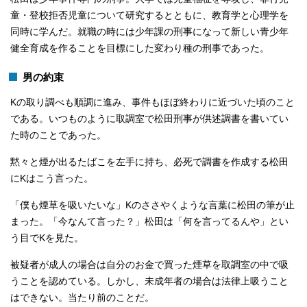
童・登校拒否児童について研究するとともに、教育学と心理学を
同時に学んだ。就職の時には少年課の刑事になって新しい青少年
健全育成を作ることを目標にした変わり種の刑事であった。
男の約束
Kの取り調べも順調に進み、事件もほぼ終わりに近づいた頃のこと
である。いつものように取調室で松田刑事が供述調書を書いてい
た時のことであった。
黙々と煙が出るたばこを左手に持ち、必死で調書を作成する松田
にKはこう言った。
「僕も煙草を吸いたいな」Kのささやくような言葉に松田の筆が止
まった。「今なんて言った？」松田は「何を言ってるんや」とい
う目でKを見た。
被疑者が成人の場合は自分のお金で買った煙草を取調室の中で吸
うことを認めている。しかし、未成年者の場合は法律上吸うこと
はできない。当たり前のことだ。