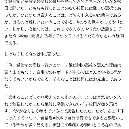
て通信制と定時制の高校の資料を持ってきてどちらがよいかを松
田に聞いた。どちらも行ったことのない松田には難しい選択であ
ったが、ひとつだけ言えることは、どちらも入るのは簡単である
が、出るのは難しいということである。Kのやる気をかってやりた
い。しかし、心配なのは、これまでさんざんやりたい放題をして
きたKに本当に最後まで続けてやっていけるのだろうかという疑問
である。
しばらくしてKは松田に言った。
「俺、通信制の高校へ行きます。」通信制の高校を選んだ理由は
言うまでもなく、自宅でのレポートが中心でほとんど学校に行か
なくてもいいからである。そんなことは松田にはお見通しであっ
た。
「楽することばっかり考えてたらあかんぞ。よっぽど気合いを入
れて勉強しなかったら絶対に卒業できないぞ」松田が檄を飛ば
す。Kがかなり甘く考えているので忠告したのだ。だが、あまり耳
には入っていない。自信過剰のKは自分は何でもできると勘違いし
ている部分が多く見える。実はこの勘違いが怖いところなのであ