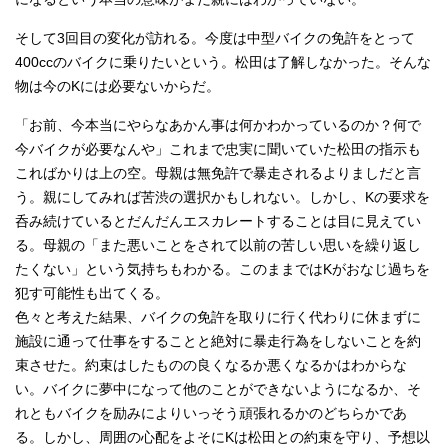
そして3回目の変化が訪れる。今度は中型バイクの免許をとって
400ccのバイクに乗りたいという。松田は了解しなかった。そんな
物は今のKには必要ないからだ。
「お前、今本当にやらなあかん事は何かわかっているのか？何で
今バイクが必要なんや」これまで忠実に聞いていた松田の指示も
こればかりは上の空。母親は無免許で暴走されるよりましだと言
う。親にしてみれば苦渋の選択かもしれない。しかし、Kの要求を
呑み続けているとだんだんエスカレートすることは目に見えてい
る。母親の「また悪いことをされて以前の苦しい思いを繰り返し
たくない」という気持ちもわかる。このままではKがおなじ過ちを
犯す可能性も出てくる。
色々と考えた結果、バイクの免許を取りに行く代わりに休まずに
施設に通って仕事をすることと絶対に暴走行為をしないことを約
束させた。約束はしたものの良くなるか悪くなるかはわからな
い。バイクに夢中になって他のことができないようになるか、そ
れともバイクを励みによりいっそう頑張れるかのどちらかであ
る。しかし、周囲の心配をよそにKは松田との約束を守り、予想以