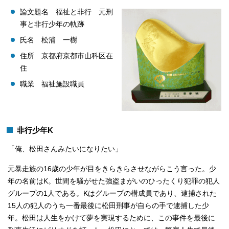
論文題名 福祉と非行 元刑
事と非行少年の軌跡
氏名 松浦 一樹
住所 京都府京都市山科区在
住
職業 福祉施設職員
非行少年K
「俺、松田さんみたいになりたい」
元暴走族の16歳の少年が目をきらきらさせながらこう言った。少
年の名前はK。世間を騒がせた強盗まがいのひったくり犯罪の犯人
グループの1人である。Kはグループの構成員であり、逮捕された
15人の犯人のうち一番最後に松田刑事が自らの手で逮捕した少
年。松田は人生をかけて夢を実現するために、この事件を最後に