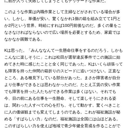
に筋が入って失敗してしまうとてもデリケートな作業だ。
このような作業は内職作業として主婦などがされている場合が多
い。しかし、単価が安い。驚くなかれ1個の箱を組み立てて1円と
か2円という世界。時給にすれば100円前後なのだ。多くの量をこ
なさなければならないので広い場所を必要とするため、家庭では
なかなか困難である。
Kは思った。「みんななんて一生懸命仕事をするのだろう。しかも
こんなに楽しそうに」これは松田が選挙違反事件でこの施設に始
めてきた時に感じたことと全く同じであった。Kはいくら頑張って
も障害を持った仲間の箱折りのスピードに追いつけない。正直な
ところ、ある種見下している部分があった。まさか障害者が自分
より仕事ができるとは思わなかったのだ。たとえ工賃の安い作業
でも障害を持った人たちができる作業は多くはない。それでも
今、目の前にある仕事を一生懸命、そして楽しそうにされる姿
は、関わった人すべての心を打ち、そして動かす。驚くべきこと
に人の価値観までも変えてしまうのである。これが福祉施設が秘
める「すばらしい力」なのだ。福祉施設は全国には山ほどある。
このすばらしい力を使えば地域で青少年健全育成を作ることがで