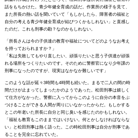
話をもちかけた。青少年健全育成の話だ。作業所の様子を見て、
また所長の熱い話を聞いていて「もしかしたら、障害者の福祉と
自分の考える青少年健全育成が結びつくかもしれない」と直感し
たのだ。これも刑事の勘？なのかもしれない。
「所長さんは今の子供達の教育や福祉についてどのようなお考え
を持っておられますか？」
「私は失敗してもやり直したい、頑張りたいと思う子供達が頑張
れる場所をつくりたいのです。そのために警察官になり少年課の
刑事になったのですが、現実はなかなか難しいです」
このような話が延々3時間も4時間も続いた。まるで二人の間の時
間だけが止まってしまったかのようであった。松田刑事は嬉しく
て仕方がなかった。警察に入ってからこのように自分の本音をぶ
つけることができる人間が周りにいなかったからだ。もしかする
とこの年老いた所長に自分と同じ臭いを感じたのかもしれない。
「福祉も教育もこのままではいけない。何とかしなければならな
い」と松田刑事は熱く語った。この時松田刑事は自分が刑事であ
ることを完全に忘れていた。