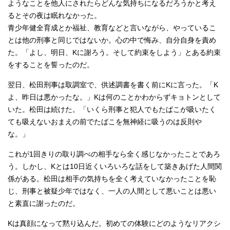
ようなことを他人にされたらどんな気持ちになるだろうかと考え
るとその夜は眠れなかった。
青少年健全育成とか福祉、教育などと言いながら、やっているこ
とは他の刑事と同じではないか。心の中で悔み、自分自身を責め
た。「よし、明日、Kに謝ろう。そして約束をしよう」とある約束
をすることを誓ったのだ。
翌日、松田刑事は取調室で、供述調書を書く前にKに言った。「K
よ、昨日は悪かったな。」Kは何のことかわからずキョトンとして
いた。松田は続けた。「いくら刑事と犯人でもたばこが吸いたく
ても吸えないおまえの前でたばこを無神経に吸うのは反則や
な。」
これが1回きりの取り調べの相手なら全く感じなかったことであろ
う。しかし、Kとは10日近くいろいろな話をして築きあげた人間関
係がある。松田は相手の気持ちを全く考えていなかったことを恥
じ、刑事と被疑少年ではなく、一人の人間として悪いことは悪い
と素直に謝ったのだ。
Kは真顔になって黙り込んだ。初めての体験にどのようなリアクシ