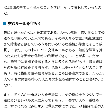
Kは集団の中で日々色々なことを学び、そして吸収していったの
だ。
交通ルールを守ろう
先にも述べたがKは元暴走族である。ルール無用、怖い者なしで公
道を走り回っていた人間である。そのやんちゃ坊主が福祉施設に
きて障害者と接しているうちにいろいろな感情が芽生えそして成
長してきた。その中の一つに交通ルールがある。知的な障害を持
った人たちは安全か危険かの判断ができないことが多い。だか
ら、施設では集団で外出するときに多くの危険があり、職員達は
その対応に神経をすり減らす。危険とは車やバイクなどのことで
あり、特に横断歩道や信号があるところは要注意である。たった3
人で20名の障害を持った人たちの安全を確保することは容易では
ない。
まず、歩くのが一番遅い人を先頭にし、その横に手をつないで一
緒に歩けるレベルの人に入ってもらう。一番早い人を一番後ろ
に、すぐに列をはみ出す人は職員の横につけた。2列縦隊で前の人