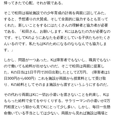
帰ってきたで心配。それが親である。
そこで松田は福祉施設での少年育成の計画を両親に話してみた。
すると、予想通りの大賛成。そして全面的に協力するとも言って
くれた。新しいことをするにはたくさんの理解者と協力者が必要
である。「松田さん、お願いします。Kにはあなたの力が必要なの
です。そしてKのようにあなたを必要としている子供たちがたくさ
んいるのです。私たちはKのためになるのならなんでも協力しま
す。」
しかし、問題が一つあった。Kは障害者でもないし、職員でもない
ので働いても給料が出せないのだ。そこで松田は両親に提案し
た。Kの日当は1日千円で20日出勤したとして2万円。（障害者は1
日300円から600円）これを施設が両親から授業料として受け取
り、Kの給料としてそのまま施設から渡すというふうにするのだ。
その代わり両親はKに一切お小遣いを渡さないことを約束し、Kは
もらった給料で全てをやりくりする。サラリーマンの小遣いが2万
円程度という額から見てKにとって少し多い。しかし、毎日一生懸
命働いている手当としては少ない。両親から見れば施設は職場と