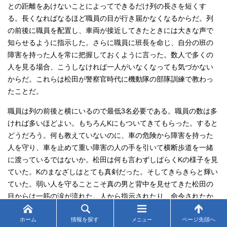
との距離をあけないことによってできるだけ列の長さを短くす
る。長くなればなるほど職員の目が行き届かなくなるからだ。列
の前後に職員を配置し、車両が接近してきたときには大きな声で
知らせるように指示した。さらに職員に班長を命じ、自分の班の
障害を持った人を常に把握しておくように言った。数人で多くの
人を見る場合、こうしなければ一人がいなくなっても気づかない
からだ。これらは松田が警察官時代に機動隊の部隊訓練で教わっ
たことだ。
職員は列の前後と横にいるので最低3名必要である。職員の数は多
ければ多いほどよい。もちろんKにもついてきてもらった。すると
どうだろう。何も教えていないのに、車の危険から障害を持った
人を守り、車を止めて重い障害の人の手を引いて横断歩道を一緒
に渡っているではないか。松田は何も言わずしばらくKの様子を見
ていた。Kのまなざしはとても真剣だった。そしてきらきらと輝い
ていた。弱い人を守ることこそ真の男と背中を見せてきた松田の
目からは一筋の涙が流れた。人から指示されたり、命令されたか
らではない。自分で考え自分で行動したことにKのめまぐるしい成
ホーム
情報を探す
ページ先頭へ
長を見た。頼もしいKの姿にはもうルール無視の暴走族の面影はな
メニュー