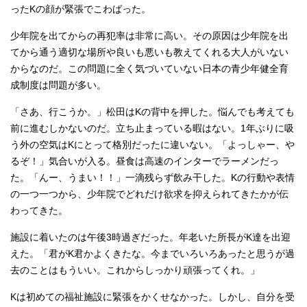
ったKの顔が緊張でこわばった。
少年院を出てからの再犯率は非常に高い。その原因は少年院を出
てから通う適切な場所や良いも悪いも教えてくれる大人がいない
からなのだ。この問題に全く気づいていない日本の青少年健全育
成制度は問題が多い。
「さあ、行こうか。」松田はKの背中を押した。悩んでも考えても
前に進むしかないのだ。立ち止まっている暇はない。1年ぶりに吸
う外の空気はKにとって格別だったに違いない。「よっしゃー、や
るぞ！」気合いが入る。昼食は高速のインターでラーメンだっ
た。「んー、うまい！！」一滴残らず飲み干した。Kの行動や表情
の一つ一つから、少年院でどれだけ欲求を抑えられてきたかが伝
わってきた。
施設に着いたのは午後3時過ぎだった。年老いた所長がK達を出迎
えた。「君がK君かよくきたな。今までいろいろあったと思うが過
去のことはもういい。これからしっかり頑張ってくれ。」
Kは初めての福祉施設に緊張をかくせなかった。しかし、自分を受