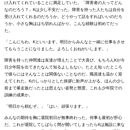
け入れてくれていることに満足していた。「障害者の人ってどん
なのだろう？」Kは少し不安だった。障害を持った人たちは自分を
受け入れてくれるのだろうか。どうやって話をすればいいのだろ
うか。小さな胸ははち切れんばかり。こんな経験は初めてだっ
た。
「こんにちわ。Kといいます。明日からみんなと一緒に仕事をさせ
てもらうことになりました。よろしくおねがいします。」
障害を持った仲間達は友達が増えたことで大喜び。もちろんKが今
日少年院を出てきたなんて知るよしもない。たとえ知ったところ
で彼らにはそんなことは関係ないことなのだ。職員達も温かく迎
えてくれた。Kのしっかりとした挨拶に歓声が上がる。ほんの少し
前まで暴走族だったとは思えない姿勢と態度。これも少年院での
訓練の成果か。
「明日から頼むぞ。」「はい、頑張ります。」
みんなの期待を胸に退院初日が無事終わった。何事も最初が肝心
だ。これが退院してしばらく間が開いてしまったらKは施設に来な