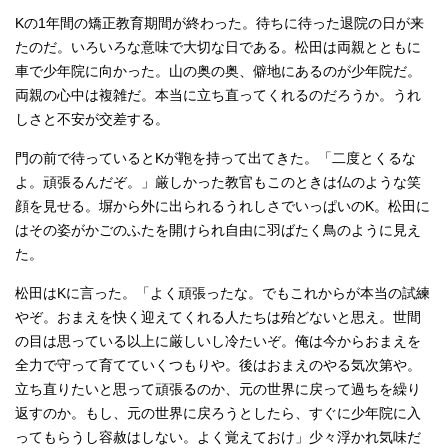
Kの1年間の矯正教育期間が終わった。待ちに待った退院の日が来
たのだ。いろいろな意味で大切な日である。松田は両親とともに
車で少年院に向かった。山の奥の奥、僻地にあるのが少年院だ。
両親の心中は複雑だ。本当に立ち直ってくれるのだろうか。うれ
しさと不安が交差する。
門の前で待っているとKが鞄を持って出てきた。「二度とくるな
よ。頑張るんだぞ。」厳しかった教官もこのときは仏のような笑
顔を見せる。塀から外に出られるうれしさでいっぱいのK。松田に
はその姿がかごのふたを開けられ自由に羽ばたく鳥のように見え
た。
松田はKに言った。「よく頑張ったな。でもこれからが本当の試練
やぞ。おまえを快く迎えてくれる人たちは殆どないと思え。世間
の目は思っている以上に厳しいし冷たいぞ。俺は今からおまえを
全力で守って育てていくつもりや。後はおまえのやる気次第や。
立ち直りたいと思って頑張るのか、元の世界に戻って過ちを繰り
返すのか。もし、元の世界に戻ろうとしたら、すぐに少年院に入
ってもらうし容赦はしない。よく覚えておけ」少々浮かれ気味だ