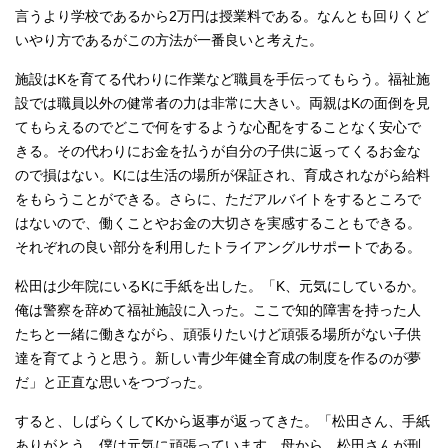
言うより学校であるから2万円は授業料である。なんとも回りくど
いやり方であるがこの方法が一番良いと考えた。
施設はKを育てる代わりに作業など職員を手伝ってもらう。福祉施
設では職員以外の健常者の力は非常に大きい。両親はKの面倒を見
てもらえるのでどこで何をするような心配をすることなく安心で
きる。その代わりにお金を払うが自分の子供に返ってくるお金な
ので損はない。Kには生活の場所が保証され、育成されながら給料
をもらうことができる。さらに、ただアルバイトをするところで
はないので、働くことやお金の大切さを実感することもできる。
それぞれの良い部分を利用したトライアングルサポートである。
松田は少年院にいるKに手紙を出した。「K、元気にしているか。
俺は警察を辞めて福祉施設に入った。ここで知的障害を持った人
たちと一緒に働きながら、頑張りたいけど頑張る場所がない子供
達を育てようと思う。新しい青少年健全育成の制度を作るのが夢
だ」と正直な思いをつづった。
すると、しばらくしてKから返事が返ってきた。「松田さん、手紙
ありがとう。僕は元気に頑張っています。母から、松田さんが刑