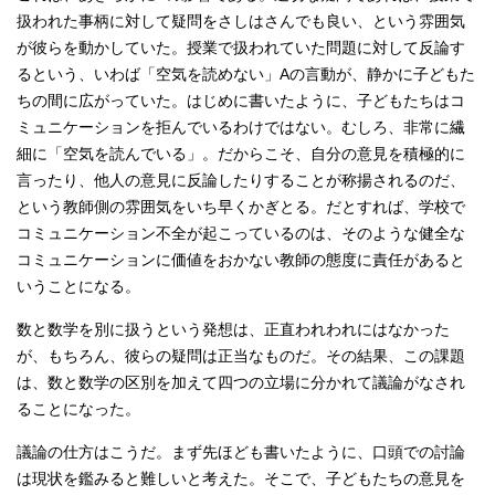
扱われた事柄に対して疑問をさしはさんでも良い、という雰囲気
が彼らを動かしていた。授業で扱われていた問題に対して反論す
るという、いわば「空気を読めない」Aの言動が、静かに子どもた
ちの間に広がっていた。はじめに書いたように、子どもたちはコ
ミュニケーションを拒んでいるわけではない。むしろ、非常に繊
細に「空気を読んでいる」。だからこそ、自分の意見を積極的に
言ったり、他人の意見に反論したりすることが称揚されるのだ、
という教師側の雰囲気をいち早くかぎとる。だとすれば、学校で
コミュニケーション不全が起こっているのは、そのような健全な
コミュニケーションに価値をおかない教師の態度に責任があると
いうことになる。
数と数学を別に扱うという発想は、正直われわれにはなかった
が、もちろん、彼らの疑問は正当なものだ。その結果、この課題
は、数と数学の区別を加えて四つの立場に分かれて議論がなされ
ることになった。
議論の仕方はこうだ。まず先ほども書いたように、口頭での討論
は現状を鑑みると難しいと考えた。そこで、子どもたちの意見を