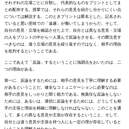
それぞれの立場ごとに分類し、代表的なものをプリントとしてま
とめ配布する。授業では、それらの意見を紹介し分かりにくい点
については解説する。このときプリントは匿名とした。記名され
ていると悪い意味での「遠慮」が働いてしまうからだ。そして、
自分の意見・立場を確認させた上で、自分とは異なる意見・立場
の人をプリントの中から一人選んで反論をさせる。その際注意す
べきなのは、違う立場の意見を繰り返すのではなく、相手の理由
を批判するということである。
ここであえて「反論」するということに強調点をおいたのは、二
つの理由がある。
第一に、反論をするためには、相手の意見を丁寧に理解する必要
があるということだ。健全なコミュニケーションに必要なのは、
相手の意見をしっかりと聞く能力である。無責任な反論をしない
ためには、あるいは、適切に反論をするためには、どうしても相
手の主張と理由を精確に理解しなければならない。このことを通
して、多くの異なる意見や主張が存在するということ、そして、
自分とは違う意見や主張を持つ人にも一定の理が存在していると
いうことを理解させたかった。