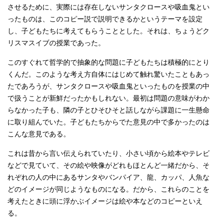
させるために、実際には存在しないサンタクロースや吸血鬼とい
ったものは、このコピー説で説明できるかというテーマを設定
し、子どもたちに考えてもらうこととした。それは、ちょうどク
リスマスイブの授業であった。
このすぐれて哲学的で抽象的な問題に子どもたちは積極的にとり
くんだ。このような考え方自体にはじめて触れ驚いたこともあっ
たであろうが、サンタクロースや吸血鬼といったものを授業の中
で扱うことが新鮮だったかもしれない。最初は問題の意味がわか
らなかった子も、隣の子とひそひそと話しながら課題に一生懸命
に取り組んでいた。子どもたちからでた意見の中で多かったのは
こんな意見である。
これは昔から言い伝えられていたり、小さい頃から絵本やテレビ
などで見ていて、その絵や映像がどれもほとんど一緒だから、そ
れぞれの人の中にあるサンタやバンパイア、龍、カッパ、人魚な
どのイメージが同じようなものになる。だから、これらのことを
考えたときに頭に浮かぶイメージは絵や本などのコピーといえ
る。