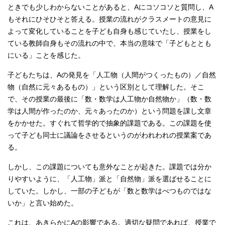
ときでも少しわからないことがあると、Aにコソコソと質問し、A
もそれにひそひそと答える。授業の流れがクラスメートの意見に
よって変化していることを子ども自身も感じていたし、授業をし
ている教師自身もその流れの中で、本当の意味で「子どもととも
にいる」ことを感じた。
子どもたちは、Aの発見を「人工物（人間がつくったもの）／自然
物（自然に元々あるもの）」という区別として理解した。そこ
で、その授業の最後に「数・数学は人工物か自然物か」（数・数
学は人間が作ったのか、元々あったのか）という問題を課し文章
をかかせた。すぐれて哲学的で抽象的課題である。この課題を使
って子ども同士に議論をさせるというのがわれわれの授業案であ
る。
しかし、この課題についても意外なことが起きた。課題では分か
りやすいように、「人工物」派と「自然物」派を選ばせることに
していた。しかし、一部の子どもが「数と数学はべつものではな
いか」と言い始めた。
これは、あきらかにAの影響である。適切な疑問であれば、授業で