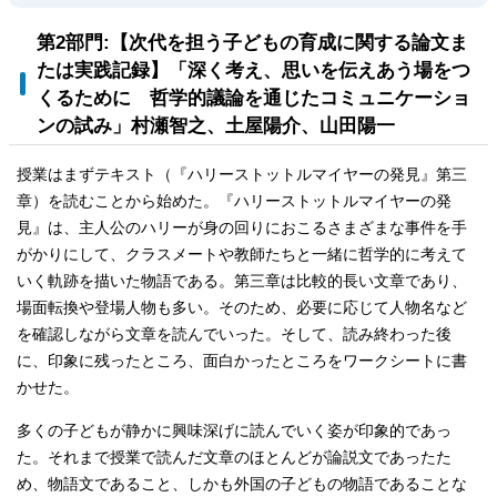
第2部門:【次代を担う子どもの育成に関する論文ま
たは実践記録】「深く考え、思いを伝えあう場をつ
くるために 哲学的議論を通じたコミュニケーショ
ンの試み」村瀬智之、土屋陽介、山田陽一
授業はまずテキスト（『ハリーストットルマイヤーの発見』第三
章）を読むことから始めた。『ハリーストットルマイヤーの発
見』は、主人公のハリーが身の回りにおこるさまざまな事件を手
がかりにして、クラスメートや教師たちと一緒に哲学的に考えて
いく軌跡を描いた物語である。第三章は比較的長い文章であり、
場面転換や登場人物も多い。そのため、必要に応じて人物名など
を確認しながら文章を読んでいった。そして、読み終わった後
に、印象に残ったところ、面白かったところをワークシートに書
かせた。
多くの子どもが静かに興味深げに読んでいく姿が印象的であっ
た。それまで授業で読んだ文章のほとんどが論説文であったた
め、物語文であること、しかも外国の子どもの物語であることな