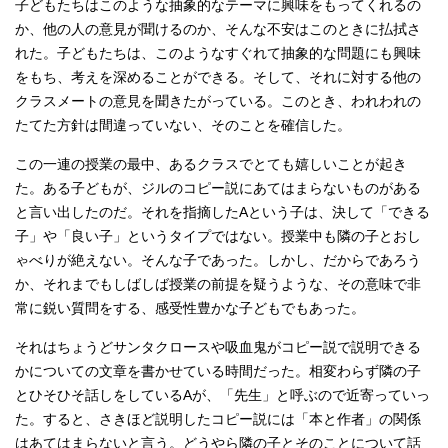
子どもたちはこのような抽象的なテーマに興味をもってくれるの
か、他の人の意見が聞けるのか、そんな不安はこのときに払拭さ
れた。子どもたちは、このようなすぐれて抽象的な問題にも興味
をもち、考えを深めることができる。そして、それに対する他の
クラスメートの意見を聞きたがっている。このとき、われわれの
たてた方針は間違っていない、そのことを確信した。
この一連の授業の最中、あるクラスでとても嬉しいことが起き
た。ある子どもが、ジルのコピー説にあてはまらないものがある
と言い出したのだ。それを指摘したAという子は、決して「できる
子」や「良い子」というタイプではない。授業中も隣の子とおし
ゃべりが絶えない。そんな子であった。しかし、だからであろう
か、それまでもしばしば授業の前提を疑うような、その意味で非
常に鋭い質問をする、感受性豊かな子どもでもあった。
それはちょうどサンタクロースや吸血鬼がコピー説で説明できる
かについての文章を書かせている時間だった。相変わらず隣の子
とひそひそ話しをしているAが、「先生」と呼ぶので近寄っていっ
た。すると、さきほど説明したコピー説には「本と作者」の関係
はあてはまらないと言う。どうやら隣の子とそのことについて話