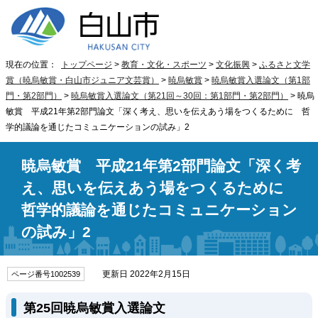
現在の位置：
トップページ
>
教育・文化・スポーツ
>
文化振興
>
ふるさと文学
賞（暁烏敏賞・白山市ジュニア文芸賞）
>
暁烏敏賞
>
暁烏敏賞入選論文（第1部
門・第2部門）
>
暁烏敏賞入選論文（第21回～30回：第1部門・第2部門）
> 暁烏
敏賞 平成21年第2部門論文「深く考え、思いを伝えあう場をつくるために 哲
学的議論を通じたコミュニケーションの試み」2
暁烏敏賞 平成21年第2部門論文「深く考
え、思いを伝えあう場をつくるために
哲学的議論を通じたコミュニケーション
の試み」2
更新日 2022年2月15日
ページ番号1002539
第25回暁烏敏賞入選論文