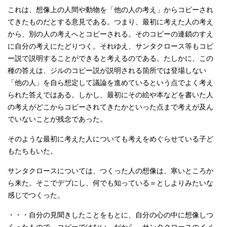
これは、想像上の人間や動物を「他の人の考え」からコピーされ
てきたものだとする意見である。つまり、最初に考えた人の考え
から、別の人の考えへとコピーされる。そのコピーの連鎖のすえ
に自分の考えにたどりつく。それゆえ、サンタクロース等もコピ
ー説で説明することができると考えるのである。たしかに、この
種の答えは、ジルのコピー説が説明される箇所では登場しない
「他の人」を自ら想定して議論を進めているという点でよく考え
られた答えではある。しかし、最初にその絵や本などを書いた人
の考えがどこからコピーされてきたかといった点まで考えが及ん
でいないことが残念であった。
そのような最初に考えた人についても考えをめぐらせている子ど
もたちもいた。
サンタクロースについては、つくった人の想像は、寒いところか
ら来た。そこでデブにし、何でも知っている＝としよりみたいな
感じでつくった。
・・・自分の見聞きしたことをもとに、自分の心の中に想像しつ