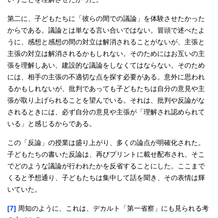
第二に、子どもたちに「彼らの間での議論」を体験させたかった
からである。議論とは単なる言い合いではない。冒頭で述べたよ
うに、感想と感想の間の対立は解消されることがないが、主張と
主張の対立は解消されるかもしれない。そのためにはお互いの主
張を理解しあい、建設的な議論をしなくてはならない。そのため
には、相手の主張の不適切な点を探す必要がある。意外に思われ
るかもしれないが、批判であっても子どもたちは自分の意見や主
張が取り上げられることを望んでいる。それは、批判や反論がな
されるときには、必ず自分の意見や主張が「理解され認められて
いる」と感じるからである。
この「反論」の授業は盛り上がり、多くの論点が明確化された。
子どもたちの書いた反論は、再びプリントに載せ配布され、そこ
でどのような議論が行われたかを反省することにした。ここまで
くると予想通り、子どもたちは集中して話を聞き、その表情は輝
いていた。
[7]
周知のように、これは、デカルト「第一省察」にも見られる考