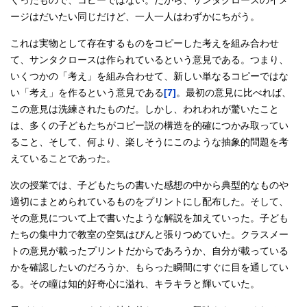
くったもので、コピーではない。だから、サンタクロースのイメ
ージはだいたい同じだけど、一人一人はわずかにちがう。
これは実物として存在するものをコピーした考えを組み合わせ
て、サンタクロースは作られているという意見である。つまり、
いくつかの「考え」を組み合わせて、新しい単なるコピーではな
い「考え」を作るという意見である
[7]
。最初の意見に比べれば、
この意見は洗練されたものだ。しかし、われわれが驚いたこと
は、多くの子どもたちがコピー説の構造を的確につかみ取ってい
ること、そして、何より、楽しそうにこのような抽象的問題を考
えていることであった。
次の授業では、子どもたちの書いた感想の中から典型的なものや
適切にまとめられているものをプリントにし配布した。そして、
その意見について上で書いたような解説を加えていった。子ども
たちの集中力で教室の空気はぴんと張りつめていた。クラスメー
トの意見が載ったプリントだからであろうか、自分が載っている
かを確認したいのだろうか、もらった瞬間にすぐに目を通してい
る。その瞳は知的好奇心に溢れ、キラキラと輝いていた。