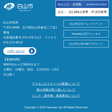
市の人口・世帯数
令和8年6月末日現在
人口：
111,988
人
世帯：
47,623
世帯
白山市役所
白山市公式フェイスブック
〒924-8688 石川県白山市倉光二丁目1
番地
Youtube公式チャンネル
代表電話番号 076-276-1111 ファクス
076-274-9518
白山市公式LINEアカウント
お問い合わせ
【業務時間】
9時00分から17時00分まで
土曜日・日曜日、祝日、12月29日～1月3
日は除く
アクセシビリティへの配慮について
個人情報の取り扱いについて
リンク・著作権・免責事項について
Copyright © 2022 Hakusan city. All Rights Reserved.