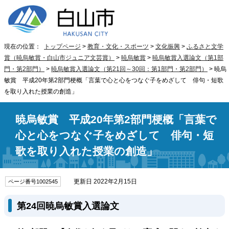
現在の位置：
トップページ
>
教育・文化・スポーツ
>
文化振興
>
ふるさと文学
賞（暁烏敏賞・白山市ジュニア文芸賞）
>
暁烏敏賞
>
暁烏敏賞入選論文（第1部
門・第2部門）
>
暁烏敏賞入選論文（第21回～30回：第1部門・第2部門）
> 暁烏
敏賞 平成20年第2部門梗概「言葉で心と心をつなぐ子をめざして 俳句・短歌
を取り入れた授業の創造」
暁烏敏賞 平成20年第2部門梗概「言葉で
心と心をつなぐ子をめざして 俳句・短
歌を取り入れた授業の創造」
更新日 2022年2月15日
ページ番号1002545
第24回暁烏敏賞入選論文