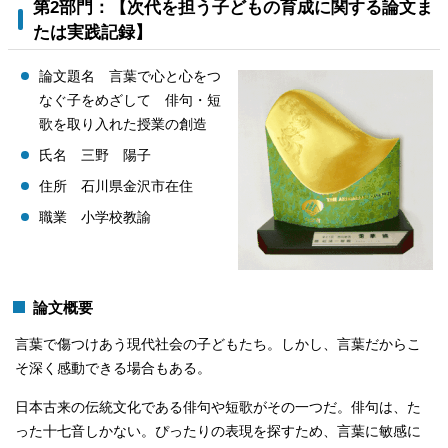
第2部門：【次代を担う子どもの育成に関する論文ま
たは実践記録】
論文題名 言葉で心と心をつ
なぐ子をめざして 俳句・短
歌を取り入れた授業の創造
氏名 三野 陽子
住所 石川県金沢市在住
職業 小学校教諭
論文概要
言葉で傷つけあう現代社会の子どもたち。しかし、言葉だからこ
そ深く感動できる場合もある。
日本古来の伝統文化である俳句や短歌がその一つだ。俳句は、た
った十七音しかない。ぴったりの表現を探すため、言葉に敏感に