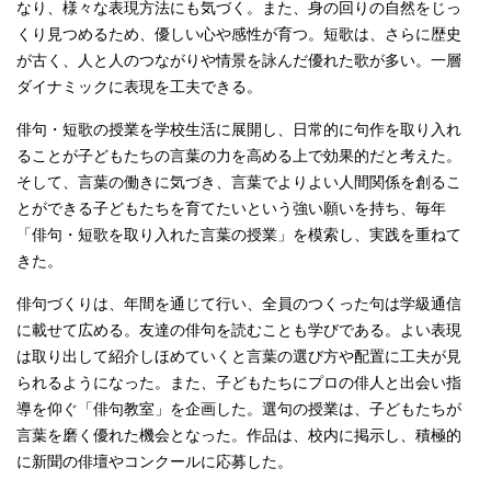
なり、様々な表現方法にも気づく。また、身の回りの自然をじっ
くり見つめるため、優しい心や感性が育つ。短歌は、さらに歴史
が古く、人と人のつながりや情景を詠んだ優れた歌が多い。一層
ダイナミックに表現を工夫できる。
俳句・短歌の授業を学校生活に展開し、日常的に句作を取り入れ
ることが子どもたちの言葉の力を高める上で効果的だと考えた。
そして、言葉の働きに気づき、言葉でよりよい人間関係を創るこ
とができる子どもたちを育てたいという強い願いを持ち、毎年
「俳句・短歌を取り入れた言葉の授業」を模索し、実践を重ねて
きた。
俳句づくりは、年間を通じて行い、全員のつくった句は学級通信
に載せて広める。友達の俳句を読むことも学びである。よい表現
は取り出して紹介しほめていくと言葉の選び方や配置に工夫が見
られるようになった。また、子どもたちにプロの俳人と出会い指
導を仰ぐ「俳句教室」を企画した。選句の授業は、子どもたちが
言葉を磨く優れた機会となった。作品は、校内に掲示し、積極的
に新聞の俳壇やコンクールに応募した。