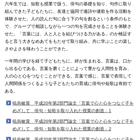
六年生では、短歌も授業で扱う。俳句の基礎を知り、句作に取り
組んできた子どもたちに、友達と協同で連詩や連歌を作る活動を
体験させた。人の読んだ句に合う下の句を創るという条件のもと
で、グループで相談しながら一つの句を完成させることを体験さ
せた。「言葉には、人と人とを結びつける力がある」のか検証す
ると言う大きなめあてをもたせて取り組み、共に学ぶことの楽し
さやよさを味わうことができた。
一年間の学びを経て子どもたちに、絆が生まれる。言葉は、口か
ら出る心である。言葉を磨くことによって豊かな人間性を育み、
人の心と心をつなぐことができる。言葉で感じ、言葉で表現して
人間関係をつくるような子どもたちの育成に俳句や短歌は有効で
ある。
暁烏敏賞 平成20年第2部門論文「言葉で心と心をつなぐ子を
めざして 俳句・短歌を取り入れた授業の創造」1
暁烏敏賞 平成20年第2部門論文「言葉で心と心をつなぐ子を
めざして 俳句・短歌を取り入れた授業の創造」2
暁烏敏賞 平成20年第2部門論文「言葉で心と心をつなぐ子を