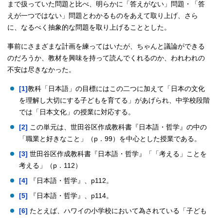
まで扱っていた問題と比べ、明らかに「答えがない」問題・「答
えが一つではない」問題とわかるものをあえて取り上げ、さら
に、なるべく抽象的な問題を取り上げることとした。
事前にさまざまな計画を練ってはいたが、ちゃんと議論ができる
のだろうか、教材を興味を持って読んでくれるのか、われわれの
不安は尽きなかった。
[1]
教科「日本語」の目標にはこの二つに加えて「日本の文化
を理解し大切にする子どもを育てる」があげられ、中学校段階
では「日本文化」の授業に対応する。
[2]
この単元は、世田谷区作成教科書『日本語・哲学』の中の
「職業と好きなこと」（p．99）を中心とした授業である。
[3]
世田谷区作成教科書『日本語・哲学』「「考える」ことを
考える」（p．112）
[4]
『日本語・哲学』、p112。
[5]
『日本語・哲学』、p114。
[6]
たとえば、ハワイの小学校において為されている「子ども