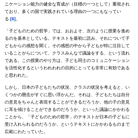
ニケーション能力の健全な育成が（目標の一つとして）重視され
ており、多くの国で実践されている理由の一つにもなってい
る
[6]
。
「子どものための哲学」では、おおよそ、次のように授業を進め
るのを基本としている。テキストを最初に読み、それについて子
どもからの感想を聞く。その感想の中から子どもが特に注目して
いることがらについて、クラスみんなで議論をする、という流れ
である。この授業のやり方は、子ども同士のコミュニケーション
を活性化するというわれわれの目的にとっても非常に有効である
と思われた。
しかし、日本の子どもたちの状況、クラスの状況を考えると、い
くつかの懸念がすぐに思い浮かんだ。それは、子どもたちは自分
の意見をちゃんと表現することができるだろうか、他の子の意見
に耳を傾けることができるのだろうか、といった議論にかかわる
ことから、「子どものための哲学」のテキストが日本の子どもに
受け入れられるのだろうか、というテキストにかかわるものまで
広範にわたっていた。