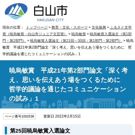
現在の位置：
トップページ
>
教育・文化・スポーツ
>
文化振興
>
ふるさと文学
賞（暁烏敏賞・白山市ジュニア文芸賞）
>
暁烏敏賞
>
暁烏敏賞入選論文（第1部
門・第2部門）
>
暁烏敏賞入選論文（第21回～30回：第1部門・第2部門）
> 暁烏
敏賞 平成21年第2部門論文「深く考え、思いを伝えあう場をつくるために 哲
学的議論を通じたコミュニケーションの試み」1
暁烏敏賞 平成21年第2部門論文「深く考
え、思いを伝えあう場をつくるために
哲学的議論を通じたコミュニケーション
の試み」1
更新日 2022年2月15日
ページ番号1002538
第25回暁烏敏賞入選論文