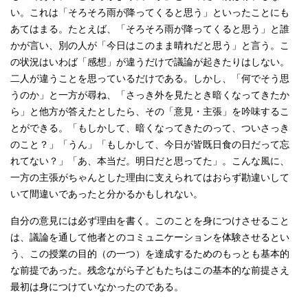
い。これは「そろそろ雨が降ってくると思う」といったことにも
あてはまる。たとえば、「そろそろ雨が降ってくると思う」と誰
かが言い、別の人が「今日はこのまま晴れだと思う」と言う。こ
の状況はいわば「感想」が違うだけで議論が起きたりはしない。
二人が違うことを思っているだけである。しかし、「何でそう思
うのか」と一方が尋ね、「さっき外を見たとき暗くなってきたか
ら」と他方が答えたとしたら、その「意見・主張」を吟味するこ
とができる。「もしかして、暗くなってきたのって、ついさっき
のこと？」「うん」「もしかして、今日が皆既日食の日だって忘
れてない？」「あ、本当だ。明日だと思ってた」。こんな風に、
一方の主張がちゃんとした理由に支えられてはおらず勘違いして
いて間違いであったと分かるかもしれない。
自分の意見には必ず理由を書く。このことを身につけさせること
は、議論を通して他者とのコミュニケーションを体験させるとい
う、この授業の目的（の一つ）を達成するためのもっとも基本的
な前提であった。残念ながら子どもたちはこの基本的な前提さえ
最初は身につけていなかったのである。