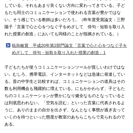
している。それもあまり良くない方向に変わってきている。子ど
もたち同士のコミュニケーションで使われる言葉が豊かではな
い。そう感じている教師は多いだろう。（昨年度受賞論文：三野
陽子「言葉で心と心をつなぐ子をめざして 俳句・短歌を取り入
れた授業の創造」においても同様のことが指摘されている。）
暁烏敏賞 平成20年第2部門論文「言葉で心と心をつなぐ子を
めざして 俳句・短歌を取り入れた授業の創造」1
子どもたちが使うコミュニケーションツールが貧しいわけではな
い。むしろ、携帯電話、インターネットなどは急速に発達してい
る。昔の中学生と比較すれば、コミュニケーションの道具はその
数も利用機会も飛躍的に増えている。にもかかわらず、子どもた
ちのコミュニケーションが豊かになり健全なものとなっていると
は到底思われない。「空気を読む」といった言葉に代表されるよ
うに、ありのままの自分を出さず、なんとなく事態が過ぎ去って
いくのを待つといった態度が教室のあちらこちらで見られるので
ある。