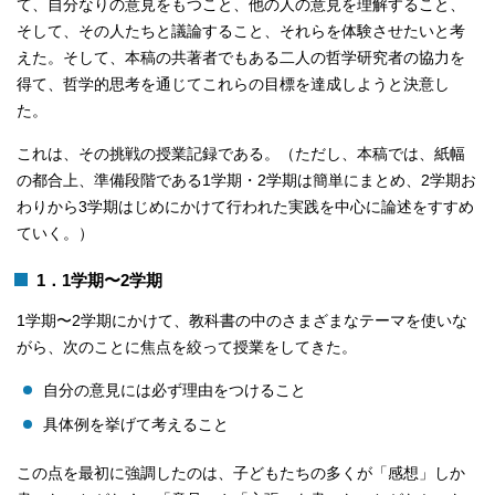
て、自分なりの意見をもつこと、他の人の意見を理解すること、
そして、その人たちと議論すること、それらを体験させたいと考
えた。そして、本稿の共著者でもある二人の哲学研究者の協力を
得て、哲学的思考を通じてこれらの目標を達成しようと決意し
た。
これは、その挑戦の授業記録である。（ただし、本稿では、紙幅
の都合上、準備段階である1学期・2学期は簡単にまとめ、2学期お
わりから3学期はじめにかけて行われた実践を中心に論述をすすめ
ていく。）
1．1学期〜2学期
1学期〜2学期にかけて、教科書の中のさまざまなテーマを使いな
がら、次のことに焦点を絞って授業をしてきた。
自分の意見には必ず理由をつけること
具体例を挙げて考えること
この点を最初に強調したのは、子どもたちの多くが「感想」しか