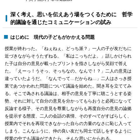
深く考え、思いを伝えあう場をつくるために 哲学
的議論を通じたコミュニケーションの試み
はじめに 現代の子どもがかかえる問題
授業が終わった。「ねぇねぇ、どっち派？」一人の子が友だちに
近づきながらそうたずねる。「私はこっちだよ。」話しかけられ
た子は自分の意見が載ったプリントを指さしながら笑顔で答え
た。「えーっ！うそっ、そっちなの。なんで！？」二人の意見は
違っていたようだ。「なんでって…だからね…」二人はさっき授
業であつかわれた問題について議論を始めた。聞き耳を立ててみ
る。そこで為される議論は、相手の意見を丁寧に聴こうとする姿
勢、それに対して自分の意見を分かってもらおうと必死になって
反論する様子、その意見を尊重しながらも再度自分の意見の論拠
を提示する態度、二人の会話の表情、そのすべてがすばらしく、
授業内でそれを再現できなかった自らの力量のなさに恥じ入って
しまう。こんなふうに、仲の良い友だち同士で話しをするように
授業の中でも議論ができたら、そんな思いにかられる。