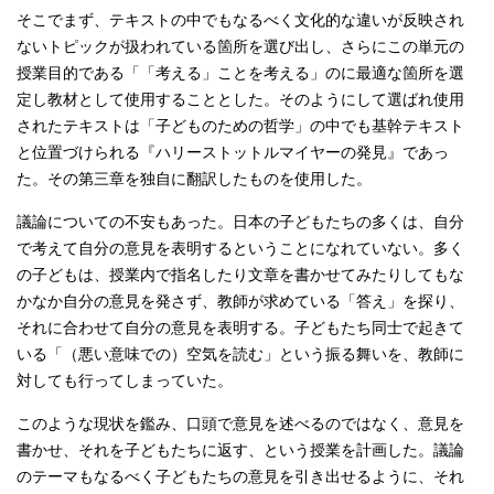
そこでまず、テキストの中でもなるべく文化的な違いが反映され
ないトピックが扱われている箇所を選び出し、さらにこの単元の
授業目的である「「考える」ことを考える」のに最適な箇所を選
定し教材として使用することとした。そのようにして選ばれ使用
されたテキストは「子どものための哲学」の中でも基幹テキスト
と位置づけられる『ハリーストットルマイヤーの発見』であっ
た。その第三章を独自に翻訳したものを使用した。
議論についての不安もあった。日本の子どもたちの多くは、自分
で考えて自分の意見を表明するということになれていない。多く
の子どもは、授業内で指名したり文章を書かせてみたりしてもな
かなか自分の意見を発さず、教師が求めている「答え」を探り、
それに合わせて自分の意見を表明する。子どもたち同士で起きて
いる「（悪い意味での）空気を読む」という振る舞いを、教師に
対しても行ってしまっていた。
このような現状を鑑み、口頭で意見を述べるのではなく、意見を
書かせ、それを子どもたちに返す、という授業を計画した。議論
のテーマもなるべく子どもたちの意見を引き出せるように、それ