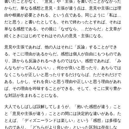
書いたことがなく、「意見」や「主張」を書いたことがなかった
からだ。単なる感想と意見・主張が違う点は、意見や主張には理
由や根拠が必要とされる、という点である。同じように「私は…
だと思う」と書いたとしても、それで終わったとすれば、それは
単なる感想である。その後に「なぜなら、…だからだ」と文章が
続くときにはじめてそれはその人の意見・主張になる。
意見や主張であれば、他の人はそれに「反論」することができ
る。そこに理由があるからだ。感想は個人が自由にもつものであ
り、誰からも反論されるべきものではない。感想であれば、「み
んなちがってみんないい」。何かが良いと思ったり、あちらでは
なくこちらが正しいと思ったりするだけならば、ただそれだけで
ある。しかし、それを良いと思う理由や正しいと思う理由があれ
ば、その理由を吟味することができる。そして、そこに実り豊か
な対話が生まれることになる。
大人でもしばしば誤解してしまうが、「抱いた感想が違う」こと
と「意見や主張が違う」こととの間には決定的な違いがある。た
とえば、「ディズニーランドは楽しい」という「感想」は多様な
ものであり、「どちらがより良いか」といった区別は存在しな