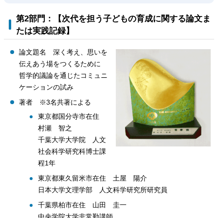
第2部門：【次代を担う子どもの育成に関する論文ま
たは実践記録】
論文題名 深く考え、思いを
伝えあう場をつくるために
哲学的議論を通じたコミュニ
ケーションの試み
著者 ※3名共著による
東京都国分寺市在住
村瀬 智之
千葉大学大学院 人文
社会科学研究科博士課
程1年
東京都東久留米市在住 土屋 陽介
日本大学文理学部 人文科学研究所研究員
千葉県柏市在住 山田 圭一
中央学院大学非常勤講師