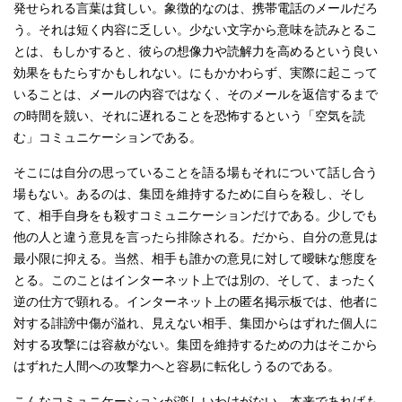
発せられる言葉は貧しい。象徴的なのは、携帯電話のメールだろ
う。それは短く内容に乏しい。少ない文字から意味を読みとるこ
とは、もしかすると、彼らの想像力や読解力を高めるという良い
効果をもたらすかもしれない。にもかかわらず、実際に起こって
いることは、メールの内容ではなく、そのメールを返信するまで
の時間を競い、それに遅れることを恐怖するという「空気を読
む」コミュニケーションである。
そこには自分の思っていることを語る場もそれについて話し合う
場もない。あるのは、集団を維持するために自らを殺し、そし
て、相手自身をも殺すコミュニケーションだけである。少しでも
他の人と違う意見を言ったら排除される。だから、自分の意見は
最小限に抑える。当然、相手も誰かの意見に対して曖昧な態度を
とる。このことはインターネット上では別の、そして、まったく
逆の仕方で顕れる。インターネット上の匿名掲示板では、他者に
対する誹謗中傷が溢れ、見えない相手、集団からはずれた個人に
対する攻撃には容赦がない。集団を維持するための力はそこから
はずれた人間への攻撃力へと容易に転化しうるのである。
こんなコミュニケーションが楽しいわけがない。本来であればも