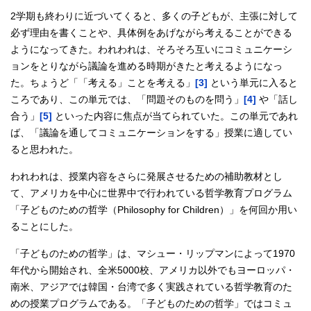
2学期も終わりに近づいてくると、多くの子どもが、主張に対して
必ず理由を書くことや、具体例をあげながら考えることができる
ようになってきた。われわれは、そろそろ互いにコミュニケーシ
ョンをとりながら議論を進める時期がきたと考えるようになっ
た。ちょうど「「考える」ことを考える」
[3]
という単元に入ると
ころであり、この単元では、「問題そのものを問う」
[4]
や「話し
合う」
[5]
といった内容に焦点が当てられていた。この単元であれ
ば、「議論を通してコミュニケーションをする」授業に適してい
ると思われた。
われわれは、授業内容をさらに発展させるための補助教材とし
て、アメリカを中心に世界中で行われている哲学教育プログラム
「子どものための哲学（Philosophy for Children）」を何回か用い
ることにした。
「子どものための哲学」は、マシュー・リップマンによって1970
年代から開始され、全米5000校、アメリカ以外でもヨーロッパ・
南米、アジアでは韓国・台湾で多く実践されている哲学教育のた
めの授業プログラムである。「子どものための哲学」ではコミュ