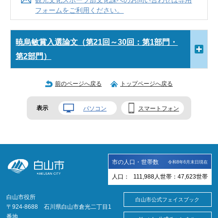
観光文化スポーツ部文化課へのお問い合わせは専用
フォームをご利用ください。
暁烏敏賞入選論文（第21回～30回：第1部門・
第2部門）
前のページへ戻る
トップページへ戻る
表示
パソコン
スマートフォン
市の人口・世帯数
令和8年6月末日現在
人口：
111,988
人
世帯：
47,623
世帯
白山市役所
白山市公式フェイスブック
〒924-8688 石川県白山市倉光二丁目1
番地