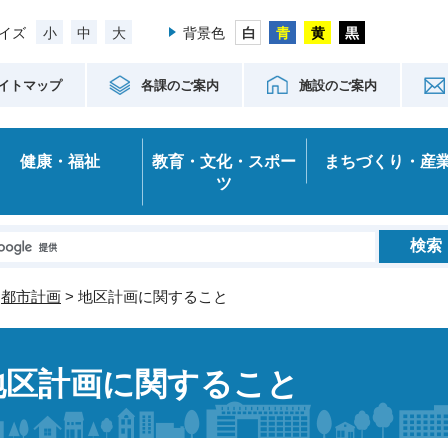
小
中
大
イズ
背景色
イトマップ
各課のご案内
施設のご案内
健康・福祉
教育・文化・スポー
まちづくり・産
ツ
>
都市計画
> 地区計画に関すること
地区計画に関すること