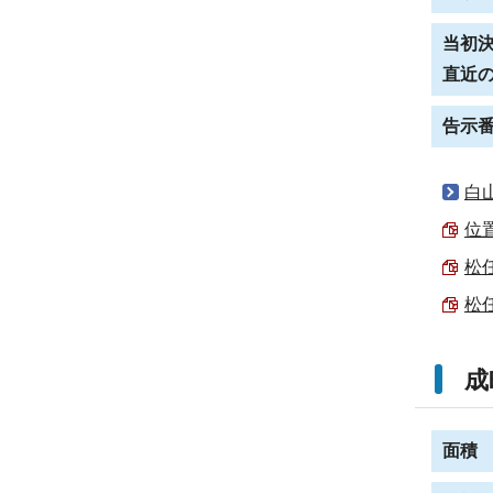
当初
直近
告示
白
位置
松任
松任
成
面積