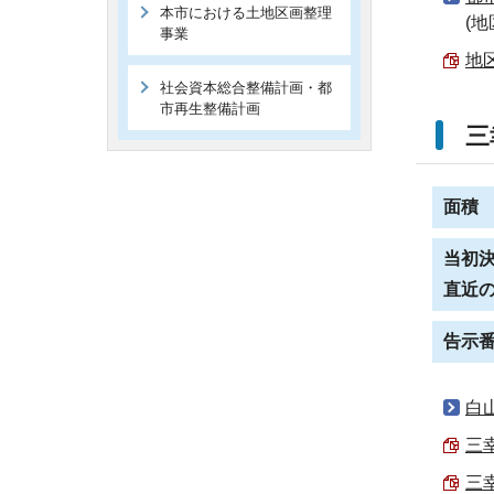
本市における土地区画整理
(
事業
地区
社会資本総合整備計画・都
市再生整備計画
三
面積
当初
直近
告示
白
三幸
三幸