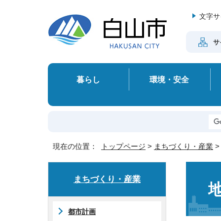
文字サ
サ
暮らし
環境・安全
現在の位置：
トップページ
>
まちづくり・産業
まちづくり・産業
都市計画