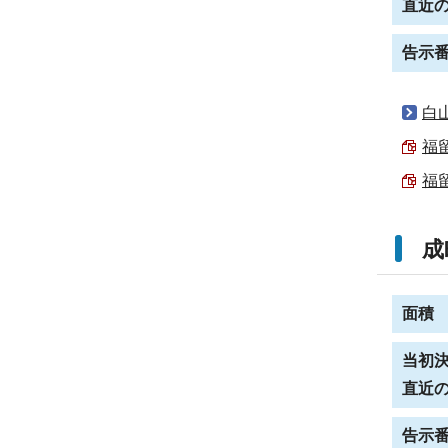
直近
告示
白
福
福
成
面積
当初
直近
告示