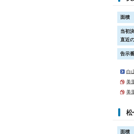
面積
当初
直近
告示
白
美里
美里
松
面積