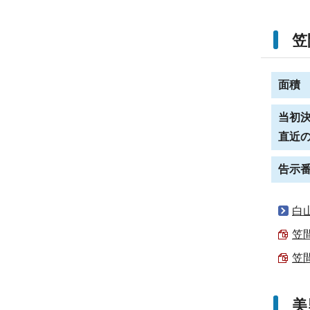
笠
面積
当初
直近
告示
白
笠
笠
美