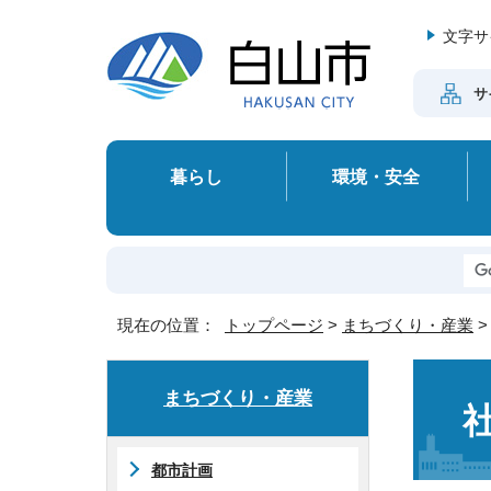
文字サ
サ
暮らし
環境・安全
現在の位置：
トップページ
>
まちづくり・産業
まちづくり・産業
都市計画