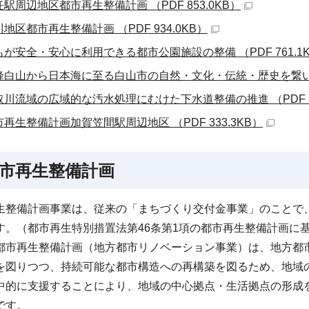
駅周辺地区都市再生整備計画 （PDF 853.0KB）
地区都市再生整備計画 （PDF 934.0KB）
もが安全・安心に利用できる都市公園施設の整備 （PDF 761.1
峰白山から日本海に至る白山市の自然・文化・伝統・歴史を繋いだまち
取川流域の広域的な汚水処理にむけた下水道整備の推進 （PDF 23
市再生整備計画加賀笠間駅周辺地区 （PDF 333.3KB）
市再生整備計画
生整備計画事業は、従来の「まちづくり交付金事業」のことで
す。（都市再生特別措置法第46条第1項の都市再生整備計画に
都市再生整備計画（地方都市リノベーション事業）は、地方都
を図りつつ、持続可能な都市構造への再構築を図るため、地域
中的に支援することにより、地域の中心拠点・生活拠点の形成
です。