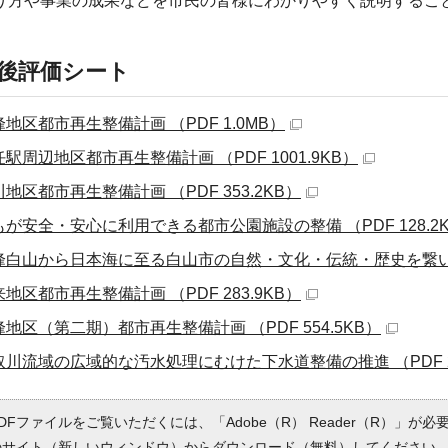
り方や事業の成果などを市民の皆様にわかりやすく説明するこ
後評価シート
地区都市再生整備計画 （PDF 1.0MB）
駅周辺地区都市再生整備計画 （PDF 1001.9KB）
地区都市再生整備計画 （PDF 353.2KB）
もが安全・安心に利用できる都市公園施設の整備 （PDF 128.2
峰白山から日本海に至る白山市の自然・文化・伝統・歴史を繋いだま
地区都市再生整備計画 （PDF 283.9KB）
峰地区（第二期）都市再生整備計画 （PDF 554.5KB）
取川流域の広域的な汚水処理にむけた下水道整備の推進 （PDF 20
DFファイルをご覧いただくには、「Adobe（R） Reader（R）」が
のサイト（新しいウィンドウ）
からダウンロード（無料）してください