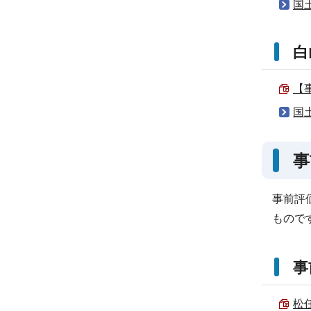
国
白
【
国
事
事前評
もので
事
松