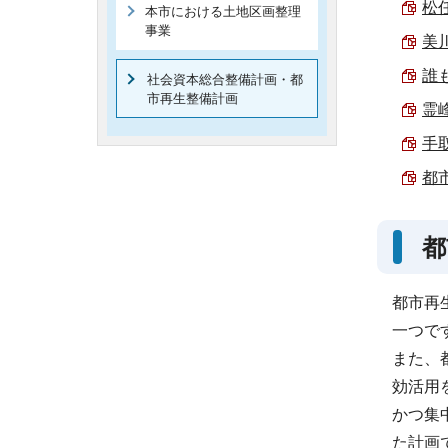
松任
本市における土地区画整理
事業
美川
誰
社会資本総合整備計画・都
市再生整備計画
霊
手
都
都
都市再
一つで
また、
効活用
かつ集
た計画