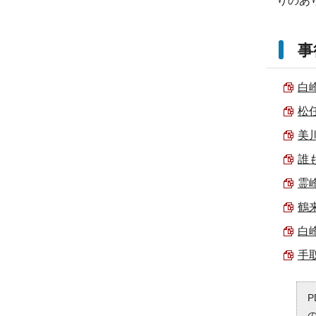
りのあ
事
白峰
松任
美川
誰
霊
鶴来
白
手
P