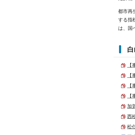
都市再
する指
は、国
白
【
【
【
【
加
西
松任