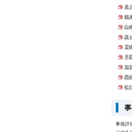
美川
鶴来
白
誰
霊
手
加
西
松任
事
事後評