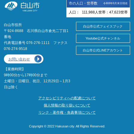
市の人口・世帯数
令和8年6月末日現在
人口：
111,988
人
世帯：
47,623
世帯
白山市役所
白山市公式フェイスブック
〒924-8688 石川県白山市倉光二丁目1
番地
Youtube公式チャンネル
代表電話番号 076-276-1111 ファクス
076-274-9518
白山市公式LINEアカウント
お問い合わせ
【業務時間】
9時00分から17時00分まで
土曜日・日曜日、祝日、12月29日～1月3
日は除く
アクセシビリティへの配慮について
個人情報の取り扱いについて
リンク・著作権・免責事項について
Copyright © 2022 Hakusan city. All Rights Reserved.