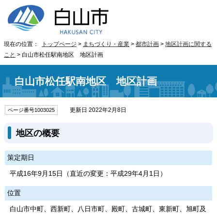
現在の位置：
トップページ
>
まちづくり・産業
>
都市計画
>
地区計画に関する
こと
> 白山市松任駅南地区 地区計画
白山市松任駅南地区 地区計画
更新日 2022年2月8日
ページ番号1003025
地区の概要
策定期日
平成16年9月15日（直近の変更：平成29年4月1日）
位置
白山市中町、西新町、八日市町、殿町、古城町、東新町、旭町及