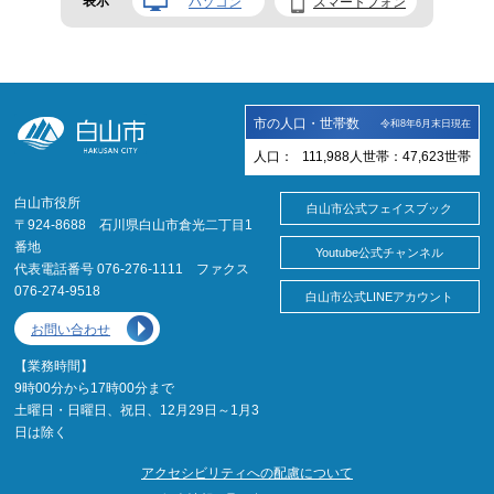
表示
パソコン
スマートフォン
市の人口・世帯数
令和8年6月末日現在
人口：
111,988
人
世帯：
47,623
世帯
白山市役所
白山市公式フェイスブック
〒924-8688 石川県白山市倉光二丁目1
番地
Youtube公式チャンネル
代表電話番号 076-276-1111 ファクス
076-274-9518
白山市公式LINEアカウント
お問い合わせ
【業務時間】
9時00分から17時00分まで
土曜日・日曜日、祝日、12月29日～1月3
日は除く
アクセシビリティへの配慮について