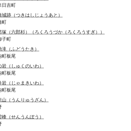
来日吉町
橋城跡（つきはしじょうあと）
橋町
郎塚（六郎杉）（ろくろうづか（ろくろうすぎ））
御子町
動滝（ふどうたき）
内町板尾
の岩（しゅくのいわ）
内町板尾
巻岩（じゃまきいわ）
内町板尾
龍山（うんりゅうざん）
野
雲峰（せんうんぽう）
野