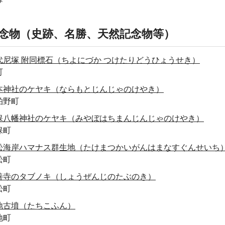
念物（史跡、名勝、天然記念物等）
代尼塚 附同標石（ちよにづか つけたりどうひょうせき）
町
本神社のケヤキ（ならもとじんじゃのけやき）
柏野町
保八幡神社のケヤキ（みやぼはちまんじんじゃのけやき）
保町
松海岸ハマナス群生地（たけまつかいがんはまなすぐんせいち
松町
善寺のタブノキ（しょうぜんじのたぶのき）
松町
地古墳（たちこふん）
地町