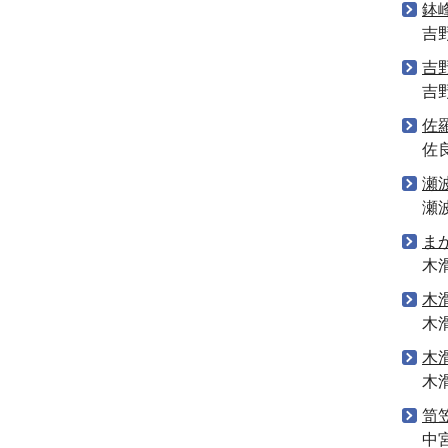
鉢
吉
吉
吉
佐
佐
瀬
瀬
ま
木
木
木
木
木
笥
中