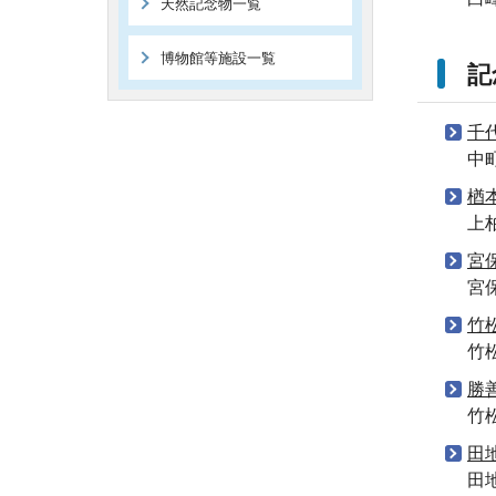
天然記念物一覧
博物館等施設一覧
記
千
中
楢
上
宮
宮
竹
竹
勝
竹
田
田