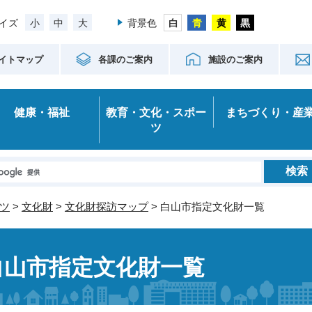
小
中
大
イズ
背景色
イトマップ
各課のご案内
施設のご案内
健康・福祉
教育・文化・スポー
まちづくり・産
ツ
ツ
>
文化財
>
文化財探訪マップ
> 白山市指定文化財一覧
白山市指定文化財一覧