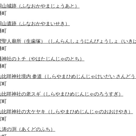
岡山城跡（ふなおかやまじょうあと）
幡町
岡山遺跡（ふなおかやまいせき）
幡町
鸞聖人廟所（生歯塚）（しんらんしょうにんびょうしょ（いき
幡町
幡神社のトチ（やはたじんじゃのとち）
幡町
山比咩神社境内 参道（しらやまひめじんじゃけいだい さんどう
宮町
山比咩神社の老スギ（しらやまひめじんじゃのろうすぎ）
宮町
山比咩神社の大ケヤキ（しらやまひめじんじゃのおおけやき）
宮町
久涛の渕（あくどのふち）