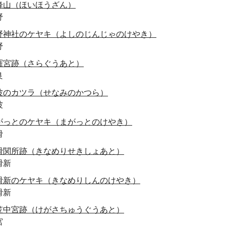
峰山（ほいほうざん）
野
野神社のケヤキ（よしのじんじゃのけやき）
野
羅宮跡（さらぐうあと）
良
波のカツラ（せなみのかつら）
波
がっとのケヤキ（まがっとのけやき）
滑
滑関所跡（きなめりせきしょあと）
滑新
滑新のケヤキ（きなめりしんのけやき）
滑新
笠中宮跡（けがさちゅうぐうあと）
宮