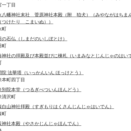
宮一丁目
永八幡神社末社 菅原神社本殿（附 狛犬）（みやながはちま
（つけたり こまいぬ））
永町
田の石仏（しまだのいしぼとけ）
田町
湊神社の拝殿及び本殿並びに棟札（いまみなとじんじゃのはい
町
閑院 法華塔（いっかんいん ほっけとう）
来本町四丁目
来別院本堂（つるぎべついんほんどう）
来清沢町
森白山神社拝殿（すぎもりはくさんじんじゃはいでん）
森町
坂神社本殿（やさかじんじゃほんでん）
峰