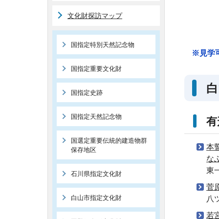
文化財探訪マップ
国指定特別天然記念物
※見学
国指定重要文化財
白
国指定史跡
国指定天然記念物
有
国選定重要伝統的建造物群
本
保存地区
な
東
石川県指定文化財
菅
白山市指定文化財
八
若