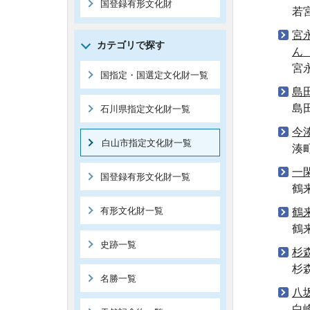
国登録有形文化財
若
宮
カテゴリで探す
ん
宮
国指定・国選定文化財一覧
島
島
石川県指定文化財一覧
今
白山市指定文化財一覧
湊
一
国登録有形文化財一覧
鶴
有形文化財一覧
鶴
鶴
史跡一覧
杉
杉
名勝一覧
八
白