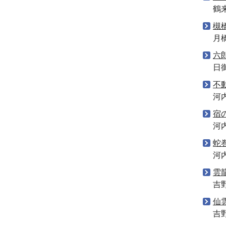
鶴
槻
月
六
日
不
河
宿
河
蛇
河
雲
吉
仙
吉