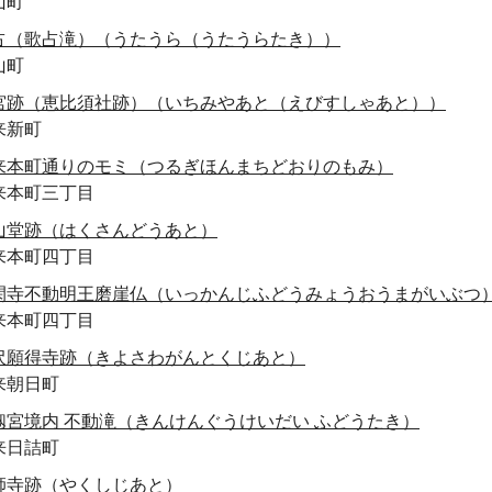
山町
占（歌占滝）（うたうら（うたうらたき））
山町
宮跡（恵比須社跡）（いちみやあと（えびすしゃあと））
来新町
来本町通りのモミ（つるぎほんまちどおりのもみ）
来本町三丁目
山堂跡（はくさんどうあと）
来本町四丁目
閑寺不動明王磨崖仏（いっかんじふどうみょうおうまがいぶつ
来本町四丁目
沢願得寺跡（きよさわがんとくじあと）
来朝日町
劔宮境内 不動滝（きんけんぐうけいだい ふどうたき）
来日詰町
師寺跡（やくしじあと）