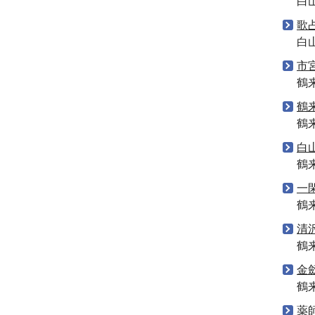
白
歌
白
市
鶴
鶴
鶴
白
鶴
一
鶴
清
鶴
金
鶴
薬