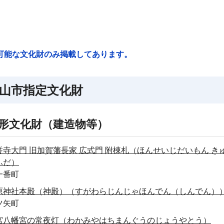
可能な文化財のみ掲載してあります。
山市指定文化財
形文化財（建造物等）
誓寺大門 旧加賀藩長家 広式門 附棟札（ほんせいじだいもん き
ふだ）
一番町
原神社本殿（神殿）（すがわらじんじゃほんでん（しんでん）
ツ矢町
宮八幡宮の常夜灯（わかみやはちまんぐうのじょうやとう）