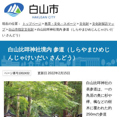
現在の位置：
トップページ
>
教育・文化・スポーツ
>
文化財
>
文化財探訪マッ
プ
>
白山市指定文化財
> 白山比咩神社境内 参道（しらやまひめじんじゃけいだ
い さんどう）
白山比咩神社境内 参道（しらやまひめじ
んじゃけいだい さんどう）
更新日 2022年2月15日
ページ番号1002432
白山比咩神社の
表参道は、一の
鳥居の奥に杉や
欅、楓などの樹
木に覆われた約
250mの参道