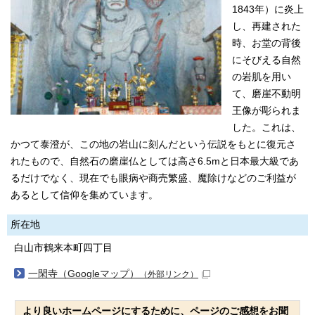
1843年）に炎上
し、再建された
時、お堂の背後
にそびえる自然
の岩肌を用い
て、磨崖不動明
王像が彫られま
した。これは、
かつて泰澄が、この地の岩山に刻んだという伝説をもとに復元さ
れたもので、自然石の磨崖仏としては高さ6.5mと日本最大級であ
るだけでなく、現在でも眼病や商売繁盛、魔除けなどのご利益が
あるとして信仰を集めています。
所在地
白山市鶴来本町四丁目
一閑寺（Googleマップ）
（外部リンク）
より良いホームページにするために、ページのご感想をお聞