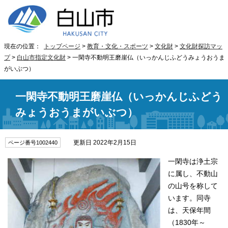
現在の位置：
トップページ
>
教育・文化・スポーツ
>
文化財
>
文化財探訪マッ
プ
>
白山市指定文化財
> 一閑寺不動明王磨崖仏（いっかんじふどうみょうおうま
がいぶつ）
一閑寺不動明王磨崖仏（いっかんじふどう
みょうおうまがいぶつ）
更新日 2022年2月15日
ページ番号1002440
一閑寺は浄土宗
に属し、不動山
の山号を称して
います。同寺
は、天保年間
（1830年～