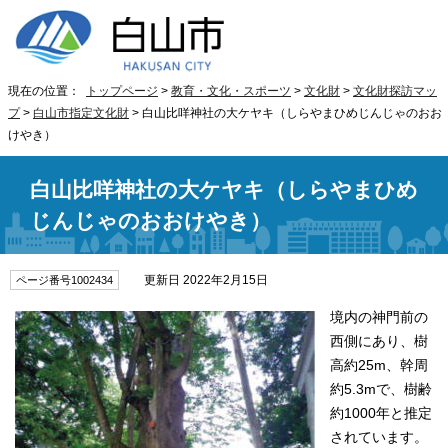
現在の位置：
トップページ
>
教育・文化・スポーツ
>
文化財
>
文化財探訪マッ
プ
>
白山市指定文化財
> 白山比咩神社の大ケヤキ（しらやまひめじんじゃのおお
けやき）
白山比咩神社の大ケヤキ（しらやまひめ
じんじゃのおおけやき）
更新日 2022年2月15日
ページ番号1002434
境内の神門前の
西側にあり、樹
高約25m、幹周
約5.3mで、樹齢
約1000年と推定
されています。