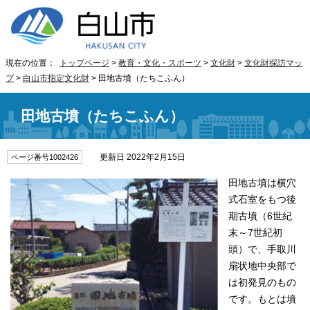
現在の位置：
トップページ
>
教育・文化・スポーツ
>
文化財
>
文化財探訪マッ
プ
>
白山市指定文化財
> 田地古墳（たちこふん）
田地古墳（たちこふん）
更新日 2022年2月15日
ページ番号1002426
田地古墳は横穴
式石室をもつ後
期古墳（6世紀
末～7世紀初
頭）で、手取川
扇状地中央部で
は初発見のもの
です。もとは墳