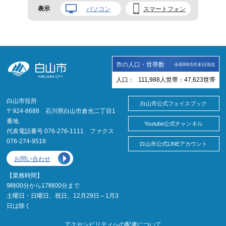
表示
パソコン
スマートフォン
市の人口・世帯数
令和8年6月末日現在
人口：
111,988
人
世帯：
47,623
世帯
白山市役所
白山市公式フェイスブック
〒924-8688 石川県白山市倉光二丁目1
番地
Youtube公式チャンネル
代表電話番号 076-276-1111 ファクス
076-274-9518
白山市公式LINEアカウント
お問い合わせ
【業務時間】
9時00分から17時00分まで
土曜日・日曜日、祝日、12月29日～1月3
日は除く
アクセシビリティへの配慮について