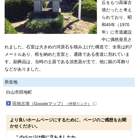
丘をもつ高塚古
墳だったと考え
られており、昭
和45年（1970
年）に市道建設
中に偶然発見さ
れました。石室は大きめの河原石を積み上げた構造で、全長は約7
メートルあり、棺を納めた玄室と、通路である羨道に別れていま
す。副葬品は、当時の土器である須恵器が主で、他に銀の耳飾り
などがありました。
所在地
白山市田地町
田地古墳（Googleマップ）
（外部リンク）
より良いホームページにするために、ページのご感想をお聞
かせください。
このページは役に立ちましたか。