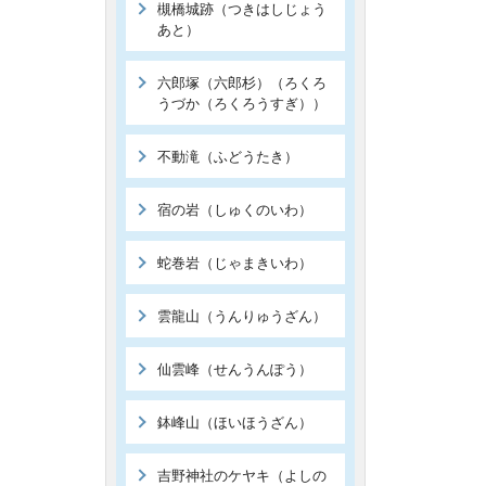
槻橋城跡（つきはしじょう
あと）
六郎塚（六郎杉）（ろくろ
うづか（ろくろうすぎ））
不動滝（ふどうたき）
宿の岩（しゅくのいわ）
蛇巻岩（じゃまきいわ）
雲龍山（うんりゅうざん）
仙雲峰（せんうんぽう）
鉢峰山（ほいほうざん）
吉野神社のケヤキ（よしの