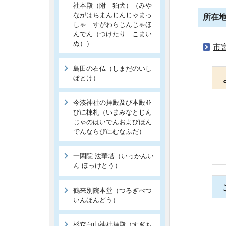
社本殿（附 狛犬）（みや
ながはちまんじんじゃまっ
所在
しゃ すがわらじんじゃほ
んでん（つけたり こまい
ぬ））
市
島田の石仏（しまだのいし
ぼとけ）
今湊神社の拝殿及び本殿並
びに棟札（いまみなとじん
じゃのはいでんおよびほん
でんならびにむなふだ）
一閑院 法華塔（いっかんい
ん ほっけとう）
鶴来別院本堂（つるぎべつ
いんほんどう）
杉森白山神社拝殿（すぎも