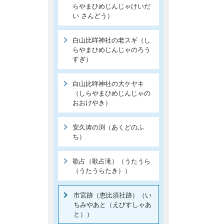
らやまひめじんじゃけいだ
い さんどう）
白山比咩神社の老スギ（し
らやまひめじんじゃのろう
すぎ）
白山比咩神社の大ケヤキ
（しらやまひめじんじゃの
おおけやき）
安久涛の渕（あくどのふ
ち）
歌占（歌占滝）（うたうら
（うたうらたき））
市宮跡（恵比須社跡）（い
ちみやあと（えびすしゃあ
と））