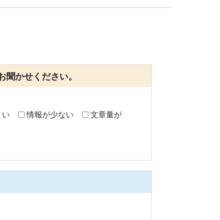
お聞かせください。
くい
情報が少ない
文章量が