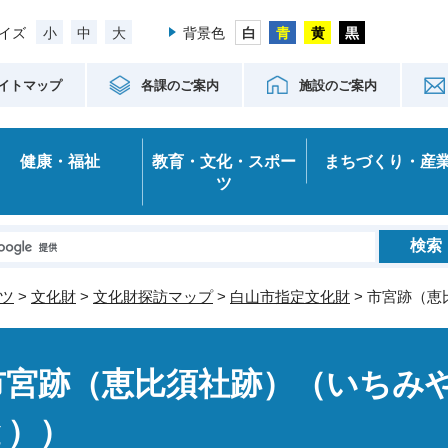
小
中
大
イズ
背景色
イトマップ
各課のご案内
施設のご案内
健康・福祉
教育・文化・スポー
まちづくり・産
ツ
ツ
>
文化財
>
文化財探訪マップ
>
白山市指定文化財
> 市宮跡（
市宮跡（恵比須社跡）（いちみ
と））