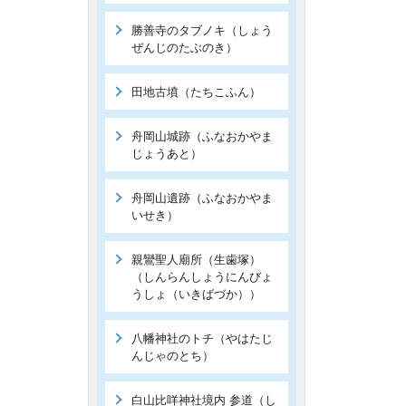
勝善寺のタブノキ（しょう
ぜんじのたぶのき）
田地古墳（たちこふん）
舟岡山城跡（ふなおかやま
じょうあと）
舟岡山遺跡（ふなおかやま
いせき）
親鸞聖人廟所（生歯塚）
（しんらんしょうにんびょ
うしょ（いきばづか））
八幡神社のトチ（やはたじ
んじゃのとち）
白山比咩神社境内 参道（し