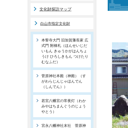
文化財探訪マップ
白山市指定文化財
本誓寺大門 旧加賀藩長家 広
式門 附棟札（ほんせいじだ
いもん きゅうかがはんちょ
うけ ひろしきもん つけたり
むなふだ）
菅原神社本殿（神殿）（す
がわらじんじゃほんでん
（しんでん））
若宮八幡宮の常夜灯（わか
みやはちまんぐうのじょう
やとう）
宮永八幡神社末社 菅原神