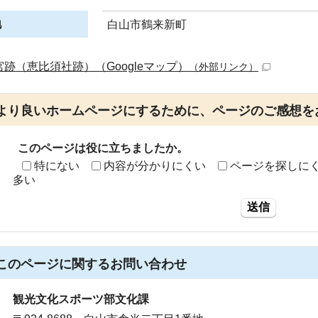
地
白山市鶴来新町
宮跡（恵比須社跡）（Googleマップ）
（外部リンク）
より良いホームページにするために、ページのご感想を
このページは役に立ちましたか。
特にない
内容が分かりにくい
ページを探しに
多い
送信
このページに関する
お問い合わせ
観光文化スポーツ部文化課