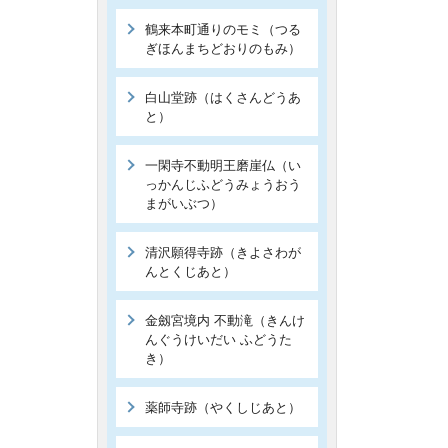
鶴来本町通りのモミ（つる
ぎほんまちどおりのもみ）
白山堂跡（はくさんどうあ
と）
一閑寺不動明王磨崖仏（い
っかんじふどうみょうおう
まがいぶつ）
清沢願得寺跡（きよさわが
んとくじあと）
金劔宮境内 不動滝（きんけ
んぐうけいだい ふどうた
き）
薬師寺跡（やくしじあと）