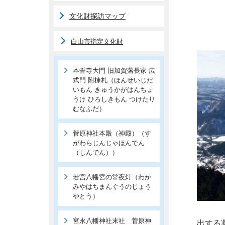
文化財探訪マップ
白山市指定文化財
本誓寺大門 旧加賀藩長家 広
式門 附棟札（ほんせいじだ
いもん きゅうかがはんちょ
うけ ひろしきもん つけたり
むなふだ）
菅原神社本殿（神殿）（す
がわらじんじゃほんでん
（しんでん））
若宮八幡宮の常夜灯（わか
みやはちまんぐうのじょう
やとう）
宮永八幡神社末社 菅原神
出する