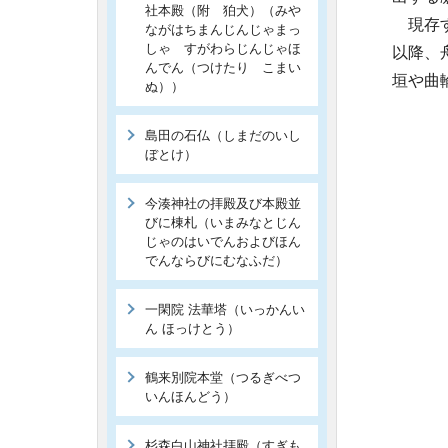
社本殿（附 狛犬）（みや
現存す
ながはちまんじんじゃまっ
しゃ すがわらじんじゃほ
以降、
んでん（つけたり こまい
垣や曲
ぬ））
島田の石仏（しまだのいし
ぼとけ）
今湊神社の拝殿及び本殿並
びに棟札（いまみなとじん
じゃのはいでんおよびほん
でんならびにむなふだ）
一閑院 法華塔（いっかんい
ん ほっけとう）
鶴来別院本堂（つるぎべつ
いんほんどう）
杉森白山神社拝殿（すぎも