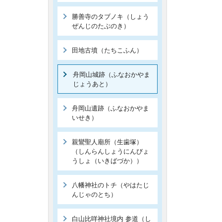
勝善寺のタブノキ（しょう
ぜんじのたぶのき）
田地古墳（たちこふん）
舟岡山城跡（ふなおかやま
じょうあと）
舟岡山遺跡（ふなおかやま
いせき）
親鸞聖人廟所（生歯塚）
（しんらんしょうにんびょ
うしょ（いきばづか））
八幡神社のトチ（やはたじ
んじゃのとち）
白山比咩神社境内 参道（し