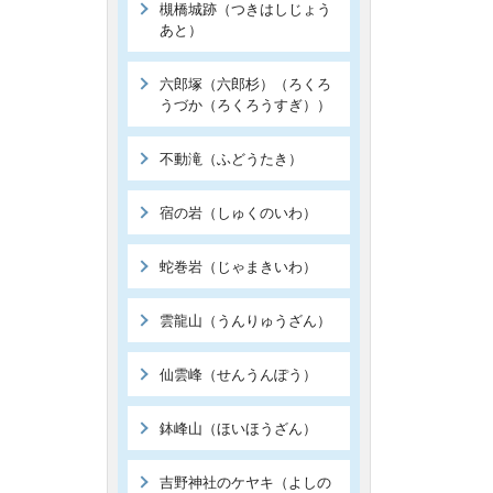
槻橋城跡（つきはしじょう
あと）
六郎塚（六郎杉）（ろくろ
うづか（ろくろうすぎ））
不動滝（ふどうたき）
宿の岩（しゅくのいわ）
蛇巻岩（じゃまきいわ）
雲龍山（うんりゅうざん）
仙雲峰（せんうんぽう）
鉢峰山（ほいほうざん）
吉野神社のケヤキ（よしの