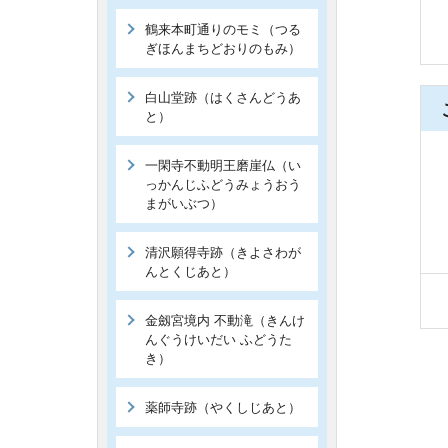
鶴来本町通りのモミ（つる
ぎほんまちどおりのもみ）
白山堂跡（はくさんどうあ
と）
一閑寺不動明王磨崖仏（い
っかんじふどうみょうおう
まがいぶつ）
清沢願得寺跡（きよさわが
んとくじあと）
金劔宮境内 不動滝（きんけ
んぐうけいだい ふどうた
き）
薬師寺跡（やくしじあと）