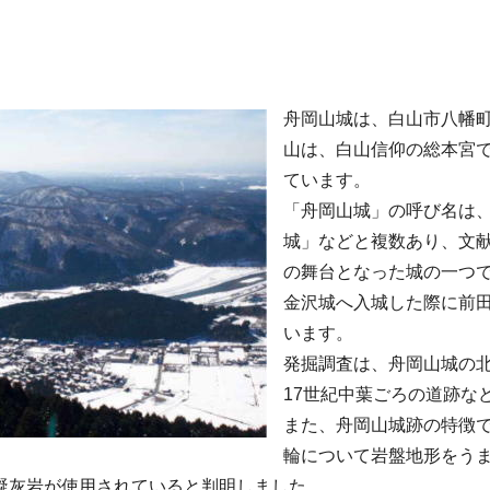
舟岡山城は、白山市八幡
山は、白山信仰の総本宮
ています。
「舟岡山城」の呼び名は
城」などと複数あり、文
の舞台となった城の一つ
金沢城へ入城した際に前
います。
発掘調査は、舟岡山城の
17世紀中葉ごろの道跡な
また、舟岡山城跡の特徴
輪について岩盤地形をう
凝灰岩が使用されていると判明しました。