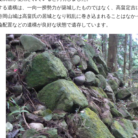
る遺構は、一向一揆勢力が築城したものではなく、高畠定吉
舟岡山城は高畠氏の居城となり戦乱に巻き込まれることはなか
輪配置などの遺構が良好な状態で遺存しています。