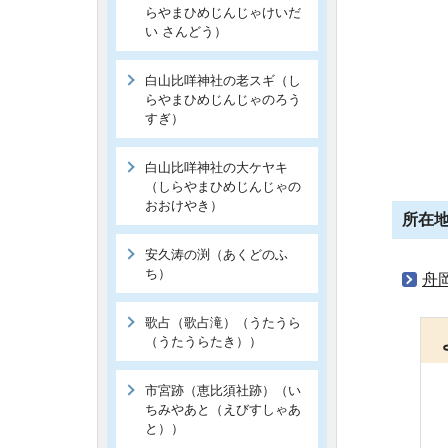
らやまひめじんじゃけいだ
い さんどう）
白山比咩神社の老スギ（し
らやまひめじんじゃのろう
すぎ）
白山比咩神社の大ケヤキ
（しらやまひめじんじゃの
おおけやき）
所在
安久涛の渕（あくどのふ
ち）
舟
歌占（歌占滝）（うたうら
（うたうらたき））
市宮跡（恵比須社跡）（い
ちみやあと（えびすしゃあ
と））