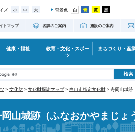
小
中
大
イズ
背景色
イトマップ
各課のご案内
施設のご案内
健康・福祉
教育・文化・スポー
まちづくり・産
ツ
ツ
>
文化財
>
文化財探訪マップ
>
白山市指定文化財
> 舟岡山城
舟岡山城跡（ふなおかやまじょ