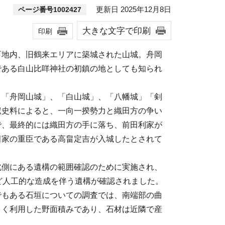
更新日 2025年12月8日
ページ番号1002427
大きな文字で印刷
印刷
町地内、旧鶴来エリアに築城された山城。舟岡
である白山比咩神社の初鎮の地としても知られ
、「舟岡山城」、「白山城」、「八幡城」「剣
献史料によると、一向一揆勢力と織田方の争い
で、最終的には織田方の手に落ち、前田利家が
田家の重臣である高畠定吉が入城したとされて
北側にある遺構の範囲確認のために実施され、
ど人工的な造成を伴う遺構が確認されました。
でもある石垣についての調査では、南端部の曲
まく利用した野面積みであり、石材は近隣で産