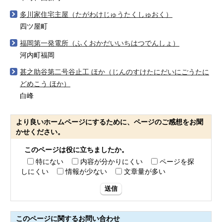
多川家住宅主屋（たがわけじゅうたくしゅおく）
四ツ屋町
福岡第一発電所（ふくおかだいいちはつでんしょ）
河内町福岡
甚之助谷第二号谷止工 ほか（じんのすけたにだいにごうたに
どめこう ほか）
白峰
より良いホームページにするために、ページのご感想をお聞
かせください。
このページは役に立ちましたか。
特にない
内容が分かりにくい
ページを探
しにくい
情報が少ない
文章量が多い
送信
このページに関する
お問い合わせ