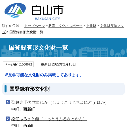
現在の位置：
トップページ
>
教育・文化・スポーツ
>
文化財
>
文化財探訪マッ
プ
> 国登録有形文化財一覧
国登録有形文化財一覧
更新日 2022年2月15日
ページ番号1006672
※見学可能な文化財のみ掲載してあります。
国登録有形文化財
聖興寺千代尼堂 ほか（しょうこうじちよにどう ほか）
中町、西新町
松任ふるさと館（まっとうふるさとかん）
中町、西新町