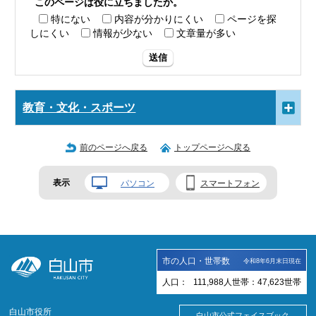
このページは役に立ちましたか。
特にない
内容が分かりにくい
ページを探
しにくい
情報が少ない
文章量が多い
送信
教育・文化・スポーツ
前のページへ戻る
トップページへ戻る
表示
パソコン
スマートフォン
市の人口・世帯数
令和8年6月末日現在
人口：
111,988
人
世帯：
47,623
世帯
白山市役所
白山市公式フェイスブック