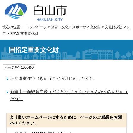
現在の位置：
トップページ
>
教育・文化・スポーツ
>
文化財
>
文化財探訪マッ
プ
> 国指定重要文化財
国指定重要文化財
ページ番号1006450
旧小倉家住宅（きゅうこぐらけじゅうたく）
銅造十一面観音立像（どうぞう じゅういちめんかんのんりゅう
ぞう）
より良いホームページにするために、ページのご感想をお聞
かせください。