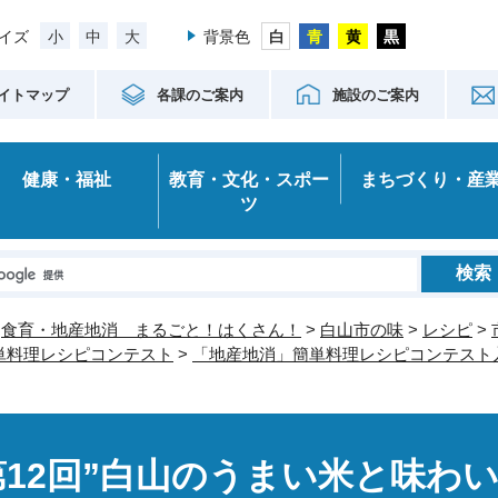
小
中
大
イズ
背景色
イトマップ
各課のご案内
施設のご案内
健康・福祉
教育・文化・スポー
まちづくり・産
ツ
>
食育・地産地消 まるごと！はくさん！
>
白山市の味
>
レシピ
>
単料理レシピコンテスト
>
「地産地消」簡単料理レシピコンテスト
第12回”白山のうまい米と味わい