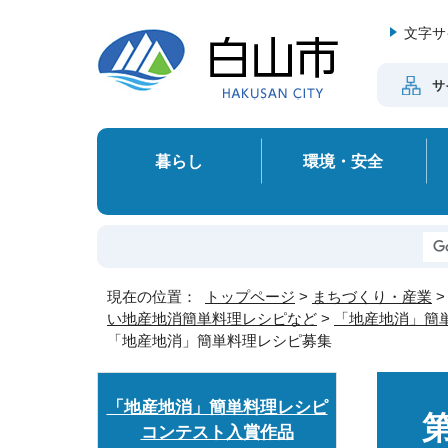
文字サ
サ
暮らし
環境・安全
現在の位置：
トップページ
>
まちづくり・産業
い地産地消簡単料理レシピなど
>
「地産地消」簡
「地産地消」簡単料理レシピ募集
「地産地消」簡単料理レシピ
コンテスト入賞作品