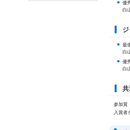
優
白
ジ
最
白
優
白
共
参加賞
入賞者