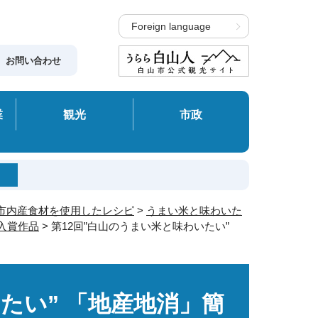
Foreign language
お問い合わせ
業
観光
市政
市内産食材を使用したレシピ
>
うまい米と味わいた
入賞作品
> 第12回”白山のうまい米と味わいたい”
たい” 「地産地消」簡