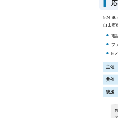
応
924-
白山市
電話
ファ
Eメー
主催
共催
後援
P