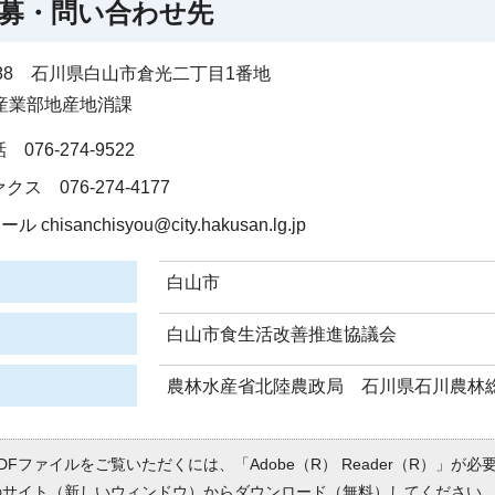
募・問い合わせ先
8688 石川県白山市倉光二丁目1番地
産業部地産地消課
 076-274-9522
クス 076-274-4177
ル chisanchisyou@city.hakusan.lg.jp
白山市
白山市食生活改善推進協議会
農林水産省北陸農政局 石川県石川農林総
DFファイルをご覧いただくには、「Adobe（R） Reader（R）」が
のサイト（新しいウィンドウ）
からダウンロード（無料）してください