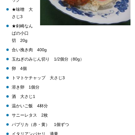
ック
★味噌 大
さじ3
★剣崎なん
ばの小口
切 20g
合い挽き肉 400g
玉ねぎのみじん切り 1/2個分（80g）
卵 4個
トマトケチャップ 大さじ3
溶き卵 1個分
酒 大さじ1
温かいご飯 4杯分
サニーレタス 2枚
パプリカ（赤・黄） 1個ずつ
イタリアンパセリ 適量