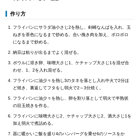
作り方
フライパンにサラダ油小さじ2を熱し、剣崎なんばを入れ、玉
ねぎを茶色になるまで炒める。合い挽き肉を加え、ポロポロ
になるまで炒める。
納豆は粘りが出るまでよく混ぜる。
ボウルに溶き卵、味噌大さじ1、ケチャップ大さじ1を混ぜ合
わせ、1、2を入れ混ぜる。
フライパンに油少々を熱し3のタネを落とし入れ中火で2分ほ
ど焼き、裏返してフタをし弱火で2～3分焼く。
フライパンに油少々を熱し、卵を割り落として弱火で半熟状
の目玉焼きを作る。
フライパンに味噌大さじ2、ケチャップ大さじ2、酒大さじ1を
加え弱火で煮詰める。
器に暖かいご飯を盛り4のハンバーグを乗せ6のソースをか