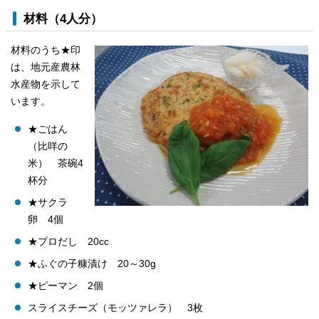
材料（4人分）
材料のうち★印
は、地元産農林
水産物を示して
います。
★ごはん
（比咩の
米） 茶碗4
杯分
★サクラ
卵 4個
★プロだし 20cc
★ふぐの子糠漬け 20～30g
★ピーマン 2個
スライスチーズ（モッツァレラ） 3枚