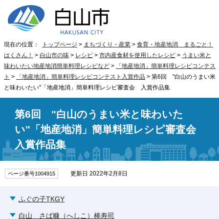
現在の位置：
トップページ
>
まちづくり・産業
>
食育・地産地消 まるごと！
はくさん！
>
白山市の味
>
レシピ
>
市内産食材を使用したレシピ
>
うまい米と
味わいたい地産地消簡単料理レシピなど
>
「地産地消」簡単料理レシピコンテス
ト
>
「地産地消」簡単料理レシピコンテスト入賞作品
> 第6回 "白山のうまい米
と味わいたい"「地産地消」簡単料理レシピ審査会 入賞作品集
第6回 "白山のうまい米と味わいた
い"「地産地消」簡単料理レシピ審査会
入賞作品集
更新日 2022年2月8日
ページ番号1004915
ふぐの子TKGY
白山 さば糠（へしこ）棒寿司