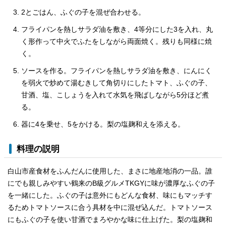
2とごはん、ふぐの子を混ぜ合わせる。
フライパンを熱しサラダ油を敷き、4等分にした3を入れ、丸
く形作って中火でふたをしながら両面焼く。残りも同様に焼
く。
ソースを作る。フライパンを熱しサラダ油を敷き、にんにく
を弱火で炒めて湯むきして角切りにしたトマト、ふぐの子、
甘酒、塩、こしょうを入れて水気を飛ばしながら5分ほど煮
る。
器に4を乗せ、5をかける。梨の塩麹和えを添える。
料理の説明
白山市産食材をふんだんに使用した、まさに地産地消の一品。誰
にでも親しみやすい鶴来のB級グルメTKGYに味が濃厚なふぐの子
を一緒にした。ふぐの子は意外にもどんな食材、味にもマッチす
るためトマトソースに合う具材を中に混ぜ込んだ。トマトソース
にもふぐの子を使い甘酒でまろやかな味に仕上げた。梨の塩麹和