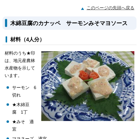
このページの先頭へ戻る
木綿豆腐のカナッペ サーモンみそマヨソース
材料（4人分）
材料のうち★印
は、地元産農林
水産物を示して
います。
サーモン 6
切れ
★木綿豆
腐 1丁
★みそ 適
宜
マヨネーズ 適宜