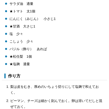
サラダ油 適量
★トマト 太1個
にんにく（みじん） 小さじ1
★甘酒 大さじ1
塩 少々
こしょう 少々
バジル（飾り） あれば
★松任梨 1個
★塩麹 適量
作り方
梨は皮をむき、厚めのいちょう切りにして塩麹で和えてお
く。
ピーマン、チーズは細かく刻んでおく。卵は溶いてだしと混
ぜておく。