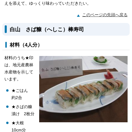
えを添えて、ゆっくり味わっていただきたい。
このページの先頭へ戻る
白山 さば糠（へしこ）棒寿司
材料（4人分）
材料のうち★印
は、地元産農林
水産物を示して
います。
★ごはん
約2合
★さばの糠
漬け 2枚分
★大根
10cm分