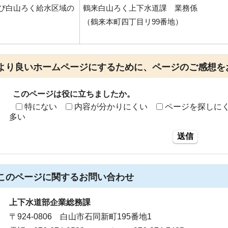
び白山ろく給水区域の
鶴来白山ろく上下水道課 業務係
（鶴来本町四丁目リ99番地）
より良いホームページにするために、ページのご感想を
このページは役に立ちましたか。
特にない
内容が分かりにくい
ページを探しに
多い
送信
このページに関する
お問い合わせ
上下水道部企業総務課
〒924-0806 白山市石同新町195番地1