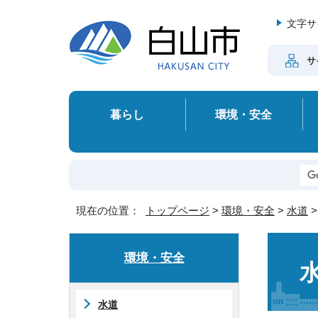
文字サ
サ
暮らし
環境・安全
現在の位置：
トップページ
>
環境・安全
>
水道
環境・安全
水道