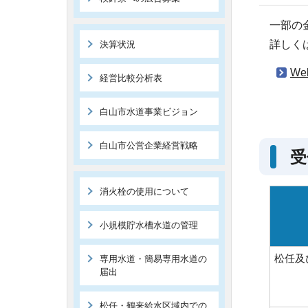
一部の
詳しく
決算状況
W
経営比較分析表
白山市水道事業ビジョン
白山市公営企業経営戦略
受
消火栓の使用について
小規模貯水槽水道の管理
松任及
専用水道・簡易専用水道の
届出
松任・鶴来給水区域内での