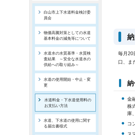
白山市上下水道料金検討委
員会
物価高騰対策としての水道
納
基本料金の減免等について
水道水の水質基準・水質検
毎月2
査結果 ～安全な水道水の
口、ま
供給への取り組み～
水道の使用開始・中止・変
納
更
金
水道料金・下水道使用料の
お支払い方法
株
庫
水道、下水道の使用に関す
コ
る届出書様式
ス