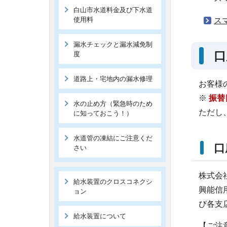
白山市水道料金及び下水道
使用料
ス
漏水チェックと漏水減免制
口
度
道路上・宅地内の漏水修理
お客様
※
振替
水の止め方（緊急時のため
ただし
に知っておこう！）
水道管の凍結にご注意くだ
口
さい
株式会
給水装置のクロスコネクシ
興能信
ョン
び各支
給水装置について
【ご注