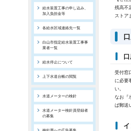
残高不
給水装置工事の申し込み、
加入負担金等
ストア
各給水区域連絡先一覧
口
白山市指定給水装置工事事
業者一覧
口
給水停止について
受付窓
上下水道台帳の閲覧
に必要
い。
水道メーターの検針
なお『
ば郵送
水道メーター検針員登録者
の募集
イ
検針票への広告募集