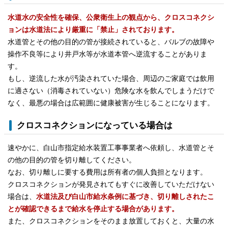
水道水の安全性を確保、公衆衛生上の観点から、クロスコネクシ
ョンは水道法により厳重に「禁止」されております。
水道管とその他の目的の管が接続されていると、バルブの故障や
操作不良等により井戸水等が水道本管へ逆流することがありま
す。
もし、逆流した水が汚染されていた場合、周辺のご家庭では飲用
に適さない（消毒されていない）危険な水を飲んでしまうだけで
なく、最悪の場合は広範囲に健康被害が生じることになります。
クロスコネクションになっている場合は
速やかに、白山市指定給水装置工事事業者へ依頼し、水道管とそ
の他の目的の管を切り離してください。
なお、切り離しに要する費用は所有者の個人負担となります。
クロスコネクションが発見されてもすぐに改善していただけない
場合は、
水道法及び白山市給水条例に基づき、切り離しされたこ
とが確認できるまで給水を停止する場合があります。
また、クロスコネクションをそのまま放置しておくと、大量の水