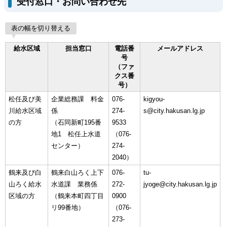
受付窓口・お問い合わせ先
表の幅を切り替える
給水区域
担当窓口
電話番
メールアドレス
号
（ファ
クス番
号）
松任及び美
企業総務課 料金
076-
kigyou-
川給水区域
係
274-
s@city.hakusan.lg.jp
の方
（石同新町195番
9533
地1 松任上水道
（076-
センター）
274-
2040）
鶴来及び白
鶴来白山ろく上下
076-
tu-
山ろく給水
水道課 業務係
272-
jyoge@city.hakusan.lg.jp
区域の方
（鶴来本町四丁目
0900
リ99番地）
（076-
273-