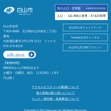
市の人口・世帯数
令和8年6月末日現在
人口：
111,988
人
世帯：
47,623
世帯
白山市役所
白山市公式フェイスブック
〒924-8688 石川県白山市倉光二丁目1
番地
Youtube公式チャンネル
代表電話番号 076-276-1111 ファクス
076-274-9518
白山市公式LINEアカウント
お問い合わせ
【業務時間】
9時00分から17時00分まで
土曜日・日曜日、祝日、12月29日～1月3
日は除く
アクセシビリティへの配慮について
個人情報の取り扱いについて
リンク・著作権・免責事項について
Copyright © 2022 Hakusan city. All Rights Reserved.