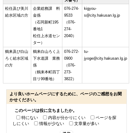
ス番号）
松任及び美川
企業総務課 料
076-274-
kigyou-
給水区域の方
金係
9533
s@city.hakusan.lg.jp
（石同新町195
（076-
番地1
274-
松任上水道セン
2040）
ター）
鶴来及び白山
鶴来白山ろく上
076-272-
tu-
ろく給水区域
下水道課 業務
0900
jyoge@city.hakusan.lg.jp
の方
係
（076-
（鶴来本町四丁
273-
目リ99番地）
3822）
より良いホームページにするために、ページのご感想をお聞
かせください。
このページは役に立ちましたか。
特にない
内容が分かりにくい
ページを探
しにくい
情報が少ない
文章量が多い