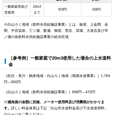
一般家庭用及び
10m3
819円
428円
営業用
まで
※白山ろく地域（飲料水供給施設事業）とは、板尾、上金間、金
間、中宮温泉、三ツ瀬、数瀬、柳原、荒谷、深瀬、大道谷及び市
ノ瀬の各飲料水供給施設事業の給水区域
［参考例］一般家庭で20m3使用した場合の上水道料
金
［松任・美川・鶴来地域・白山ろく地域（簡易水道事業）］1,769
円→950円
［白山ろく地域（飲料水供給施設事業）］898円→470円
※
減免後の金額に別途、メーター使用料及び消費税がかかりま
す。
詳しい料金体系は下記「白山市水道料金及び下水道使用料」
のページをご覧ください。