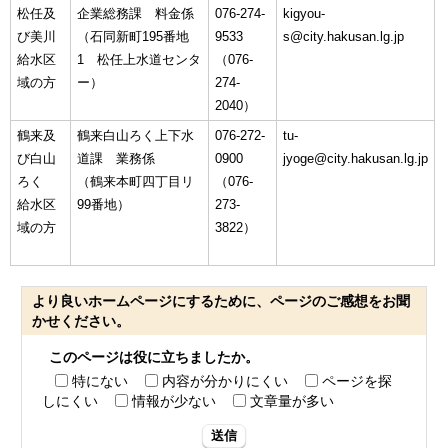
松任及
企業総務課 料金係
076-274-
kigyou-
び美川
（石同新町195番地
9533
s@city.hakusan.lg.jp
給水区
1 松任上水道センタ
（076-
域の方
ー）
274-
2040）
鶴来及
鶴来白山ろく上下水
076-272-
tu-
び白山
道課 業務係
0900
jyoge@city.hakusan.lg.jp
ろく
（鶴来本町四丁目リ
（076-
給水区
99番地）
273-
域の方
3822）
より良いホームページにするために、ページのご感想をお聞
かせください。
このページは役に立ちましたか。
特にない
内容が分かりにくい
ページを探
しにくい
情報が少ない
文章量が多い
送信