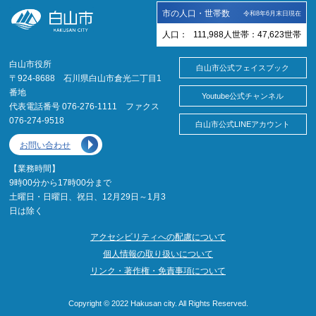
市の人口・世帯数
令和8年6月末日現在
人口：
111,988
人
世帯：
47,623
世帯
白山市役所
白山市公式フェイスブック
〒924-8688 石川県白山市倉光二丁目1
番地
Youtube公式チャンネル
代表電話番号 076-276-1111 ファクス
076-274-9518
白山市公式LINEアカウント
お問い合わせ
【業務時間】
9時00分から17時00分まで
土曜日・日曜日、祝日、12月29日～1月3
日は除く
アクセシビリティへの配慮について
個人情報の取り扱いについて
リンク・著作権・免責事項について
Copyright © 2022 Hakusan city. All Rights Reserved.